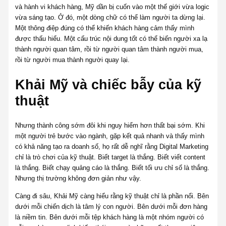
và hành vi khách hàng, Mỹ dần bị cuốn vào một thế giới vừa logic
vừa sáng tạo. Ở đó, một dòng chữ có thể làm người ta dừng lại.
Một thông điệp đúng có thể khiến khách hàng cảm thấy mình
được thấu hiểu. Một cấu trúc nội dung tốt có thể biến người xa lạ
thành người quan tâm, rồi từ người quan tâm thành người mua,
rồi từ người mua thành người quay lại.
Khải Mỹ và chiếc bẫy của kỹ
thuật
Nhưng thành công sớm đôi khi nguy hiểm hơn thất bại sớm. Khi
một người trẻ bước vào ngành, gặp kết quả nhanh và thấy mình
có khả năng tạo ra doanh số, họ rất dễ nghĩ rằng Digital Marketing
chỉ là trò chơi của kỹ thuật. Biết target là thắng. Biết viết content
là thắng. Biết chạy quảng cáo là thắng. Biết tối ưu chỉ số là thắng.
Nhưng thị trường không đơn giản như vậy.
Càng đi sâu, Khải Mỹ càng hiểu rằng kỹ thuật chỉ là phần nổi. Bên
dưới mỗi chiến dịch là tâm lý con người. Bên dưới mỗi đơn hàng
là niềm tin. Bên dưới mỗi tệp khách hàng là một nhóm người có