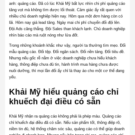
anh: quảng cáo. Đã có lúc Khải Mỹ bất lực nhìn chi phí quảng cáo
tăng vọt mà không tìm được lối thoát. Cảm giác ấy rất quen với
nhiều chủ doanh nghiệp hiện nay. Hôm qua một đơn hàng còn có
lãi. Hôm nay giá lead tăng. Ngày mai chi phí chuyển đổi đội lên.
Đội Ads căng thẳng. Đội Sales than khách lạnh. Chủ doanh nghiệp
nhìn báo cáo mà ruột nóng như lửa đốt.
Trong những khoảnh khắc như vậy, người ta thường tìm mẹo. Đổi
mẫu quảng cáo. Đổi tệp. Đổi ngân sách. Đổi nền tảng. Đổi tiêu đề.
Nhưng nếu gốc rễ nằm ở việc doanh nghiệp chưa hiểu khách
hàng, thông điệp chưa đủ tin, hành trình mua hàng chưa được
nuôi dưỡng, thì mọi lần đổi ấy chỉ là thay áo cho một cơ thể đang
yếu.
Khải Mỹ hiểu quảng cáo chỉ
khuếch đại điều có sẵn
Khải Mỹ nhận ra quảng cáo không phải là phép màu. Quảng cáo
chỉ khuếch đại điều đã có sẵn. Nếu sản phẩm tốt, thông điệp rõ,
niềm tin đủ, hệ thống chăm sóc sâu, quảng cáo có thể giúp doanh