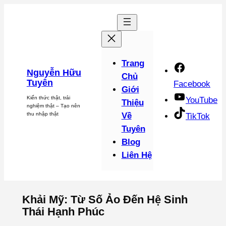
Chuyển
đến
phần
nội
dung
Trang
Nguyễn Hữu
Chủ
Tuyên
Facebook
Giới
Kiến thức thật, trải
YouTube
Thiệu
nghiệm thật – Tạo nên
thu nhập thật
Về
TikTok
Tuyên
Blog
Liên Hệ
Khải Mỹ: Từ Số Ảo Đến Hệ Sinh
Thái Hạnh Phúc