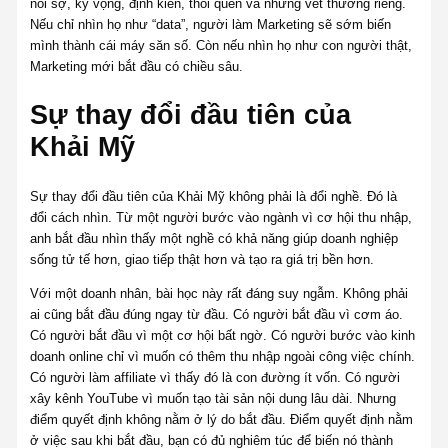
nỗi sợ, kỳ vọng, định kiến, thói quen và những vết thương riêng.
Nếu chỉ nhìn họ như “data”, người làm Marketing sẽ sớm biến
mình thành cái máy săn số. Còn nếu nhìn họ như con người thật,
Marketing mới bắt đầu có chiều sâu.
Sự thay đổi đầu tiên của
Khải Mỹ
Sự thay đổi đầu tiên của Khải Mỹ không phải là đổi nghề. Đó là
đổi cách nhìn. Từ một người bước vào ngành vì cơ hội thu nhập,
anh bắt đầu nhìn thấy một nghề có khả năng giúp doanh nghiệp
sống tử tế hơn, giao tiếp thật hơn và tạo ra giá trị bền hơn.
Với một doanh nhân, bài học này rất đáng suy ngẫm. Không phải
ai cũng bắt đầu đúng ngay từ đầu. Có người bắt đầu vì cơm áo.
Có người bắt đầu vì một cơ hội bất ngờ. Có người bước vào kinh
doanh online chỉ vì muốn có thêm thu nhập ngoài công việc chính.
Có người làm affiliate vì thấy đó là con đường ít vốn. Có người
xây kênh YouTube vì muốn tạo tài sản nội dung lâu dài. Nhưng
điểm quyết định không nằm ở lý do bắt đầu. Điểm quyết định nằm
ở việc sau khi bắt đầu, bạn có đủ nghiêm túc để biến nó thành