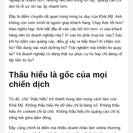
nghiệp đi nhanh hơn. Nhưng nếu bên trong rời rạc, quảng cáo chỉ
làm lộ rõ sự rời rạc ấy nhanh hơn.
Đây là điểm chuyển rất quan trọng trong tư duy của Khải Mỹ. Anh
không còn xem mình là người giúp khách hàng “chạy Ads tốt hơn”
theo nghĩa hẹp. Anh bắt đầu đi vào câu hỏi lớn hơn: vì sao khách
hàng nên tin doanh nghiệp này? Vì sao họ phải mua lúc này? Sau
khi họ bấm vào quảng cáo, điều gì xảy ra tiếp theo? Ai chăm sóc
họ? Nội dung nào nuôi dưỡng họ? Trải nghiệm nào khiến họ quay
lại? Và doanh nghiệp có đang thật sự phục vụ họ hay chỉ đang cố
lấy tiền từ họ?
Thấu hiểu là gốc của mọi
chiến dịch
Từ đó, chữ “thấu hiểu” trở thành trung tâm trong cách làm của
Khải Mỹ. Không thấu hiểu thì dữ liệu chỉ là bảng số. Không thấu
hiểu thì content chỉ là chữ. Không thấu hiểu thì quảng cáo chỉ là
tiếng hét giữa đám đông.
Đây cũng chính là điểm mà nhiều doanh nhân làm online thường