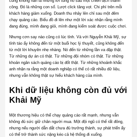
cũng không hẳn là những lời tung hô sau một chiến dịch thành
công. Đó là những con số. Lượt click tăng vọt. Chi phí trên mỗi
khách hàng giảm xuống. Doanh thu nhảy lên chỉ sau một đêm
chạy quảng cáo. Biểu đồ đi lên như một lời xác nhận rằng mình
đang đúng, mình đang giỏi, mình đang kiểm soát được cuộc chơi.
Nhưng cơn say nào cũng có lúc tỉnh. Và với Nguyễn Khải Mỹ, sự
tỉnh táo ấy không đến từ một buổi học lý thuyết, cũng không đến
từ một lời khuyên nhẹ nhàng. Nó đến từ những lần va đập thật.
Từ những dự án có thật. Từ những đội nhóm có thật. Từ những
khoản ngân sách quảng cáo bị đốt thật. Từ những khoảnh khắc
anh nhận ra rằng một doanh nghiệp có thể có rất nhiều dữ liệu,
nhưng vẫn không thật sự hiểu khách hàng của mình.
Khi dữ liệu không còn đủ với
Khải Mỹ
Một thương hiệu có thể chạy quảng cáo rất mạnh, nhưng vẫn
không đủ sức giữ chân người mua. Một đội ngũ có thể rất đông,
nhưng nếu người dẫn dắt chưa đủ trưởng thành, sự phát triển ấy
có thể trở thành sức nặng kéo cả hệ thống đi xuống.