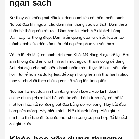
ngân sách
Sự thay đổi không bắt đầu khi doanh nghiệp có thêm ngân sách.
Nó bắt đầu khi người chủ dám nhìn thẳng vào sự thật. Dám thừa
nhận hệ thống còn rời rạc. Dám học lại cách hiểu khách hàng.
Dám xây lại thông điệp. Dám biến quảng cáo từ chiếc loa ồn ào
thành cánh cửa dẫn vào một trải nghiệm phục vụ sâu hơn.
Và có lẽ, đó là lý do hành trình của Khải Mỹ đáng được kể lại. Bởi
anh không đại diện cho hình ảnh một người thành công dễ dàng.
Anh đại diện cho một kiểu doanh nhân mới: thực tế hơn, sâu sắc
hơn, tử tế hơn và đủ kỷ luật để xây những hệ sinh thái hạnh phúc
thay vì chỉ đuổi theo những con số sáng lên trong đêm.
Nếu bạn là một doanh nhân đang muốn bước vào kinh doanh
online nhưng chưa biết bắt đầu từ đâu, hành trình này có thể là
một lời nhắc rất rõ: đừng bắt đầu bằng sự vội vàng. Hãy bắt đầu
bằng nền móng. Hãy hiểu mình. Hiểu khách hàng. Hiểu giá trị
mình có thể trao đi. Sau đó mới chọn công cụ phù hợp để khuếch
đại giá trị ấy.