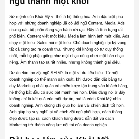
ngũ thành một khối
Sứ mệnh của Khải Mỹ vì thế là hệ thống hóa. Anh đặc biệt phù
hợp với những doanh nghiệp đã có đội ngũ Content, Media, Ads
nhưng các bộ phận đang vận hành rời rạc. Đây là tình trạng rất
phổ biến. Content viết một kiểu. Media làm hình ảnh một kiểu. Ads
chạy một kiểu. Sales nói một kiểu. Chủ doanh nghiệp lại kỳ vọng
tất cả cùng tạo ra doanh thu. Nhưng khi không có tư duy thống
nhất, mỗi bộ phận giống như một nhạc công chơi một bản nhạc
riêng. Âm thanh tạo ra rất nhiều, nhưng không thành giai điệu.
Dự án đào tạo đội ngũ SEIMY là một ví dụ tiêu biểu. Từ một
doanh nghiệp có thế mạnh sản xuất, khi được dẫn dắt bằng tư
duy Marketing nhất quán và chiến lược tập trung vào khách hàng,
hệ thống bắt đầu có sức bật mạnh mẽ hơn. Điều đáng nói ở đây
không chỉ là kết quả của một dự án, mà là cách Khải Mỹ nhìn
doanh nghiệp. Anh không chỉ giúp họ làm vài chiến dịch tốt hơn.
Anh giúp họ suy nghĩ lại về cách đội ngũ phối hợp, cách thông
điệp được tạo ra, cách khách hàng được dẫn dắt và cách
Marketing trở thành năng lực nội tại của doanh nghiệp.