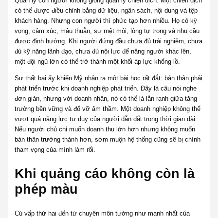
Quản lý con người không giống quản lý chiến dịch. Một chiến dịch
có thể được điều chỉnh bằng dữ liệu, ngân sách, nội dung và tệp
khách hàng. Nhưng con người thì phức tạp hơn nhiều. Họ có kỳ
vọng, cảm xúc, mâu thuẫn, sự mệt mỏi, lòng tự trọng và nhu cầu
được định hướng. Khi người đứng đầu chưa đủ trải nghiệm, chưa
đủ kỹ năng lãnh đạo, chưa đủ nội lực để nâng người khác lên,
một đội ngũ lớn có thể trở thành một khối áp lực khổng lồ.
Sự thất bại ấy khiến Mỹ nhận ra một bài học rất đắt: bản thân phải
phát triển trước khi doanh nghiệp phát triển. Đây là câu nói nghe
đơn giản, nhưng với doanh nhân, nó có thể là lằn ranh giữa tăng
trưởng bền vững và đổ vỡ âm thầm. Một doanh nghiệp không thể
vượt quá năng lực tư duy của người dẫn dắt trong thời gian dài.
Nếu người chủ chỉ muốn doanh thu lớn hơn nhưng không muốn
bản thân trưởng thành hơn, sớm muộn hệ thống cũng sẽ bị chính
tham vọng của mình làm rối.
Khi quảng cáo không còn là
phép màu
Cú vấp thứ hai đến từ chuyên môn tưởng như mạnh nhất của