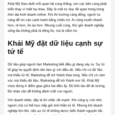
Khải Mỹ theo đuổi mối quan hệ cùng thắng, nơi các bên cùng phát
triển thay vì triệt hạ nhau. Đây là một tư duy rất quan trọng trong
thời đại kinh doanh online. Khi thị trường càng đông, người ta
càng dễ rơi vào cạnh tranh bằng chiêu trò. Ai cũng muốn nhanh
hơn, rẻ hơn, ồn ào hơn. Nhưng cuối cùng, thứ giữ doanh nghiệp
sống lâu không phải là tiếng ồn, mà là niềm tin.
Khải Mỹ đặt dữ liệu cạnh sự
tử tế
Dữ liệu giúp người làm Marketing biết điều gì đang xảy ra. Sự tử
tế giúp họ quyết định nên làm gì với điều đó. Nếu chỉ có dữ liệu
mà thiếu tử tế, Marketing dễ trở thành thao túng. Nếu chỉ có cảm
xúc mà thiếu dữ liệu, Marketing dễ trở thành mơ hồ. Khải Mỹ
chọn đứng ở điểm giao giữa hai điều ấy. Đủ tỉnh táo để đo lường.
Đủ nhân văn để không đánh mất con người.
Với doanh nhân, đây là lời nhắc rất mạnh. Khi công ty còn nhỏ,
người chủ có thể trực tiếp giữ tinh thần tử tế. Nhưng khi doanh
nghiệp lớn lên, nếu sự tử tế không được biến thành nguyên tắc