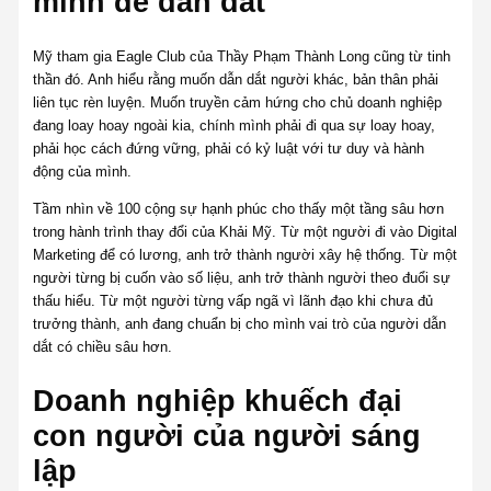
mình để dẫn dắt
Mỹ tham gia Eagle Club của Thầy Phạm Thành Long cũng từ tinh
thần đó. Anh hiểu rằng muốn dẫn dắt người khác, bản thân phải
liên tục rèn luyện. Muốn truyền cảm hứng cho chủ doanh nghiệp
đang loay hoay ngoài kia, chính mình phải đi qua sự loay hoay,
phải học cách đứng vững, phải có kỷ luật với tư duy và hành
động của mình.
Tầm nhìn về 100 cộng sự hạnh phúc cho thấy một tầng sâu hơn
trong hành trình thay đổi của Khải Mỹ. Từ một người đi vào Digital
Marketing để có lương, anh trở thành người xây hệ thống. Từ một
người từng bị cuốn vào số liệu, anh trở thành người theo đuổi sự
thấu hiểu. Từ một người từng vấp ngã vì lãnh đạo khi chưa đủ
trưởng thành, anh đang chuẩn bị cho mình vai trò của người dẫn
dắt có chiều sâu hơn.
Doanh nghiệp khuếch đại
con người của người sáng
lập