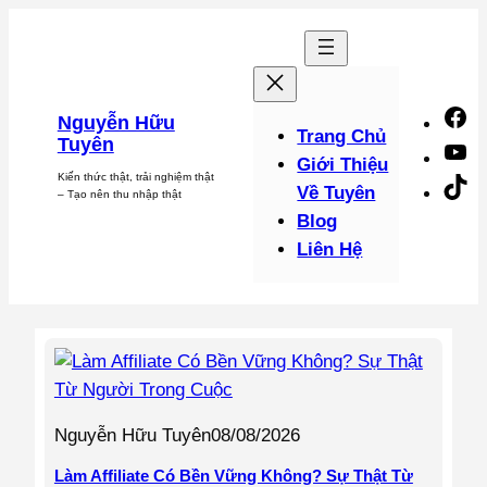
Chuyển
đến
phần
nội
F
Nguyễn Hữu
dung
Trang Chủ
Tuyên
Y
Giới Thiệu
Kiến thức thật, trải nghiệm thật
Ti
Về Tuyên
– Tạo nên thu nhập thật
Blog
Liên Hệ
Nguyễn Hữu Tuyên
08/08/2026
Làm Affiliate Có Bền Vững Không? Sự Thật Từ