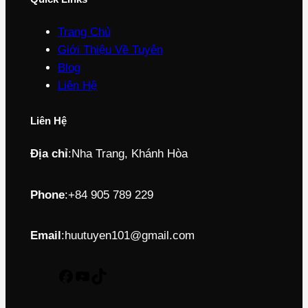
Trang Chủ
Giới Thiệu Về Tuyên
Blog
Liên Hệ
Liên Hệ
Địa chỉ
:
Nha Trang, Khánh Hòa
Phone
:
+84 905 789 229
Email
:
huutuyen101@gmail.com
F
Y
T
a
o
i