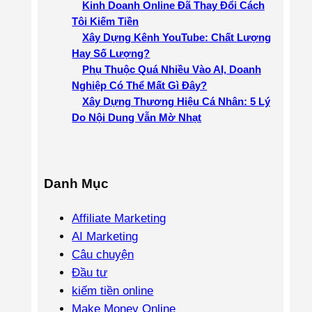
Kinh Doanh Online Đã Thay Đổi Cách
Tôi Kiếm Tiền
Xây Dựng Kênh YouTube: Chất Lượng
Hay Số Lượng?
Phụ Thuộc Quá Nhiều Vào AI, Doanh
Nghiệp Có Thể Mất Gì Đây?
Xây Dựng Thương Hiệu Cá Nhân: 5 Lý
Do Nội Dung Vẫn Mờ Nhạt
Danh Mục
Affiliate Marketing
AI Marketing
Câu chuyện
Đầu tư
kiếm tiền online
Make Money Online