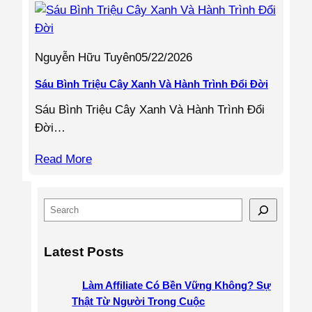
Nguyễn Hữu Tuyên
05/22/2026
Sáu Bình Triệu Cây Xanh Và Hành Trình Đổi Đời
Sáu Bình Triệu Cây Xanh Và Hành Trình Đổi
Đời…
Read More
S
e
a
Latest Posts
r
c
Làm Affiliate Có Bền Vững Không? Sự
h
Thật Từ Người Trong Cuộc