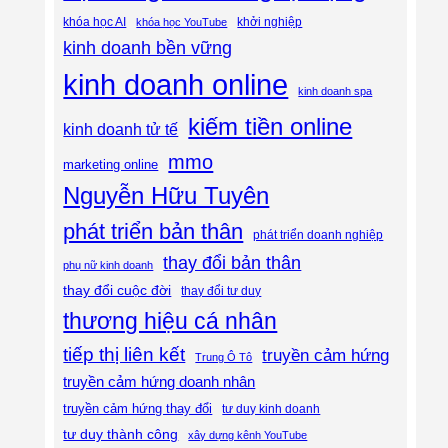
khóa học AI
khóa học YouTube
khởi nghiệp
kinh doanh bền vững
kinh doanh online
kinh doanh spa
kiếm tiền online
kinh doanh tử tế
mmo
marketing online
Nguyễn Hữu Tuyên
phát triển bản thân
phát triển doanh nghiệp
thay đổi bản thân
phụ nữ kinh doanh
thay đổi cuộc đời
thay đổi tư duy
thương hiệu cá nhân
tiếp thị liên kết
truyền cảm hứng
Trung Ô Tô
truyền cảm hứng doanh nhân
truyền cảm hứng thay đổi
tư duy kinh doanh
tư duy thành công
xây dựng kênh YouTube