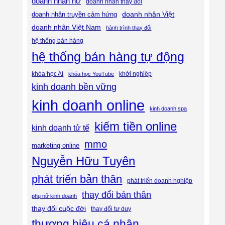
doanh nhân nữ
doanh nhân thay đổi
doanh nhân Việt
doanh nhân truyền cảm hứng
doanh nhân Việt Nam
hành trình thay đổi
hệ thống bán hàng
hệ thống bán hàng tự động
khóa học AI
khóa học YouTube
khởi nghiệp
kinh doanh bền vững
kinh doanh online
kinh doanh spa
kiếm tiền online
kinh doanh tử tế
mmo
marketing online
Nguyễn Hữu Tuyên
phát triển bản thân
phát triển doanh nghiệp
thay đổi bản thân
phụ nữ kinh doanh
thay đổi cuộc đời
thay đổi tư duy
thương hiệu cá nhân