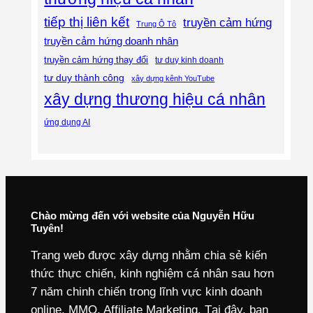
tiếp thị liên kết
truyền cảm hứng
Trung Ô Tô
truyền cảm hứng doanh nhân
truyền cảm hứng thay đổi
tư duy kinh doanh
tư duy thành công
xây dựng kênh YouTube
xây dựng thương hiệu cá nhân
ứng dụng AI
Chào mừng đến với website của Nguyễn Hữu
Tuyên!
Trang web được xây dựng nhằm chia sẻ kiến
thức thực chiến, kinh nghiệm cá nhân sau hơn
7 năm chinh chiến trong lĩnh vực kinh doanh
online, MMO, Affiliate Marketing. Tại đây, bạn