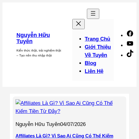
Chuyển
đến
phần
nội
F
Nguyễn Hữu
dung
Trang Chủ
Tuyên
Y
Giới Thiệu
Kiến thức thật, trải nghiệm thật
Ti
Về Tuyên
– Tạo nên thu nhập thật
Blog
Liên Hệ
Nguyễn Hữu Tuyên
04/07/2026
Affiliates Là Gì? Vì Sao Ai Cũng Có Thể Kiếm