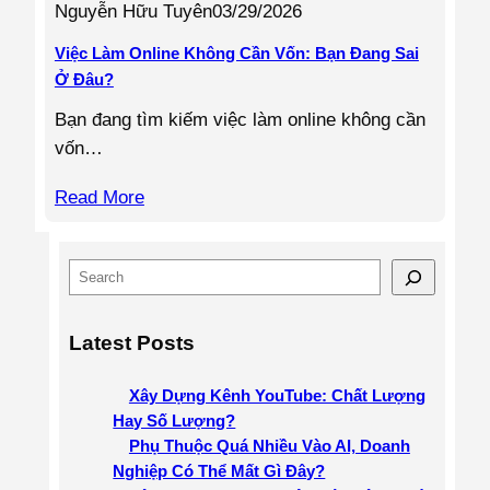
Nguyễn Hữu Tuyên
03/29/2026
Việc Làm Online Không Cần Vốn: Bạn Đang Sai
Ở Đâu?
Bạn đang tìm kiếm việc làm online không cần
vốn…
Read More
S
e
a
Latest Posts
r
c
Xây Dựng Kênh YouTube: Chất Lượng
h
Hay Số Lượng?
Phụ Thuộc Quá Nhiều Vào AI, Doanh
Nghiệp Có Thể Mất Gì Đây?