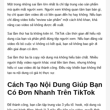
Một trong những sai lầm lớn nhất là chỉ tập trung vào sản phẩm
mà quên mất người xem. Người xem không quan tâm bạn bán gì,
họ chỉ quan tâm video đó có liên quan đến họ hay không. Nếu bạn
chỉ đăng video kiểu “review sản phẩm” một cách khô khan, khả
năng cao video sẽ không được đề xuất.
Sai lầm thứ hai là không kiên trì. TikTok cần thời gian để hiểu nội
dung của bạn và phân phối đúng tệp người xem. Nếu bạn đăng vài
video rồi bỏ cuộc vì không có kết quả, bạn sẽ không bao giờ đi
đến giai đoạn có đơn.
Sai lầm thứ ba là copy nội dung mà không hiểu bản chất. Nhiều
người thấy video người khác viral liền làm theo, nhưng không
hiểu vì sao video đó lại thành công. Điều này khiến bạn không thể
tạo ra nội dung có giá trị thực sự.
Cách Tạo Nội Dung Giúp Bạn
Có Đơn Nhanh Trên TikTok
Để thành công, bạn cần tập trung vào 3 yếu tố: hook, nội dung và
kêu gọi hành động. Hook là 3 giây đầu tiên của video, quyết định