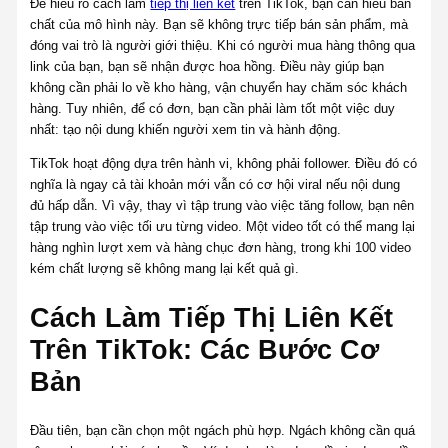
Để hiểu rõ cách làm
tiếp thị liên kết
trên TikTok, bạn cần hiểu bản
chất của mô hình này. Bạn sẽ không trực tiếp bán sản phẩm, mà
đóng vai trò là người giới thiệu. Khi có người mua hàng thông qua
link của bạn, bạn sẽ nhận được hoa hồng. Điều này giúp bạn
không cần phải lo về kho hàng, vận chuyển hay chăm sóc khách
hàng. Tuy nhiên, để có đơn, bạn cần phải làm tốt một việc duy
nhất: tạo nội dung khiến người xem tin và hành động.
TikTok hoạt động dựa trên hành vi, không phải follower. Điều đó có
nghĩa là ngay cả tài khoản mới vẫn có cơ hội viral nếu nội dung
đủ hấp dẫn. Vì vậy, thay vì tập trung vào việc tăng follow, bạn nên
tập trung vào việc tối ưu từng video. Một video tốt có thể mang lại
hàng nghìn lượt xem và hàng chục đơn hàng, trong khi 100 video
kém chất lượng sẽ không mang lại kết quả gì.
Cách Làm Tiếp Thị Liên Kết
Trên TikTok: Các Bước Cơ
Bản
Đầu tiên, bạn cần chọn một ngách phù hợp. Ngách không cần quá