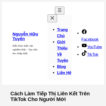
Chuyển
đến
phần
nội
dung
Trang
Nguyễn Hữu
Chủ
Tuyên
Facebook
Giới
Kiến thức thật, trải
YouTube
Thiệu
nghiệm thật – Tạo nên
thu nhập thật
Về
TikTok
Tuyên
Blog
Liên Hệ
Cách Làm Tiếp Thị Liên Kết Trên
TikTok Cho Người Mới