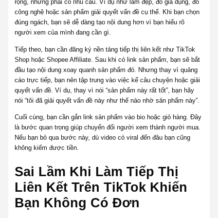
rộng, nhưng phải có nhu cầu. Ví dụ như làm đẹp, đồ gia dụng, đồ
công nghệ hoặc sản phẩm giải quyết vấn đề cụ thể. Khi bạn chọn
đúng ngách, bạn sẽ dễ dàng tạo nội dung hơn vì bạn hiểu rõ
người xem của mình đang cần gì.
Tiếp theo, bạn cần đăng ký nền tảng tiếp thị liên kết như TikTok
Shop hoặc Shopee Affiliate. Sau khi có link sản phẩm, bạn sẽ bắt
đầu tạo nội dung xoay quanh sản phẩm đó. Nhưng thay vì quảng
cáo trực tiếp, bạn nên tập trung vào việc kể câu chuyện hoặc giải
quyết vấn đề. Ví dụ, thay vì nói “sản phẩm này rất tốt”, bạn hãy
nói “tôi đã giải quyết vấn đề này như thế nào nhờ sản phẩm này”.
Cuối cùng, bạn cần gắn link sản phẩm vào bio hoặc giỏ hàng. Đây
là bước quan trọng giúp chuyển đổi người xem thành người mua.
Nếu bạn bỏ qua bước này, dù video có viral đến đâu bạn cũng
không kiếm được tiền.
Sai Lầm Khi Làm Tiếp Thị
Liên Kết Trên TikTok Khiến
Bạn Không Có Đơn