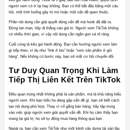
người xem có ở lại hay không. Bạn có thể bắt đầu bằng một câu
hỏi, một tình huống gây tò mò hoặc một vấn đề quen thuộc.
Phần nội dung cần giải quyết đúng vấn đề mà hook đã đặt ra.
Đừng lan man, hãy đi thẳng vào giá trị. Người xem TikTok không
có nhiều thời gian, vì vậy nội dung cần ngắn gọn và rõ ràng.
Cuối cùng là kêu gọi hành động. Bạn cần hướng người xem làm
gì tiếp theo, ví dụ như “link ở bio” hoặc “xem sản phẩm ở giỏ
hàng”. Nếu không có bước này, bạn sẽ mất cơ hội chuyển đổi.
Tư Duy Quan Trọng Khi Làm
Tiếp Thị Liên Kết Trên TikTok
Điều quan trọng nhất không phải là sản phẩm, mà là khả năng hiểu
người xem. Khi bạn hiểu họ đang gặp vấn đề gì, bạn sẽ biết cách
tạo nội dung phù hợp. Thay vì cố gắng bán hàng, hãy tập trung
vào việc giúp người xem giải quyết vấn đề. Khi họ cảm thấy bạn
mang lại giá trị, họ sẽ tự động mua hàng thông qua bạn.
Ngoài ra, bạn cần xem TikTok như một kênh xây dựng tài sản lâu