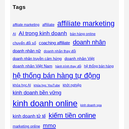
Tags
affiliate marketing
affiliate
affiiate marketing
AI trong kinh doanh
bán hàng online
AI
doanh nhân
coaching affiliate
chuyển đổi số
doanh nhân nữ
doanh nhân thay đổi
doanh nhân Việt
doanh nhân truyền cảm hứng
doanh nhân Việt Nam
hệ thống bán hàng
hành trình thay đổi
hệ thống bán hàng tự động
khóa học AI
khóa học YouTube
khởi nghiệp
kinh doanh bền vững
kinh doanh online
kinh doanh spa
kiếm tiền online
kinh doanh tử tế
mmo
marketing online