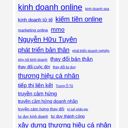
kinh doanh online
kinh doanh spa
kiếm tiền online
kinh doanh tử tế
mmo
marketing online
Nguyễn Hữu Tuyên
phát triển bản thân
phát triển doanh nghiệp
thay đổi bản thân
phụ nữ kinh doanh
thay đổi cuộc đời
thay đổi tư duy
thương hiệu cá nhân
tiếp thị liên kết
Trung Ô Tô
truyền cảm hứng
truyền cảm hứng doanh nhân
truyền cảm hứng thay đổi
trí tuệ nhân tạo
tư duy thành công
tư duy kinh doanh
xây dựng thương hiệu cá nhân