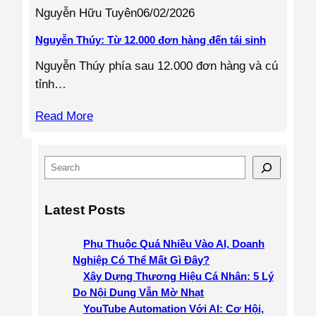
Nguyễn Hữu Tuyên
06/02/2026
Nguyễn Thúy: Từ 12.000 đơn hàng đến tái sinh
Nguyễn Thúy phía sau 12.000 đơn hàng và cú
tỉnh…
Read More
S
e
a
Latest Posts
r
c
Phụ Thuộc Quá Nhiều Vào AI, Doanh
h
Nghiệp Có Thể Mất Gì Đây?
Xây Dựng Thương Hiệu Cá Nhân: 5 Lý
Do Nội Dung Vẫn Mờ Nhạt
YouTube Automation Với AI: Cơ Hội,