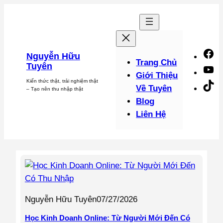
Chuyển
đến
phần
nội
F
Nguyễn Hữu
dung
Trang Chủ
Tuyên
Y
Giới Thiệu
Kiến thức thật, trải nghiệm thật
Ti
Về Tuyên
– Tạo nên thu nhập thật
Blog
Liên Hệ
Nguyễn Hữu Tuyên
07/27/2026
Học Kinh Doanh Online: Từ Người Mới Đến Có