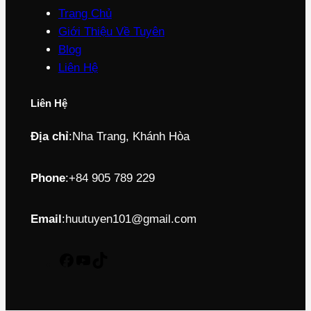
Trang Chủ
Giới Thiệu Về Tuyên
Blog
Liên Hệ
Liên Hệ
Địa chỉ
:
Nha Trang, Khánh Hòa
Phone
:
+84 905 789 229
Email
:
huutuyen101@gmail.com
F
Y
T
a
o
i
c
u
k