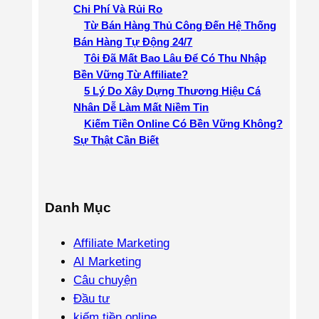
h
Chi Phí Và Rủi Ro
Từ Bán Hàng Thủ Công Đến Hệ Thống
Bán Hàng Tự Động 24/7
Tôi Đã Mất Bao Lâu Để Có Thu Nhập
Bền Vững Từ Affiliate?
5 Lý Do Xây Dựng Thương Hiệu Cá
Nhân Dễ Làm Mất Niềm Tin
Kiếm Tiền Online Có Bền Vững Không?
Sự Thật Cần Biết
Danh Mục
Affiliate Marketing
AI Marketing
Câu chuyện
Đầu tư
kiếm tiền online