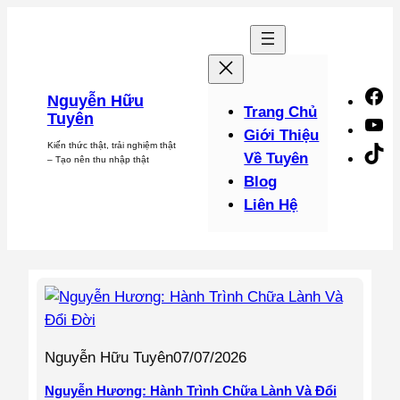
Chuyển
đến
phần
nội
F
Nguyễn Hữu
dung
Trang Chủ
Tuyên
Y
Giới Thiệu
Kiến thức thật, trải nghiệm thật
Ti
Về Tuyên
– Tạo nên thu nhập thật
Blog
Liên Hệ
Nguyễn Hữu Tuyên
07/07/2026
Nguyễn Hương: Hành Trình Chữa Lành Và Đổi