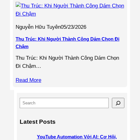
Nguyễn Hữu Tuyên
05/23/2026
Thu Trúc: Khi Người Thành Công Dám Chọn Đi
Chậm
Thu Trúc: Khi Người Thành Công Dám Chọn
Đi Chậm…
Read More
S
e
a
Latest Posts
r
c
YouTube Automation Với AI: Cơ Hội,