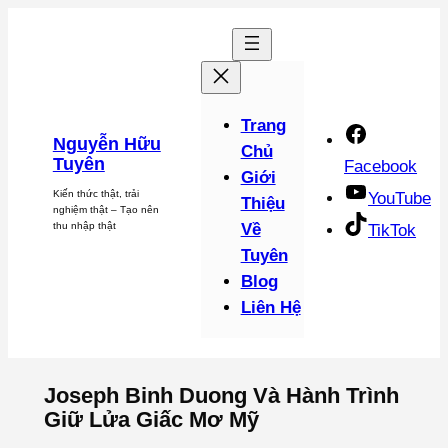
Chuyển
đến
phần
nội
dung
Trang
Nguyễn Hữu
Chủ
Tuyên
Facebook
Giới
Kiến thức thật, trải
YouTube
Thiệu
nghiệm thật – Tạo nên
thu nhập thật
Về
TikTok
Tuyên
Blog
Liên Hệ
Joseph Binh Duong Và Hành Trình
Giữ Lửa Giấc Mơ Mỹ