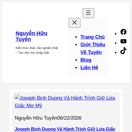
Chuyển
đến
phần
nội
F
Nguyễn Hữu
dung
Trang Chủ
Tuyên
Y
Giới Thiệu
Kiến thức thật, trải nghiệm thật
Ti
Về Tuyên
– Tạo nên thu nhập thật
Blog
Liên Hệ
Nguyễn Hữu Tuyên
06/22/2026
Joseph Binh Duong Và Hành Trình Giữ Lửa Giấc