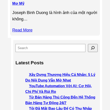
Mơ Mỹ
Joseph Binh Duong là hình ảnh của một người
không…
Read More
S
e
a
Latest Posts
r
c
Xây Dựng Thương Hiệu Cá Nhân: 5 Lý
h
Do Nội Dung Vẫn Mờ Nhạt
YouTube Automation Với AI: Cơ Hội,
Chi Phí Và Rủi Ro
Từ Bán Hàng Thủ Công Đến Hệ Thống
Bán Hàng Tự Động 24/7
Tôi Đã Mất Bao Lâu Để Có Thu Nhập