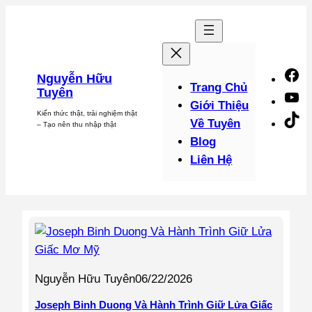
Chuyển
đến
phần
nội
F
Nguyễn Hữu
dung
Trang Chủ
Tuyên
Y
Giới Thiệu
Kiến thức thật, trải nghiệm thật
Ti
Về Tuyên
– Tạo nên thu nhập thật
Blog
Liên Hệ
Nguyễn Hữu Tuyên
06/22/2026
Joseph Binh Duong Và Hành Trình Giữ Lửa Giấc