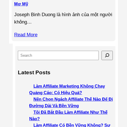
Mơ Mỹ
Joseph Binh Duong là hình ảnh của một người
không…
Read More
S
e
a
Latest Posts
r
c
Làm Affiliate Marketing Không Chạy
h
Quảng Cáo: Có Hiệu Quả?
Nên Chọn Ngách Affiliate Thế Nào Để Đi
Đường Dài Và Bền Vững
Tôi Đã Bắt Đầu Làm Affiliate Như Thế
Nào?
Làm Affiliate Có Bền Vững Không? Sự