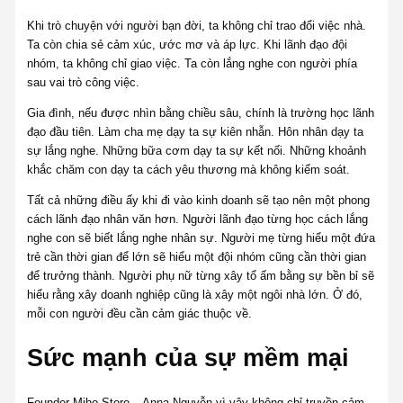
Khi trò chuyện với người bạn đời, ta không chỉ trao đổi việc nhà.
Ta còn chia sẻ cảm xúc, ước mơ và áp lực. Khi lãnh đạo đội
nhóm, ta không chỉ giao việc. Ta còn lắng nghe con người phía
sau vai trò công việc.
Gia đình, nếu được nhìn bằng chiều sâu, chính là trường học lãnh
đạo đầu tiên. Làm cha mẹ dạy ta sự kiên nhẫn. Hôn nhân dạy ta
sự lắng nghe. Những bữa cơm dạy ta sự kết nối. Những khoảnh
khắc chăm con dạy ta cách yêu thương mà không kiểm soát.
Tất cả những điều ấy khi đi vào kinh doanh sẽ tạo nên một phong
cách lãnh đạo nhân văn hơn. Người lãnh đạo từng học cách lắng
nghe con sẽ biết lắng nghe nhân sự. Người mẹ từng hiểu một đứa
trẻ cần thời gian để lớn sẽ hiểu một đội nhóm cũng cần thời gian
để trưởng thành. Người phụ nữ từng xây tổ ấm bằng sự bền bỉ sẽ
hiểu rằng xây doanh nghiệp cũng là xây một ngôi nhà lớn. Ở đó,
mỗi con người đều cần cảm giác thuộc về.
Sức mạnh của sự mềm mại
Founder Miho Store – Anna Nguyễn vì vậy không chỉ truyền cảm