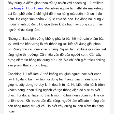
Đây cũng là điểm giao thoa rất tự nhiên với coaching 1-1 affiliate
của
Nguyễn Hữu Tuyên
. Với nhiều người làm affiliate marketing,
sai lầm phổ biến là chỉ nghĩ đến hoa hồng mà quên mất sự thấu
cảm. Họ chọn sản phẩm vì tỷ lệ chia sẻ cao. Họ đăng nội dung vì
muốn nhanh có đơn. Họ giới thiệu khóa học hay công cụ vì thấy
người khác đang làm.
Nhưng affiliate bền vững không phải là bán hộ một sản phẩm bất
kỳ. Affiliate bền vững là trở thành người kết nối đúng giải pháp
với đúng nhu cầu của khách hàng. Người làm affiliate giỏi cần biết
lắng nghe thị trường. Cần hiểu vấn đề của người xem. Cần xây
dựng niềm tin bằng nội dung hữu ích. Và chỉ nên giới thiệu những
sản phẩm thật sự phù hợp.
Coaching 1-1 affiliate vì thế không chỉ giúp người học biết cách
lấy link, đăng bài hay tạo nội dung bán hàng. Giá trị sâu hơn là
giúp họ xây dựng tư duy kinh doanh tử tế. Họ biết hiểu hành trình
khách hàng, chọn đúng ngách và tạo thông điệp có sức thuyết
phục. Từ đó, affiliate trở thành một mô hình kinh doanh online có
chiến lược. Khi được dẫn dắt đúng, người làm affiliate không còn
bán hàng trong sự vội vã. Họ biết xây dựng tài sản niềm tin từng
ngày.