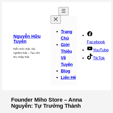
Chuyển
đến
phần
nội
dung
Trang
Nguyễn Hữu
Chủ
Tuyên
Facebook
Giới
Kiến thức thật, trải
YouTube
Thiệu
nghiệm thật – Tạo nên
thu nhập thật
Về
TikTok
Tuyên
Blog
Liên Hệ
Founder Miho Store – Anna
Nguyễn: Tự Trưởng Thành