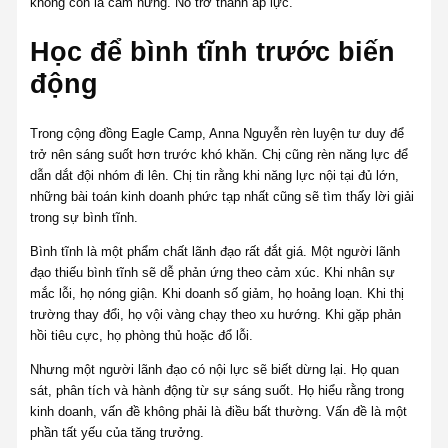
không còn là cảm hứng. Nó trở thành áp lực.
Học để bình tĩnh trước biến
động
Trong cộng đồng Eagle Camp, Anna Nguyễn rèn luyện tư duy để
trở nên sáng suốt hơn trước khó khăn. Chị cũng rèn năng lực để
dẫn dắt đội nhóm đi lên. Chị tin rằng khi năng lực nội tại đủ lớn,
những bài toán kinh doanh phức tạp nhất cũng sẽ tìm thấy lời giải
trong sự bình tĩnh.
Bình tĩnh là một phẩm chất lãnh đạo rất đắt giá. Một người lãnh
đạo thiếu bình tĩnh sẽ dễ phản ứng theo cảm xúc. Khi nhân sự
mắc lỗi, họ nóng giận. Khi doanh số giảm, họ hoảng loạn. Khi thị
trường thay đổi, họ vội vàng chạy theo xu hướng. Khi gặp phản
hồi tiêu cực, họ phòng thủ hoặc đổ lỗi.
Nhưng một người lãnh đạo có nội lực sẽ biết dừng lại. Họ quan
sát, phân tích và hành động từ sự sáng suốt. Họ hiểu rằng trong
kinh doanh, vấn đề không phải là điều bất thường. Vấn đề là một
phần tất yếu của tăng trưởng.