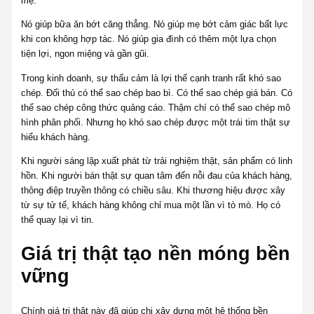
mẹ.
Nó giúp bữa ăn bớt căng thẳng. Nó giúp mẹ bớt cảm giác bất lực
khi con không hợp tác. Nó giúp gia đình có thêm một lựa chọn
tiện lợi, ngon miệng và gần gũi.
Trong kinh doanh, sự thấu cảm là lợi thế cạnh tranh rất khó sao
chép. Đối thủ có thể sao chép bao bì. Có thể sao chép giá bán. Có
thể sao chép công thức quảng cáo. Thậm chí có thể sao chép mô
hình phân phối. Nhưng họ khó sao chép được một trái tim thật sự
hiểu khách hàng.
Khi người sáng lập xuất phát từ trải nghiệm thật, sản phẩm có linh
hồn. Khi người bán thật sự quan tâm đến nỗi đau của khách hàng,
thông điệp truyền thông có chiều sâu. Khi thương hiệu được xây
từ sự tử tế, khách hàng không chỉ mua một lần vì tò mò. Họ có
thể quay lại vì tin.
Giá trị thật tạo nền móng bền
vững
Chính giá trị thật này đã giúp chị xây dựng một hệ thống bền