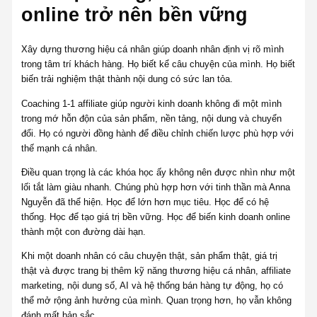
online trở nên bền vững
Xây dựng thương hiệu cá nhân giúp doanh nhân định vị rõ mình
trong tâm trí khách hàng. Họ biết kể câu chuyện của mình. Họ biết
biến trải nghiệm thật thành nội dung có sức lan tỏa.
Coaching 1-1 affiliate giúp người kinh doanh không đi một mình
trong mớ hỗn độn của sản phẩm, nền tảng, nội dung và chuyển
đổi. Họ có người đồng hành để điều chỉnh chiến lược phù hợp với
thế mạnh cá nhân.
Điều quan trọng là các khóa học ấy không nên được nhìn như một
lối tắt làm giàu nhanh. Chúng phù hợp hơn với tinh thần mà Anna
Nguyễn đã thể hiện. Học để lớn hơn mục tiêu. Học để có hệ
thống. Học để tạo giá trị bền vững. Học để biến kinh doanh online
thành một con đường dài hạn.
Khi một doanh nhân có câu chuyện thật, sản phẩm thật, giá trị
thật và được trang bị thêm kỹ năng thương hiệu cá nhân, affiliate
marketing, nội dung số, AI và hệ thống bán hàng tự động, họ có
thể mở rộng ảnh hưởng của mình. Quan trọng hơn, họ vẫn không
đánh mất bản sắc.