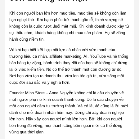
Khi con người bạn lớn hơn mục tiêu, mục tiêu sẽ không còn làm
bạn nghẹt thở. Khi hạnh phúc trở thành gốc rễ, thịnh vượng sẽ
không còn là cuộc rượt đuổi mệt mỏi. Khi kinh doanh được xây từ
sự thấu cảm, khách hàng không chỉ mua sản phẩm. Họ sẽ đồng
hành cùng niềm tin.
Và khi bạn biết kết hợp nội lực cá nhân với sức mạnh của
thương hiệu cá nhân, affiliate marketing, AI, YouTube và hệ thống
bán hàng tự động, hành trình thay đổi của bạn sẽ không chỉ dừng
lại ở việc kiếm tiền. Nó có thể trở thành một con đường tự do.
Nơi bạn vừa tạo ra doanh thu, vừa lan tỏa giá trị, vừa sống một
cuộc đời sâu sắc và ý nghĩa hơn.
Founder Miho Store – Anna Nguyễn không chỉ là câu chuyện về
một người phụ nữ kinh doanh thành công. Đó là câu chuyện về
một con người dám tự trưởng thành. Và có lẽ, đó cũng là lời mời
dành cho mỗi doanh nhân hôm nay. Đừng chỉ xây doanh nghiệp
lớn hơn. Hãy xây con người mình lớn hơn. Bởi khi con người
bên trong đủ vững, mọi thành công bên ngoài mới có thể đứng
vững qua thời gian.