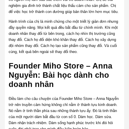
nghiệm gia đình trở thành chất liệu thấu cảm cho sản phẩm. Chị
để việc học trở thành con đường giúp bản thân lớn hơn mục tiêu.
Hành trình của chị là minh chứng cho một triết lý giản đơn nhưng
đầy quyền năng. Mọi kết quả đều bắt đầu từ chính mình. Khi một
doanh nhân thay đổi từ bên trong, cách họ nhìn thị trường cũng
thay đổi. Cách họ đối diện khó khăn thay đổi. Cách họ xây dựng
đội nhóm thay đổi. Cách họ tạo sản phẩm cũng thay đổi. Và cuối
cùng, kết quả bên ngoài sẽ thay đổi theo.
Founder Miho Store – Anna
Nguyễn: Bài học dành cho
doanh nhân
Điều làm cho câu chuyện của Founder Miho Store – Anna Nguyễn
trở nên truyền cảm hứng không chỉ nằm ở thành tựu kinh doanh.
Nó nằm ở tinh thần phía sau những thành tựu ấy. Đó là tinh thần
của một người dám bắt đầu từ con số 0. Dám học. Dám sửa.
Dám nhận trách nhiệm. Dám sống hạnh phúc trước khi đòi hỏi
cuộc đời phải trao cho mình điều kiện hoàn hảo.