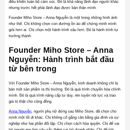
điều khiển toàn bộ cảm xúc. Đó là khả năng lãnh đạo người khác
nhưng trước hết phải lãnh đạo được bản thân mình.
Founder Miho Store – Anna Nguyễn là một trong những hình ảnh
như thế. Chị không chọn con đường ồn ào để chứng minh mình
giỏi hơn ai. Chị chọn một hành trình sâu hơn. Đó là hành trình tự
trưởng thành.
Founder Miho Store – Anna
Nguyễn: Hành trình bắt đầu
từ bên trong
Với Founder Miho Store – Anna Nguyễn, kinh doanh không chỉ là
bán một sản phẩm ra thị trường. Đó là quá trình chuyển hóa chính
mình. Đó là quá trình nâng cấp tư duy, rèn luyện nội lực và trao
giá trị thật cho cộng đồng.
Anna Nguyễn
, người phụ nữ đứng sau Miho Store, đã chọn cho
mình một lối đi khác. Chị không cố gắng cân bằng gia đình và sự
nghiệp như hai phần đối lập. Chị chọn cách hòa quyện. Chị để vai
trò người mẹ làm sâu sắc thêm vai trò doanh nhân. Chị để trải