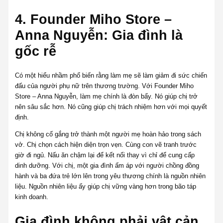
4. Founder Miho Store –
Anna Nguyễn: Gia đình là
gốc rễ
Có một hiểu nhầm phổ biến rằng làm mẹ sẽ làm giảm đi sức chiến
đấu của người phụ nữ trên thương trường. Với Founder Miho
Store – Anna Nguyễn, làm mẹ chính là đòn bẩy. Nó giúp chị trở
nên sâu sắc hơn. Nó cũng giúp chị trách nhiệm hơn với mọi quyết
định.
Chị không cố gắng trở thành một người mẹ hoàn hảo trong sách
vở. Chị chọn cách hiện diện trọn vẹn. Cùng con vẽ tranh trước
giờ đi ngủ. Nấu ăn chậm lại để kết nối thay vì chỉ để cung cấp
dinh dưỡng. Với chị, một gia đình ấm áp với người chồng đồng
hành và ba đứa trẻ lớn lên trong yêu thương chính là nguồn nhiên
liệu. Nguồn nhiên liệu ấy giúp chị vững vàng hơn trong bão táp
kinh doanh.
Gia đình không phải vật cản