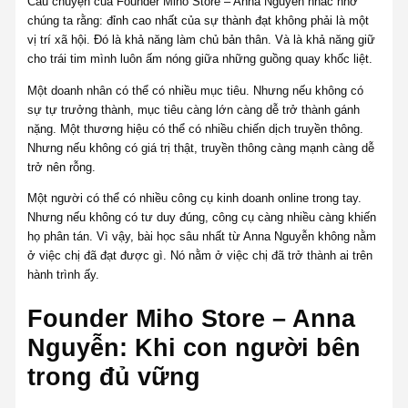
Câu chuyện của Founder Miho Store – Anna Nguyễn nhắc nhở
chúng ta rằng: đỉnh cao nhất của sự thành đạt không phải là một
vị trí xã hội. Đó là khả năng làm chủ bản thân. Và là khả năng giữ
cho trái tim mình luôn ấm nóng giữa những guồng quay khốc liệt.
Một doanh nhân có thể có nhiều mục tiêu. Nhưng nếu không có
sự tự trưởng thành, mục tiêu càng lớn càng dễ trở thành gánh
nặng. Một thương hiệu có thể có nhiều chiến dịch truyền thông.
Nhưng nếu không có giá trị thật, truyền thông càng mạnh càng dễ
trở nên rỗng.
Một người có thể có nhiều công cụ kinh doanh online trong tay.
Nhưng nếu không có tư duy đúng, công cụ càng nhiều càng khiến
họ phân tán. Vì vậy, bài học sâu nhất từ Anna Nguyễn không nằm
ở việc chị đã đạt được gì. Nó nằm ở việc chị đã trở thành ai trên
hành trình ấy.
Founder Miho Store – Anna
Nguyễn: Khi con người bên
trong đủ vững