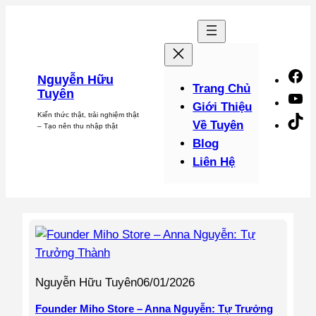
Chuyển
đến
phần
nội
F
Nguyễn Hữu
dung
Trang Chủ
Tuyên
Y
Giới Thiệu
Kiến thức thật, trải nghiệm thật
Ti
Về Tuyên
– Tạo nên thu nhập thật
Blog
Liên Hệ
Nguyễn Hữu Tuyên
06/01/2026
Founder Miho Store – Anna Nguyễn: Tự Trưởng