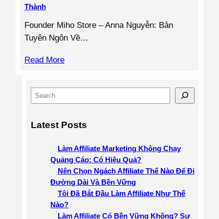
Thành
Founder Miho Store – Anna Nguyễn: Bản
Tuyên Ngôn Về…
Read More
S
e
a
Latest Posts
r
c
Làm Affiliate Marketing Không Chạy
h
Quảng Cáo: Có Hiệu Quả?
Nên Chọn Ngách Affiliate Thế Nào Để Đi
Đường Dài Và Bền Vững
Tôi Đã Bắt Đầu Làm Affiliate Như Thế
Nào?
Làm Affiliate Có Bền Vững Không? Sự