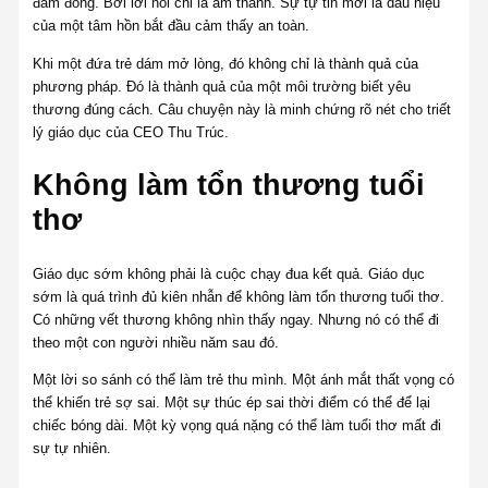
đám đông. Bởi lời nói chỉ là âm thanh. Sự tự tin mới là dấu hiệu
của một tâm hồn bắt đầu cảm thấy an toàn.
Khi một đứa trẻ dám mở lòng, đó không chỉ là thành quả của
phương pháp. Đó là thành quả của một môi trường biết yêu
thương đúng cách. Câu chuyện này là minh chứng rõ nét cho triết
lý giáo dục của CEO Thu Trúc.
Không làm tổn thương tuổi
thơ
Giáo dục sớm không phải là cuộc chạy đua kết quả. Giáo dục
sớm là quá trình đủ kiên nhẫn để không làm tổn thương tuổi thơ.
Có những vết thương không nhìn thấy ngay. Nhưng nó có thể đi
theo một con người nhiều năm sau đó.
Một lời so sánh có thể làm trẻ thu mình. Một ánh mắt thất vọng có
thể khiến trẻ sợ sai. Một sự thúc ép sai thời điểm có thể để lại
chiếc bóng dài. Một kỳ vọng quá nặng có thể làm tuổi thơ mất đi
sự tự nhiên.