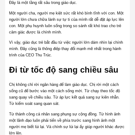
Đây là một tầng rất sâu trong giáo dục.
Một người cha, người mẹ kiệt sức rất khó bình tĩnh với con. Một
người lớn chưa chữa lành sự tự ti của mình rất dễ đặt áp lực lên
con. Một phụ huynh luôn sống trong so sánh rất khó trao cho trẻ
cảm giác được là chính mình.
Vì vậy, giáo dục trẻ bắt đầu từ việc người lớn dám nhìn lại chính
mình. Đây cũng là thông điệp thay đổi mạnh mẽ nhất trong hành
trình của CEO Thu Trúc.
Đi từ tốc độ sang chiều sâu
Chị không chỉ rời ngân hàng để làm giáo dục. Chị rời một cách
sống cũ để bước vào một cách sống mới. Từ chạy theo tốc độ
sang quay về chiều sâu. Từ áp lực kết quả sang sự kiên nhẫn.
Từ kiểm soát sang quan sát.
Từ thành công cá nhân sang phụng sự cộng đồng. Từ hình ảnh
một lãnh đạo luôn phải tiến về phía trước sang hình ảnh một
người mẹ biết lùi lại. Và chính sự lùi lại ấy giúp người khác được
lớn lên.