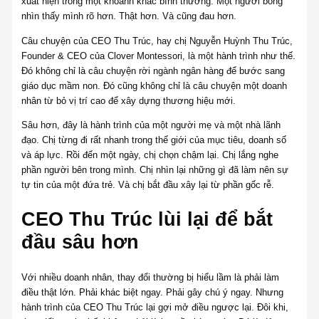
xuất hiện trong một khoảnh khắc bình thường. Một người bỗng
nhìn thấy mình rõ hơn. Thật hơn. Và cũng đau hơn.
Câu chuyện của CEO Thu Trúc, hay chị Nguyễn Huỳnh Thu Trúc,
Founder & CEO của Clover Montessori, là một hành trình như thế.
Đó không chỉ là câu chuyện rời ngành ngân hàng để bước sang
giáo dục mầm non. Đó cũng không chỉ là câu chuyện một doanh
nhân từ bỏ vị trí cao để xây dựng thương hiệu mới.
Sâu hơn, đây là hành trình của một người mẹ và một nhà lãnh
đạo. Chị từng đi rất nhanh trong thế giới của mục tiêu, doanh số
và áp lực. Rồi đến một ngày, chị chọn chậm lại. Chị lắng nghe
phần người bên trong mình. Chị nhìn lại những gì đã làm nên sự
tự tin của một đứa trẻ. Và chị bắt đầu xây lại từ phần gốc rễ.
CEO Thu Trúc lùi lại để bắt
đầu sâu hơn
Với nhiều doanh nhân, thay đổi thường bị hiểu lầm là phải làm
điều thật lớn. Phải khác biệt ngay. Phải gây chú ý ngay. Nhưng
hành trình của CEO Thu Trúc lại gợi mở điều ngược lại. Đôi khi,