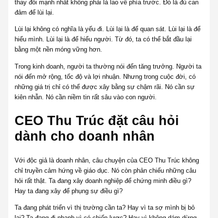
thay đổi mạnh nhất không phải là lao về phía trước. Đó là đủ can
đảm để lùi lại.
Lùi lại không có nghĩa là yếu đi. Lùi lại là để quan sát. Lùi lại là để
hiểu mình. Lùi lại là để hiểu người. Từ đó, ta có thể bắt đầu lại
bằng một nền móng vững hơn.
Trong kinh doanh, người ta thường nói đến tăng trưởng. Người ta
nói đến mở rộng, tốc độ và lợi nhuận. Nhưng trong cuộc đời, có
những giá trị chỉ có thể được xây bằng sự chậm rãi. Nó cần sự
kiên nhẫn. Nó cần niềm tin rất sâu vào con người.
CEO Thu Trúc đặt câu hỏi
dành cho doanh nhân
Với độc giả là doanh nhân, câu chuyện của CEO Thu Trúc không
chỉ truyền cảm hứng về giáo dục. Nó còn phản chiếu những câu
hỏi rất thật. Ta đang xây doanh nghiệp để chứng minh điều gì?
Hay ta đang xây để phụng sự điều gì?
Ta đang phát triển vì thị trường cần ta? Hay vì ta sợ mình bị bỏ
lại? Ta đang đi nhanh vì có chiến lược? Hay vì không dám dừng