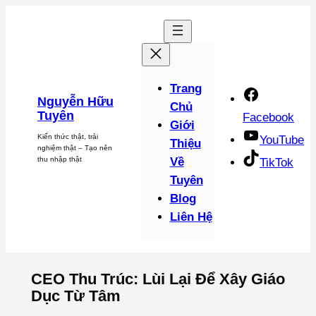
Chuyển
đến
phần
nội
dung
Trang
Nguyễn Hữu
Chủ
Tuyên
Facebook
Giới
Kiến thức thật, trải
YouTube
Thiệu
nghiệm thật – Tạo nên
thu nhập thật
Về
TikTok
Tuyên
Blog
Liên Hệ
CEO Thu Trúc: Lùi Lại Để Xây Giáo
Dục Từ Tâm