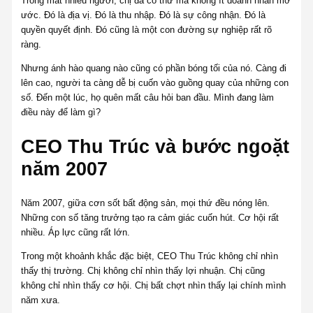
Trong mắt nhiều người, chị đã có thứ mà không ít doanh nhân mơ
ước. Đó là địa vị. Đó là thu nhập. Đó là sự công nhận. Đó là
quyền quyết định. Đó cũng là một con đường sự nghiệp rất rõ
ràng.
Nhưng ánh hào quang nào cũng có phần bóng tối của nó. Càng đi
lên cao, người ta càng dễ bị cuốn vào guồng quay của những con
số. Đến một lúc, họ quên mất câu hỏi ban đầu. Mình đang làm
điều này để làm gì?
CEO Thu Trúc và bước ngoặt
năm 2007
Năm 2007, giữa cơn sốt bất động sản, mọi thứ đều nóng lên.
Những con số tăng trưởng tạo ra cảm giác cuốn hút. Cơ hội rất
nhiều. Áp lực cũng rất lớn.
Trong một khoảnh khắc đặc biệt, CEO Thu Trúc không chỉ nhìn
thấy thị trường. Chị không chỉ nhìn thấy lợi nhuận. Chị cũng
không chỉ nhìn thấy cơ hội. Chị bất chợt nhìn thấy lại chính mình
năm xưa.