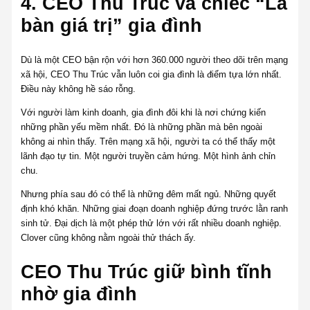
4. CEO Thu Trúc và chiếc “La
bàn giá trị” gia đình
Dù là một CEO bận rộn với hơn 360.000 người theo dõi trên mạng
xã hội, CEO Thu Trúc vẫn luôn coi gia đình là điểm tựa lớn nhất.
Điều này không hề sáo rỗng.
Với người làm kinh doanh, gia đình đôi khi là nơi chứng kiến
những phần yếu mềm nhất. Đó là những phần mà bên ngoài
không ai nhìn thấy. Trên mạng xã hội, người ta có thể thấy một
lãnh đạo tự tin. Một người truyền cảm hứng. Một hình ảnh chỉn
chu.
Nhưng phía sau đó có thể là những đêm mất ngủ. Những quyết
định khó khăn. Những giai đoạn doanh nghiệp đứng trước lằn ranh
sinh tử. Đại dịch là một phép thử lớn với rất nhiều doanh nghiệp.
Clover cũng không nằm ngoài thử thách ấy.
CEO Thu Trúc giữ bình tĩnh
nhờ gia đình