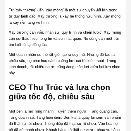
Từ “xây trường” đến “xây móng” là một sự chuyển đổi lớn trong
tư duy lãnh đạo. Xây trường là xây hệ thống hữu hình. Xây móng
là xây nền tảng vô hình.
Xây trường cần vốn, nhân sự, quy trình và chiến lược. Xây móng
cần sự thấu hiểu, lòng tin và sự nhất quán. Nó cũng cần một trái
tim biết lùi lại đúng lúc.
Một doanh nhân có thể rất giỏi tạo ra quy mô. Nhưng để tạo ra
chiều sâu, họ phải học cách buông bớt cái tôi kiểm soát. Trong
kinh doanh, rất nhiều người cũng đang mắc kẹt giữa hai lựa chọn
này.
CEO Thu Trúc và lựa chọn
giữa tốc độ, chiều sâu
Một bên là mở rộng nhanh. Tuyển thêm người. Tăng quảng cáo.
Tăng doanh số. Tăng hiện diện. Bên kia là quay lại xem sản phẩm
đã thật sự tốt chưa. Thông điệp đã thật sự rõ chưa. Văn hóa nội
bộ đã đủ mạnh chưa. Khách hàng có thật sự được phục vụ bằng