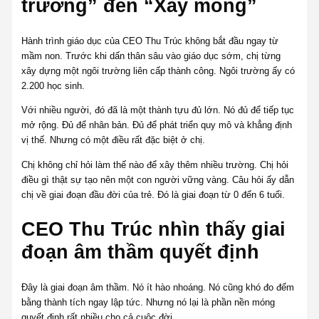
trường” đến “Xây móng”
Hành trình giáo dục của CEO Thu Trúc không bắt đầu ngay từ
mầm non. Trước khi dấn thân sâu vào giáo dục sớm, chị từng
xây dựng một ngôi trường liên cấp thành công. Ngôi trường ấy có
2.200 học sinh.
Với nhiều người, đó đã là một thành tựu đủ lớn. Nó đủ để tiếp tục
mở rộng. Đủ để nhân bản. Đủ để phát triển quy mô và khẳng định
vị thế. Nhưng có một điều rất đặc biệt ở chị.
Chị không chỉ hỏi làm thế nào để xây thêm nhiều trường. Chị hỏi
điều gì thật sự tạo nên một con người vững vàng. Câu hỏi ấy dẫn
chị về giai đoạn đầu đời của trẻ. Đó là giai đoạn từ 0 đến 6 tuổi.
CEO Thu Trúc nhìn thấy giai
đoạn âm thầm quyết định
Đây là giai đoạn âm thầm. Nó ít hào nhoáng. Nó cũng khó đo đếm
bằng thành tích ngay lập tức. Nhưng nó lại là phần nền móng
quyết định rất nhiều cho cả cuộc đời.