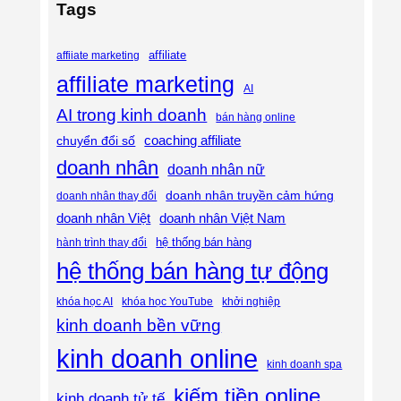
Tags
affiliate
affiiate marketing
affiliate marketing
AI
AI trong kinh doanh
bán hàng online
coaching affiliate
chuyển đổi số
doanh nhân
doanh nhân nữ
doanh nhân truyền cảm hứng
doanh nhân thay đổi
doanh nhân Việt
doanh nhân Việt Nam
hệ thống bán hàng
hành trình thay đổi
hệ thống bán hàng tự động
khóa học AI
khóa học YouTube
khởi nghiệp
kinh doanh bền vững
kinh doanh online
kinh doanh spa
kiếm tiền online
kinh doanh tử tế