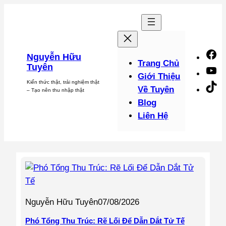
Chuyển
đến
phần
nội
F
Nguyễn Hữu
dung
Trang Chủ
Tuyên
Y
Giới Thiệu
Kiến thức thật, trải nghiệm thật
Ti
Về Tuyên
– Tạo nên thu nhập thật
Blog
Liên Hệ
Nguyễn Hữu Tuyên
07/08/2026
Phó Tổng Thu Trúc: Rẽ Lối Để Dẫn Dắt Tử Tế