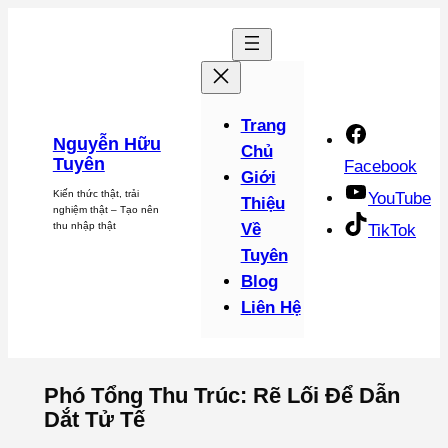
Chuyển
đến
phần
nội
dung
Trang
Nguyễn Hữu
Chủ
Tuyên
Facebook
Giới
Kiến thức thật, trải
YouTube
Thiệu
nghiệm thật – Tạo nên
thu nhập thật
Về
TikTok
Tuyên
Blog
Liên Hệ
Phó Tổng Thu Trúc: Rẽ Lối Để Dẫn
Dắt Tử Tế