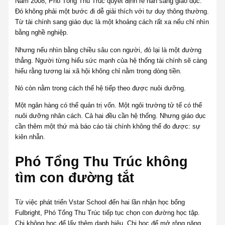
Năm 2008, Phó Tổng Thu Trúc quyết định rẽ hẳn sang giáo dục.
Đó không phải một bước đi dễ giải thích với tư duy thông thường.
Từ tài chính sang giáo dục là một khoảng cách rất xa nếu chỉ nhìn
bằng nghề nghiệp.
Nhưng nếu nhìn bằng chiều sâu con người, đó lại là một đường
thẳng. Người từng hiểu sức mạnh của hệ thống tài chính sẽ càng
hiểu rằng tương lai xã hội không chỉ nằm trong dòng tiền.
Nó còn nằm trong cách thế hệ tiếp theo được nuôi dưỡng.
Một ngân hàng có thể quản trị vốn. Một ngôi trường tử tế có thể
nuôi dưỡng nhân cách. Cả hai đều cần hệ thống. Nhưng giáo dục
cần thêm một thứ mà báo cáo tài chính không thể đo được: sự
kiên nhẫn.
Phó Tổng Thu Trúc không
tìm con đường tắt
Từ việc phát triển Vstar School đến hai lần nhận học bổng
Fulbright, Phó Tổng Thu Trúc tiếp tục chọn con đường học tập.
Chị không học để lấy thêm danh hiệu. Chị học để mở rộng năng