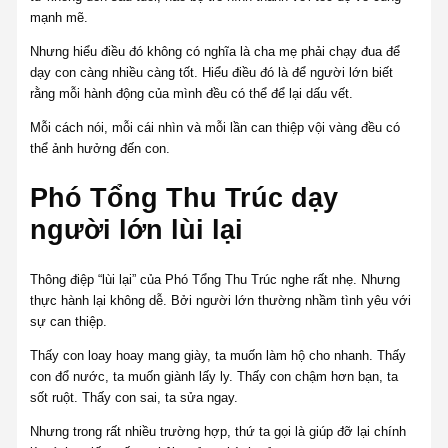
mạnh mẽ.
Nhưng hiểu điều đó không có nghĩa là cha mẹ phải chạy đua để
dạy con càng nhiều càng tốt. Hiểu điều đó là để người lớn biết
rằng mỗi hành động của mình đều có thể để lại dấu vết.
Mỗi cách nói, mỗi cái nhìn và mỗi lần can thiệp vội vàng đều có
thể ảnh hưởng đến con.
Phó Tổng Thu Trúc dạy
người lớn lùi lại
Thông điệp “lùi lại” của Phó Tổng Thu Trúc nghe rất nhẹ. Nhưng
thực hành lại không dễ. Bởi người lớn thường nhầm tình yêu với
sự can thiệp.
Thấy con loay hoay mang giày, ta muốn làm hộ cho nhanh. Thấy
con đổ nước, ta muốn giành lấy ly. Thấy con chậm hơn bạn, ta
sốt ruột. Thấy con sai, ta sửa ngay.
Nhưng trong rất nhiều trường hợp, thứ ta gọi là giúp đỡ lại chính