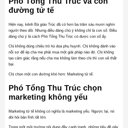
Phó Tổng Thu Trúc và con
đường tử tế
Hiện nay, kênh Bà giáo Trúc đã có hơn ba trăm sáu mươi nghìn
người theo dõi. Nhưng điều đáng chú ý không chỉ là con số. Điều
đáng chú ý là cách Phó Tổng Thu Trúc có được con số ấy.
Chị không dùng chiêu trò hù dọa phụ huynh. Chị không đánh vào
nỗi sợ để ép cha mẹ phải mua một giải pháp nào đó. Chị không
tạo cảm giác rằng nếu cha mẹ không làm theo chị thì con sẽ thất
bại.
Chị chọn một con đường khó hơn: Marketing tử tế.
Phó Tổng Thu Trúc chọn
marketing không yếu
Marketing tử tế không có nghĩa là marketing yếu. Ngược lại, nó
đòi hỏi bản lĩnh rất lớn.
Trong một môi trường nội dung đầy cạnh tranh, những tiêu đề gây