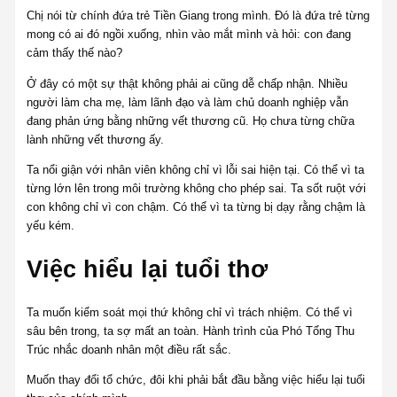
Chị nói từ chính đứa trẻ Tiền Giang trong mình. Đó là đứa trẻ từng
mong có ai đó ngồi xuống, nhìn vào mắt mình và hỏi: con đang
cảm thấy thế nào?
Ở đây có một sự thật không phải ai cũng dễ chấp nhận. Nhiều
người làm cha mẹ, làm lãnh đạo và làm chủ doanh nghiệp vẫn
đang phản ứng bằng những vết thương cũ. Họ chưa từng chữa
lành những vết thương ấy.
Ta nổi giận với nhân viên không chỉ vì lỗi sai hiện tại. Có thể vì ta
từng lớn lên trong môi trường không cho phép sai. Ta sốt ruột với
con không chỉ vì con chậm. Có thể vì ta từng bị dạy rằng chậm là
yếu kém.
Việc hiểu lại tuổi thơ
Ta muốn kiểm soát mọi thứ không chỉ vì trách nhiệm. Có thể vì
sâu bên trong, ta sợ mất an toàn. Hành trình của Phó Tổng Thu
Trúc nhắc doanh nhân một điều rất sắc.
Muốn thay đổi tổ chức, đôi khi phải bắt đầu bằng việc hiểu lại tuổi