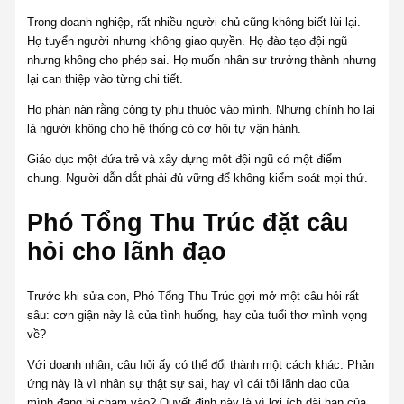
Trong doanh nghiệp, rất nhiều người chủ cũng không biết lùi lại.
Họ tuyển người nhưng không giao quyền. Họ đào tạo đội ngũ
nhưng không cho phép sai. Họ muốn nhân sự trưởng thành nhưng
lại can thiệp vào từng chi tiết.
Họ phàn nàn rằng công ty phụ thuộc vào mình. Nhưng chính họ lại
là người không cho hệ thống có cơ hội tự vận hành.
Giáo dục một đứa trẻ và xây dựng một đội ngũ có một điểm
chung. Người dẫn dắt phải đủ vững để không kiểm soát mọi thứ.
Phó Tổng Thu Trúc đặt câu
hỏi cho lãnh đạo
Trước khi sửa con, Phó Tổng Thu Trúc gợi mở một câu hỏi rất
sâu: cơn giận này là của tình huống, hay của tuổi thơ mình vọng
về?
Với doanh nhân, câu hỏi ấy có thể đổi thành một cách khác. Phản
ứng này là vì nhân sự thật sự sai, hay vì cái tôi lãnh đạo của
mình đang bị chạm vào? Quyết định này là vì lợi ích dài hạn của