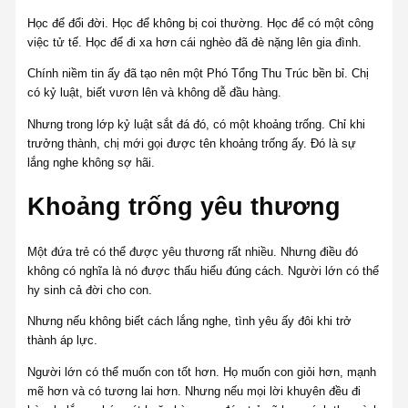
Học để đổi đời. Học để không bị coi thường. Học để có một công
việc tử tế. Học để đi xa hơn cái nghèo đã đè nặng lên gia đình.
Chính niềm tin ấy đã tạo nên một Phó Tổng Thu Trúc bền bỉ. Chị
có kỷ luật, biết vươn lên và không dễ đầu hàng.
Nhưng trong lớp kỷ luật sắt đá đó, có một khoảng trống. Chỉ khi
trưởng thành, chị mới gọi được tên khoảng trống ấy. Đó là sự
lắng nghe không sợ hãi.
Khoảng trống yêu thương
Một đứa trẻ có thể được yêu thương rất nhiều. Nhưng điều đó
không có nghĩa là nó được thấu hiểu đúng cách. Người lớn có thể
hy sinh cả đời cho con.
Nhưng nếu không biết cách lắng nghe, tình yêu ấy đôi khi trở
thành áp lực.
Người lớn có thể muốn con tốt hơn. Họ muốn con giỏi hơn, mạnh
mẽ hơn và có tương lai hơn. Nhưng nếu mọi lời khuyên đều đi