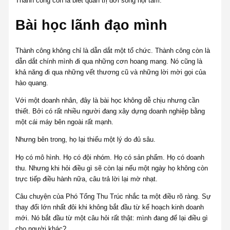
Thành công còn là biết quản trị đời sống nội tâm.
Bài học lãnh đạo mình
Thành công không chỉ là dẫn dắt một tổ chức. Thành công còn là
dẫn dắt chính mình đi qua những cơn hoang mang. Nó cũng là
khả năng đi qua những vết thương cũ và những lời mời gọi của
hào quang.
Với một doanh nhân, đây là bài học không dễ chịu nhưng cần
thiết. Bởi có rất nhiều người đang xây dựng doanh nghiệp bằng
một cái máy bên ngoài rất mạnh.
Nhưng bên trong, họ lại thiếu một lý do đủ sâu.
Họ có mô hình. Họ có đội nhóm. Họ có sản phẩm. Họ có doanh
thu. Nhưng khi hỏi điều gì sẽ còn lại nếu một ngày họ không còn
trực tiếp điều hành nữa, câu trả lời lại mờ nhạt.
Câu chuyện của Phó Tổng Thu Trúc nhắc ta một điều rõ ràng. Sự
thay đổi lớn nhất đôi khi không bắt đầu từ kế hoạch kinh doanh
mới. Nó bắt đầu từ một câu hỏi rất thật: mình đang để lại điều gì
cho người khác?