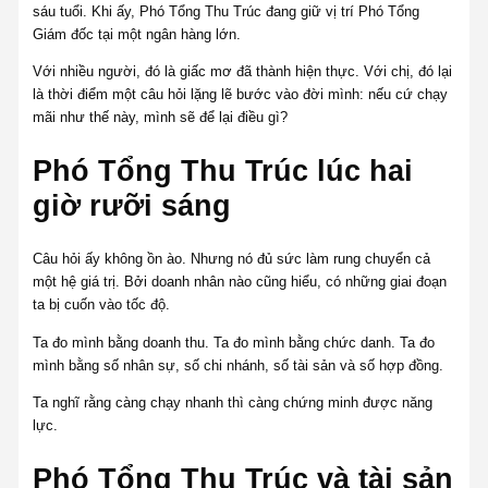
sáu tuổi. Khi ấy, Phó Tổng Thu Trúc đang giữ vị trí Phó Tổng
Giám đốc tại một ngân hàng lớn.
Với nhiều người, đó là giấc mơ đã thành hiện thực. Với chị, đó lại
là thời điểm một câu hỏi lặng lẽ bước vào đời mình: nếu cứ chạy
mãi như thế này, mình sẽ để lại điều gì?
Phó Tổng Thu Trúc lúc hai
giờ rưỡi sáng
Câu hỏi ấy không ồn ào. Nhưng nó đủ sức làm rung chuyển cả
một hệ giá trị. Bởi doanh nhân nào cũng hiểu, có những giai đoạn
ta bị cuốn vào tốc độ.
Ta đo mình bằng doanh thu. Ta đo mình bằng chức danh. Ta đo
mình bằng số nhân sự, số chi nhánh, số tài sản và số hợp đồng.
Ta nghĩ rằng càng chạy nhanh thì càng chứng minh được năng
lực.
Phó Tổng Thu Trúc và tài sản