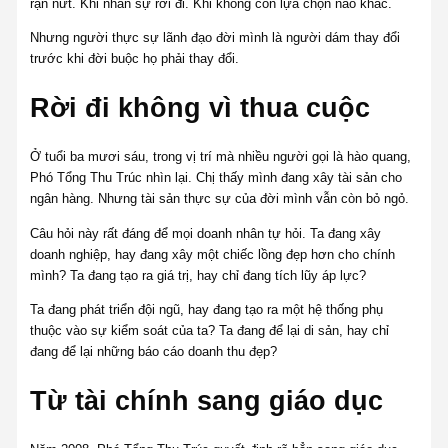
rạn nứt. Khi nhân sự rời đi. Khi không còn lựa chọn nào khác.
Nhưng người thực sự lãnh đạo đời mình là người dám thay đổi
trước khi đời buộc họ phải thay đổi.
Rời đi không vì thua cuộc
Ở tuổi ba mươi sáu, trong vị trí mà nhiều người gọi là hào quang,
Phó Tổng Thu Trúc nhìn lại. Chị thấy mình đang xây tài sản cho
ngân hàng. Nhưng tài sản thực sự của đời mình vẫn còn bỏ ngỏ.
Câu hỏi này rất đáng để mọi doanh nhân tự hỏi. Ta đang xây
doanh nghiệp, hay đang xây một chiếc lồng đẹp hơn cho chính
mình? Ta đang tạo ra giá trị, hay chỉ đang tích lũy áp lực?
Ta đang phát triển đội ngũ, hay đang tạo ra một hệ thống phụ
thuộc vào sự kiểm soát của ta? Ta đang để lại di sản, hay chỉ
đang để lại những báo cáo doanh thu đẹp?
Từ tài chính sang giáo dục