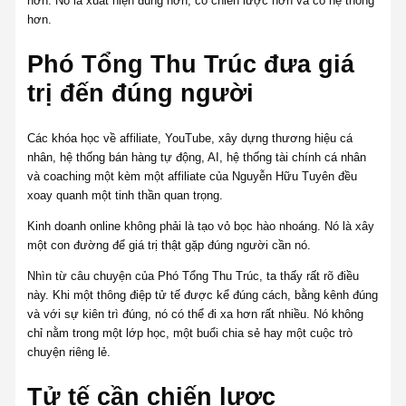
hơn. Nó là xuất hiện đúng hơn, có chiến lược hơn và có hệ thống
hơn.
Phó Tổng Thu Trúc đưa giá
trị đến đúng người
Các khóa học về affiliate, YouTube, xây dựng thương hiệu cá
nhân, hệ thống bán hàng tự động, AI, hệ thống tài chính cá nhân
và coaching một kèm một affiliate của Nguyễn Hữu Tuyên đều
xoay quanh một tinh thần quan trọng.
Kinh doanh online không phải là tạo vỏ bọc hào nhoáng. Nó là xây
một con đường để giá trị thật gặp đúng người cần nó.
Nhìn từ câu chuyện của Phó Tổng Thu Trúc, ta thấy rất rõ điều
này. Khi một thông điệp tử tế được kể đúng cách, bằng kênh đúng
và với sự kiên trì đúng, nó có thể đi xa hơn rất nhiều. Nó không
chỉ nằm trong một lớp học, một buổi chia sẻ hay một cuộc trò
chuyện riêng lẻ.
Tử tế cần chiến lược