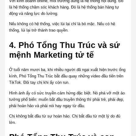
Với kinh doanh online, môi trường đúng là hệ thống nội dung. Đó
là hệ thống chăm sóc khách hàng. Đó là hệ thống bán hàng tự
động và năng lực đo lường.
Nếu không có hệ thống, việc lùi lại chỉ là bỏ mặc. Nếu có hệ
thống, lùi lại trở thành trao quyền.
4. Phó Tổng Thu Trúc và sứ
mệnh Marketing tử tế
Ở tuổi năm mươi ba, khi nhiều người đã ngại xuất hiện trước ống
kính, Phó Tổng Thu Trúc bắt đầu quay những video đầu tiên trên
TikTok. Đôi tay chị khi ấy còn run.
Hình ảnh ấy có sức truyền cảm hứng đặc biệt. Nó phá vỡ một ảo
tưởng phổ biến: muốn bắt đầu truyền thông thì phải trẻ, phải đẹp,
phải hoàn hảo và phải nói hay ngay từ đầu.
Chị không bắt đầu từ sự hoàn hảo. Chị bắt đầu từ một lý do đủ
lớn.