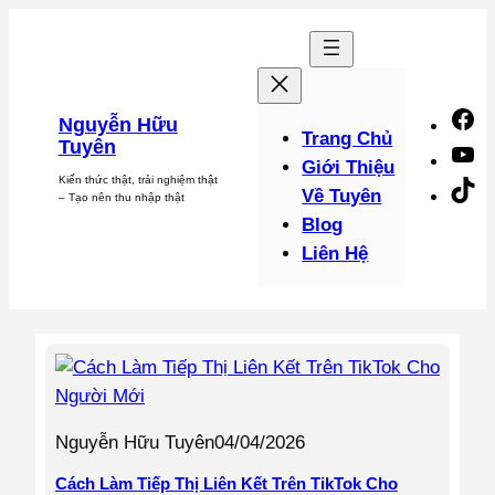
Chuyển
đến
phần
nội
F
Nguyễn Hữu
dung
Trang Chủ
Tuyên
Y
Giới Thiệu
Kiến thức thật, trải nghiệm thật
Ti
Về Tuyên
– Tạo nên thu nhập thật
Blog
Liên Hệ
Nguyễn Hữu Tuyên
04/04/2026
Cách Làm Tiếp Thị Liên Kết Trên TikTok Cho