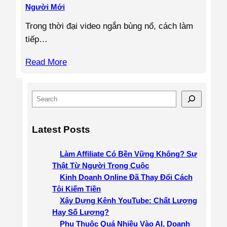
Người Mới
Trong thời đại video ngắn bùng nổ, cách làm
tiếp…
Read More
S
e
a
Latest Posts
r
c
Làm Affiliate Có Bền Vững Không? Sự
h
Thật Từ Người Trong Cuộc
Kinh Doanh Online Đã Thay Đổi Cách
Tôi Kiếm Tiền
Xây Dựng Kênh YouTube: Chất Lượng
Hay Số Lượng?
Phụ Thuộc Quá Nhiều Vào AI, Doanh