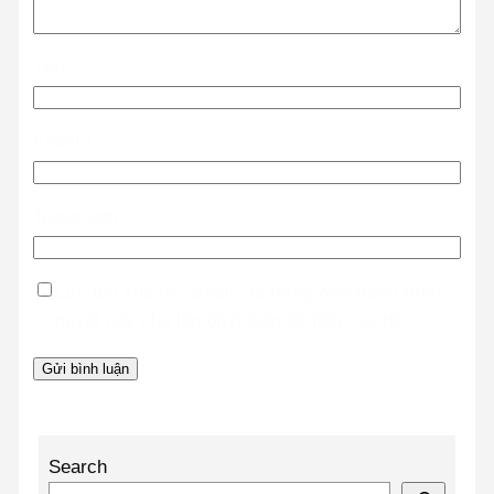
Tên
*
Email
*
Trang web
Lưu tên của tôi, email, và trang web trong trình
duyệt này cho lần bình luận kế tiếp của tôi.
Search