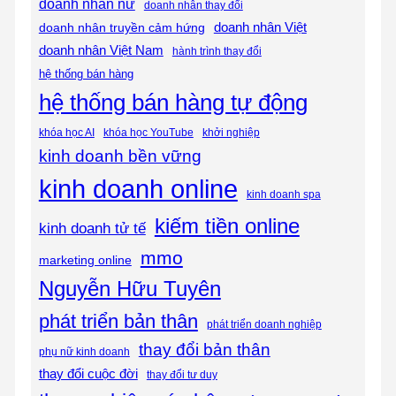
doanh nhân nữ
doanh nhân thay đổi
doanh nhân Việt
doanh nhân truyền cảm hứng
doanh nhân Việt Nam
hành trình thay đổi
hệ thống bán hàng
hệ thống bán hàng tự động
khóa học AI
khóa học YouTube
khởi nghiệp
kinh doanh bền vững
kinh doanh online
kinh doanh spa
kiếm tiền online
kinh doanh tử tế
mmo
marketing online
Nguyễn Hữu Tuyên
phát triển bản thân
phát triển doanh nghiệp
thay đổi bản thân
phụ nữ kinh doanh
thay đổi cuộc đời
thay đổi tư duy