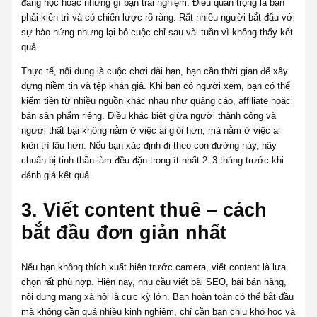
đang học hoặc những gì bạn trải nghiệm. Điều quan trọng là bạn
phải kiên trì và có chiến lược rõ ràng. Rất nhiều người bắt đầu với
sự hào hứng nhưng lại bỏ cuộc chỉ sau vài tuần vì không thấy kết
quả.
Thực tế, nội dung là cuộc chơi dài hạn, bạn cần thời gian để xây
dựng niềm tin và tệp khán giả. Khi bạn có người xem, bạn có thể
kiếm tiền từ nhiều nguồn khác nhau như quảng cáo, affiliate hoặc
bán sản phẩm riêng. Điều khác biệt giữa người thành công và
người thất bại không nằm ở việc ai giỏi hơn, mà nằm ở việc ai
kiên trì lâu hơn. Nếu bạn xác định đi theo con đường này, hãy
chuẩn bị tinh thần làm đều đặn trong ít nhất 2–3 tháng trước khi
đánh giá kết quả.
3. Viết content thuê – cách
bắt đầu đơn giản nhất
Nếu bạn không thích xuất hiện trước camera, viết content là lựa
chọn rất phù hợp. Hiện nay, nhu cầu viết bài SEO, bài bán hàng,
nội dung mạng xã hội là cực kỳ lớn. Bạn hoàn toàn có thể bắt đầu
mà không cần quá nhiều kinh nghiệm, chỉ cần bạn chịu khó học và