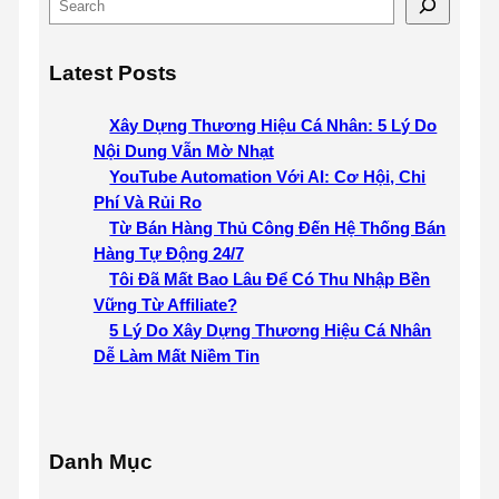
Latest Posts
Xây Dựng Thương Hiệu Cá Nhân: 5 Lý Do
Nội Dung Vẫn Mờ Nhạt
YouTube Automation Với AI: Cơ Hội, Chi
Phí Và Rủi Ro
Từ Bán Hàng Thủ Công Đến Hệ Thống Bán
Hàng Tự Động 24/7
Tôi Đã Mất Bao Lâu Để Có Thu Nhập Bền
Vững Từ Affiliate?
5 Lý Do Xây Dựng Thương Hiệu Cá Nhân
Dễ Làm Mất Niềm Tin
Danh Mục