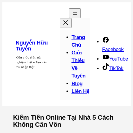
Chuyển
đến
phần
nội
dung
Trang
Nguyễn Hữu
Chủ
Tuyên
Facebook
Giới
Kiến thức thật, trải
YouTube
Thiệu
nghiệm thật – Tạo nên
thu nhập thật
Về
TikTok
Tuyên
Blog
Liên Hệ
Kiếm Tiền Online Tại Nhà 5 Cách
Không Cần Vốn