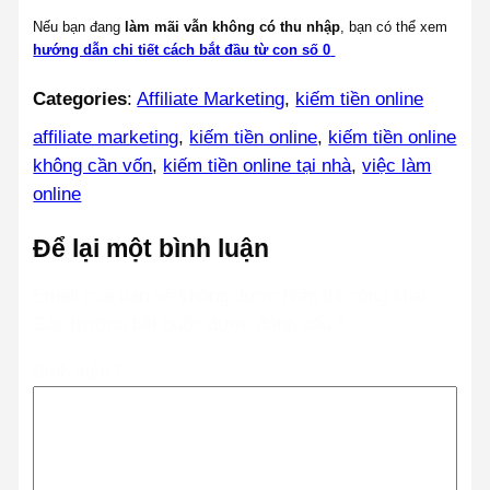
Nếu bạn đang
làm mãi vẫn không có thu nhập
, bạn có thể xem
hướng dẫn chi tiết cách bắt đầu từ con số 0
Categories
:
Affiliate Marketing
, 
kiếm tiền online
affiliate marketing
, 
kiếm tiền online
, 
kiếm tiền online
không cần vốn
, 
kiếm tiền online tại nhà
, 
việc làm
online
Để lại một bình luận
Email của bạn sẽ không được hiển thị công khai.
Các trường bắt buộc được đánh dấu
*
Bình luận
*