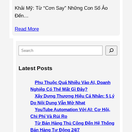
Khải Mỹ: Từ “Cơn Say” Những Con Số Ảo
Đến…
Read More
S
e
a
Latest Posts
r
c
Phụ Thuộc Quá Nhiều Vào AI, Doanh
h
Nghiệp Có Thể Mất Gì Đây?
Xây Dựng Thương Hiệu Cá Nhân: 5 Lý
Do Nội Dung Vẫn Mờ Nhạt
YouTube Automation Với AI: Cơ Hội,
Chi Phí Và Rủi Ro
Từ Bán Hàng Thủ Công Đến Hệ Thống
Bán Hàng Tự Động 24/7