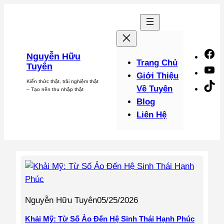
Chuyển
đến
phần
nội
F
Nguyễn Hữu
dung
Trang Chủ
Tuyên
Y
Giới Thiệu
Kiến thức thật, trải nghiệm thật
Ti
Về Tuyên
– Tạo nên thu nhập thật
Blog
Liên Hệ
Nguyễn Hữu Tuyên
05/25/2026
Khải Mỹ: Từ Số Ảo Đến Hệ Sinh Thái Hạnh Phúc