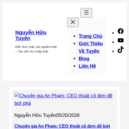
Chuyển
đến
phần
nội
F
Nguyễn Hữu
dung
Trang Chủ
Tuyên
Y
Giới Thiệu
Kiến thức thật, trải nghiệm thật
Ti
Về Tuyên
– Tạo nên thu nhập thật
Blog
Liên Hệ
Nguyễn Hữu Tuyên
05/20/2026
Chuyên gia An Phạm: CEO thoát cô đơn để bứt