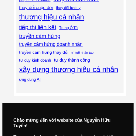
thay đổi cuộc đời
thay đổi tư duy
thương hiệu cá nhân
tiếp thị liên kết
Trung Ô Tô
truyền cảm hứng
truyền cảm hứng doanh nhân
truyền cảm hứng thay đổi
trí tuệ nhân tạo
tư duy thành công
tư duy kinh doanh
xây dựng thương hiệu cá nhân
ứng dụng AI
Chào mừng đến với website của Nguyễn Hữu
Tuyên!