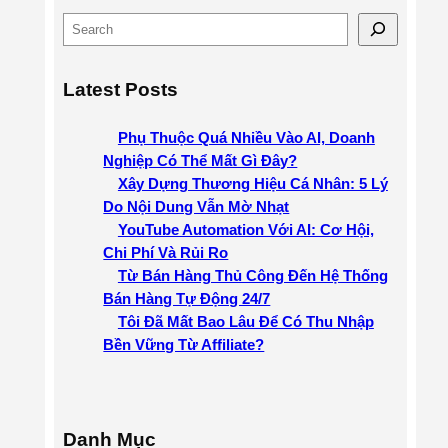
S
e
a
Latest Posts
r
c
Phụ Thuộc Quá Nhiều Vào AI, Doanh
h
Nghiệp Có Thể Mất Gì Đây?
Xây Dựng Thương Hiệu Cá Nhân: 5 Lý
Do Nội Dung Vẫn Mờ Nhạt
YouTube Automation Với AI: Cơ Hội,
Chi Phí Và Rủi Ro
Từ Bán Hàng Thủ Công Đến Hệ Thống
Bán Hàng Tự Động 24/7
Tôi Đã Mất Bao Lâu Để Có Thu Nhập
Bền Vững Từ Affiliate?
Danh Mục