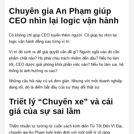
Chuyên gia An Phạm giúp
CEO nhìn lại logic vận hành
Cô không chỉ giúp CEO tuyển thêm người. Cô giúp họ nhìn lại
logic vận hành đằng sau từng vị trí.
Vị trí đó sinh ra để giải quyết vấn đề gì? Người ngồi vào đó cần
phẩm chất nào? Họ phải chịu trách nhiệm đến đâu? Nếu họ làm
tốt, CEO được giải phóng khỏi phần việc nào? Nếu họ làm sai, hệ
thống bị ảnh hưởng ra sao?
Những câu hỏi này có vẻ đơn giản. Nhưng với một doanh nghiệp
đang rối, đó là điểm bắt đầu của sự thay đổi thật sự.
Triết lý “Chuyến xe” và cái
giá của sự sai lầm
Thấm nhuần tư tưởng từ cuốn sách kinh điển Từ Tốt Đến Vĩ Đại,
chuyên gia An Phạm luôn kiên định với một triết lý rõ ràng.