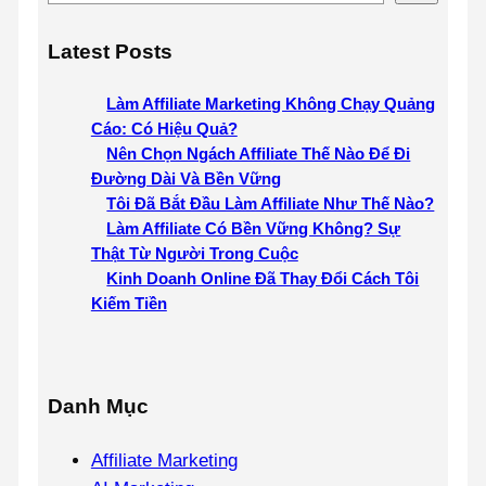
Latest Posts
Làm Affiliate Marketing Không Chạy Quảng
Cáo: Có Hiệu Quả?
Nên Chọn Ngách Affiliate Thế Nào Để Đi
Đường Dài Và Bền Vững
Tôi Đã Bắt Đầu Làm Affiliate Như Thế Nào?
Làm Affiliate Có Bền Vững Không? Sự
Thật Từ Người Trong Cuộc
Kinh Doanh Online Đã Thay Đổi Cách Tôi
Kiếm Tiền
Danh Mục
Affiliate Marketing