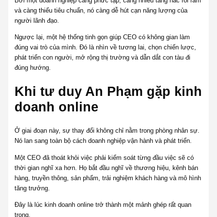
Bởi một doanh nghiệp càng phức tạp, càng nhiều tầng nấc rối rắm
và càng thiếu tiêu chuẩn, nó càng dễ hút cạn năng lượng của
người lãnh đạo.
Ngược lại, một hệ thống tinh gọn giúp CEO có không gian làm
đúng vai trò của mình. Đó là nhìn về tương lai, chọn chiến lược,
phát triển con người, mở rộng thị trường và dẫn dắt con tàu đi
đúng hướng.
Khi tư duy An Phạm gặp kinh
doanh online
Ở giai đoạn này, sự thay đổi không chỉ nằm trong phòng nhân sự.
Nó lan sang toàn bộ cách doanh nghiệp vận hành và phát triển.
Một CEO đã thoát khỏi việc phải kiểm soát từng đầu việc sẽ có
thời gian nghĩ xa hơn. Họ bắt đầu nghĩ về thương hiệu, kênh bán
hàng, truyền thông, sản phẩm, trải nghiệm khách hàng và mô hình
tăng trưởng.
Đây là lúc kinh doanh online trở thành một mảnh ghép rất quan
trọng.