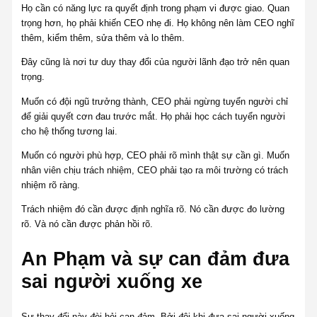
Họ cần có năng lực ra quyết định trong phạm vi được giao. Quan
trọng hơn, họ phải khiến CEO nhẹ đi. Họ không nên làm CEO nghĩ
thêm, kiểm thêm, sửa thêm và lo thêm.
Đây cũng là nơi tư duy thay đổi của người lãnh đạo trở nên quan
trọng.
Muốn có đội ngũ trưởng thành, CEO phải ngừng tuyển người chỉ
để giải quyết cơn đau trước mắt. Họ phải học cách tuyển người
cho hệ thống tương lai.
Muốn có người phù hợp, CEO phải rõ mình thật sự cần gì. Muốn
nhân viên chịu trách nhiệm, CEO phải tạo ra môi trường có trách
nhiệm rõ ràng.
Trách nhiệm đó cần được định nghĩa rõ. Nó cần được đo lường
rõ. Và nó cần được phản hồi rõ.
An Phạm và sự can đảm đưa
sai người xuống xe
Sự thay đổi này đòi hỏi can đảm. Bởi đôi khi đưa sai người xuống