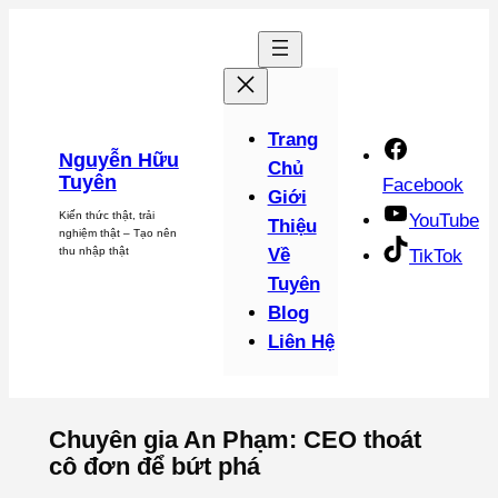
Chuyển
đến
phần
nội
dung
Trang
Nguyễn Hữu
Chủ
Tuyên
Facebook
Giới
Kiến thức thật, trải
YouTube
Thiệu
nghiệm thật – Tạo nên
thu nhập thật
Về
TikTok
Tuyên
Blog
Liên Hệ
Chuyên gia An Phạm: CEO thoát
cô đơn để bứt phá