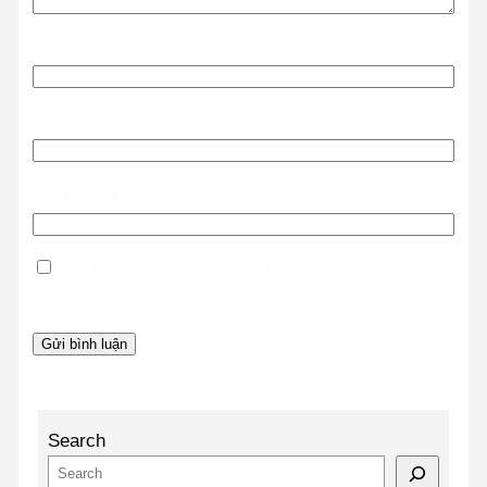
Tên
*
Email
*
Trang web
Lưu tên của tôi, email, và trang web trong trình
duyệt này cho lần bình luận kế tiếp của tôi.
Search