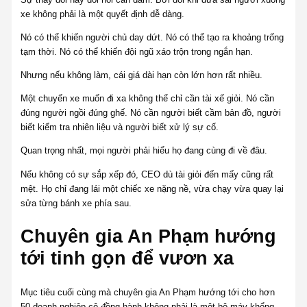
xe không phải là một quyết định dễ dàng.
Nó có thể khiến người chủ day dứt. Nó có thể tạo ra khoảng trống
tạm thời. Nó có thể khiến đội ngũ xáo trộn trong ngắn hạn.
Nhưng nếu không làm, cái giá dài hạn còn lớn hơn rất nhiều.
Một chuyến xe muốn đi xa không thể chỉ cần tài xế giỏi. Nó cần
đúng người ngồi đúng ghế. Nó cần người biết cầm bản đồ, người
biết kiểm tra nhiên liệu và người biết xử lý sự cố.
Quan trọng nhất, mọi người phải hiểu họ đang cùng đi về đâu.
Nếu không có sự sắp xếp đó, CEO dù tài giỏi đến mấy cũng rất
mệt. Họ chỉ đang lái một chiếc xe nặng nề, vừa chạy vừa quay lại
sửa từng bánh xe phía sau.
Chuyên gia An Phạm hướng
tới tinh gọn để vươn xa
Mục tiêu cuối cùng mà chuyên gia An Phạm hướng tới cho hơn
50 doanh nghiệp cô đồng hành không phải là một bộ máy khổng