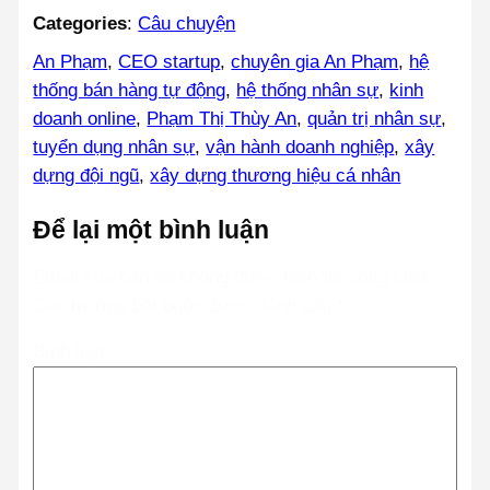
Categories
:
Câu chuyện
An Phạm
, 
CEO startup
, 
chuyên gia An Phạm
, 
hệ
thống bán hàng tự động
, 
hệ thống nhân sự
, 
kinh
doanh online
, 
Phạm Thị Thùy An
, 
quản trị nhân sự
, 
tuyển dụng nhân sự
, 
vận hành doanh nghiệp
, 
xây
dựng đội ngũ
, 
xây dựng thương hiệu cá nhân
Để lại một bình luận
Email của bạn sẽ không được hiển thị công khai.
Các trường bắt buộc được đánh dấu
*
Bình luận
*