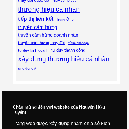
thay đổi cuộc đời
thay đổi tư duy
thương hiệu cá nhân
tiếp thị liên kết
Trung Ô Tô
truyền cảm hứng
truyền cảm hứng doanh nhân
truyền cảm hứng thay đổi
trí tuệ nhân tạo
tư duy thành công
tư duy kinh doanh
xây dựng thương hiệu cá nhân
ứng dụng AI
Chào mừng đến với website của Nguyễn Hữu
Tuyên!
Trang web được xây dựng nhằm chia sẻ kiến