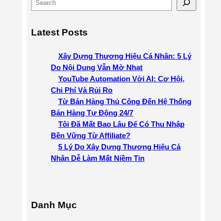
S
e
a
Latest Posts
r
c
Xây Dựng Thương Hiệu Cá Nhân: 5 Lý
h
Do Nội Dung Vẫn Mờ Nhạt
YouTube Automation Với AI: Cơ Hội,
Chi Phí Và Rủi Ro
Từ Bán Hàng Thủ Công Đến Hệ Thống
Bán Hàng Tự Động 24/7
Tôi Đã Mất Bao Lâu Để Có Thu Nhập
Bền Vững Từ Affiliate?
5 Lý Do Xây Dựng Thương Hiệu Cá
Nhân Dễ Làm Mất Niềm Tin
Danh Mục