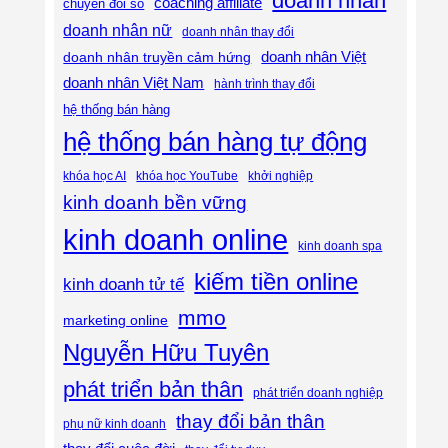
doanh nhân
coaching affiliate
chuyển đổi số
doanh nhân nữ
doanh nhân thay đổi
doanh nhân Việt
doanh nhân truyền cảm hứng
doanh nhân Việt Nam
hành trình thay đổi
hệ thống bán hàng
hệ thống bán hàng tự động
khóa học AI
khóa học YouTube
khởi nghiệp
kinh doanh bền vững
kinh doanh online
kinh doanh spa
kiếm tiền online
kinh doanh tử tế
mmo
marketing online
Nguyễn Hữu Tuyên
phát triển bản thân
phát triển doanh nghiệp
thay đổi bản thân
phụ nữ kinh doanh