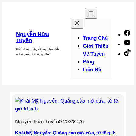
Chuyển
đến
phần
nội
F
Nguyễn Hữu
dung
Trang Chủ
Tuyên
Y
Giới Thiệu
Kiến thức thật, trải nghiệm thật
Ti
Về Tuyên
– Tạo nên thu nhập thật
Blog
Liên Hệ
Nguyễn Hữu Tuyên
07/03/2026
Khải Mỹ Nguyễn: Quảng cáo mở cửa, tử tế giữ