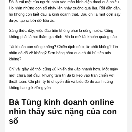
Đó là cái mệt của người nhìn vào màn hình điện thoại quá nhiều.
Họ nhìn những con số nhảy lên nhảy xuống quá lâu. Rồi dần dần,
họ không còn biết đâu là kinh doanh thật. Đâu chỉ là một cơn say
được tạo ra bởi dữ liệu ảo.
Sáng thức dậy, việc đầu tiên không phải là uống nước. Cũng
không phải là hỏi thăm gia đình. Mà là mở tài khoản quảng cáo.
Tài khoản còn sống không? Chiến dịch có bị từ chối không? Tin
nhắn có đổ về không? Đơn hàng hôm qua có đủ bù tiền ads
không?
Chỉ vài giây đó thôi cũng đủ khiến tim đập nhanh hơn. Một ngày
mới chưa bắt đầu. Nhưng tâm trí đã bị kéo vào trận chiến với
thuật toán. Chi phí, tỷ lệ chuyển đổi và biểu đồ đỏ xanh cũng
không bao giờ đứng yên.
Bá Tùng kinh doanh online
nhìn thấy sức nặng của con
số