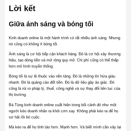
Lời kết
Giữa ánh sáng và bóng tối
Kinh doanh online là một hành trình có rất nhiều ánh sáng. Nhưng
nó cũng có không ít bóng tối.
Ánh sáng là cơ hội tiếp cận khách hàng. Đó là cơ hội xây thương
hiệu, tạo dòng tiền và mở rộng quy mô. Chi phí cũng có thể thấp
hơn mô hình truyền thống.
Bóng tối là sự lệ thuộc vào nền tảng. Đó là những lời hứa giàu
nhanh. Đó là quảng cáo đốt tiền. Đó là dữ liệu gây ảo giác. Đó
cũng là rủi ro pháp lý, thuế, công nghệ và sự thay đổi liên tục của
thị trường.
Bá Tùng kinh doanh online xuất hiện trong bối cảnh đó như một
người kéo doanh nhân ra khỏi cơn say. Không phải kéo ra để họ
sợ hãi rồi bỏ cuộc.
Mà kéo ra để họ tỉnh táo hơn. Mạnh hơn. Và biết mình cần xây lại