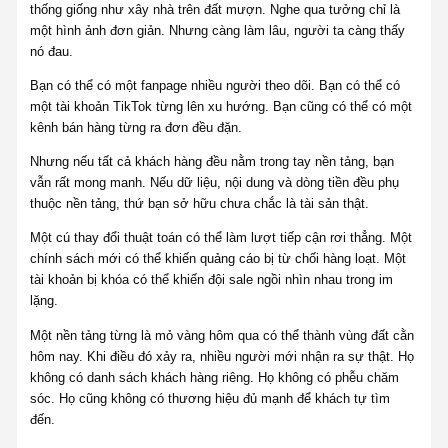
thống giống như xây nhà trên đất mượn. Nghe qua tưởng chỉ là
một hình ảnh đơn giản. Nhưng càng làm lâu, người ta càng thấy
nó đau.
Bạn có thể có một fanpage nhiều người theo dõi. Bạn có thể có
một tài khoản TikTok từng lên xu hướng. Bạn cũng có thể có một
kênh bán hàng từng ra đơn đều đặn.
Nhưng nếu tất cả khách hàng đều nằm trong tay nền tảng, bạn
vẫn rất mong manh. Nếu dữ liệu, nội dung và dòng tiền đều phụ
thuộc nền tảng, thứ bạn sở hữu chưa chắc là tài sản thật.
Một cú thay đổi thuật toán có thể làm lượt tiếp cận rơi thẳng. Một
chính sách mới có thể khiến quảng cáo bị từ chối hàng loạt. Một
tài khoản bị khóa có thể khiến đội sale ngồi nhìn nhau trong im
lặng.
Một nền tảng từng là mỏ vàng hôm qua có thể thành vùng đất cằn
hôm nay. Khi điều đó xảy ra, nhiều người mới nhận ra sự thật. Họ
không có danh sách khách hàng riêng. Họ không có phễu chăm
sóc. Họ cũng không có thương hiệu đủ mạnh để khách tự tìm
đến.