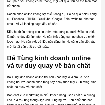
Nếu phía sau không có hệ thống, mọi kết quả đều có thể biến mất
rất nhanh.
Doanh nhân online không sợ thiếu công cụ. Họ có quá nhiều công
cụ. Facebook, TikTok, YouTube, Google, Zalo, website, chatbot,
email, AI và landing page đều có sẵn.
Điều họ thiếu không phải là thêm một công cụ mới. Điều họ thiếu
là một tư duy đủ tỉnh táo. Họ cần biết công cụ nào phục vụ chiến
lược nào. Họ cần biết dữ liệu nào đáng tin. Họ cũng cần biết đâu
mới là tài sản thật sự cần xây.
Bá Tùng kinh doanh online
và tư duy quay về bản chất
Bá Tùng kinh doanh online trở nên khác biệt ở điểm đó. Anh
không nói với doanh nhân rằng hãy chạy theo mọi xu hướng. Anh
nhắc họ quay về bản chất.
Bản chất của marketing là hiểu khách hàng. Bản chất của quảng
cáo là đưa đúng thông điệp đến đúng người. Bản chất của bán
hàng là tạo niềm tin đủ lớn. Khi đó, khách hàng thấy việc mua là