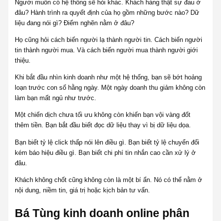
Người muốn có hệ thống sẽ hỏi khác. Khách hàng thật sự đau ở
đâu? Hành trình ra quyết định của họ gồm những bước nào? Dữ
liệu đang nói gì? Điểm nghẽn nằm ở đâu?
Họ cũng hỏi cách biến người lạ thành người tin. Cách biến người
tin thành người mua. Và cách biến người mua thành người giới
thiệu.
Khi bắt đầu nhìn kinh doanh như một hệ thống, bạn sẽ bớt hoảng
loạn trước con số hằng ngày. Một ngày doanh thu giảm không còn
làm bạn mất ngủ như trước.
Một chiến dịch chưa tối ưu không còn khiến bạn vội vàng đốt
thêm tiền. Bạn bắt đầu biết đọc dữ liệu thay vì bị dữ liệu dọa.
Bạn biết tỷ lệ click thấp nói lên điều gì. Bạn biết tỷ lệ chuyển đổi
kém báo hiệu điều gì. Bạn biết chi phí tin nhắn cao cần xử lý ở
đâu.
Khách không chốt cũng không còn là một bí ẩn. Nó có thể nằm ở
nội dung, niềm tin, giá trị hoặc kịch bản tư vấn.
Bá Tùng kinh doanh online phân