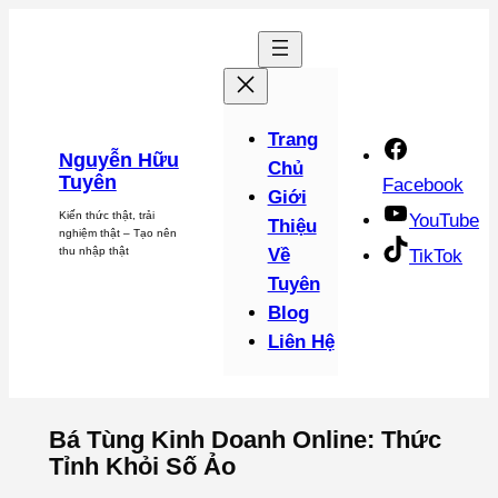
Chuyển
đến
phần
nội
dung
Trang
Nguyễn Hữu
Chủ
Tuyên
Facebook
Giới
Kiến thức thật, trải
YouTube
Thiệu
nghiệm thật – Tạo nên
thu nhập thật
Về
TikTok
Tuyên
Blog
Liên Hệ
Bá Tùng Kinh Doanh Online: Thức
Tỉnh Khỏi Số Ảo