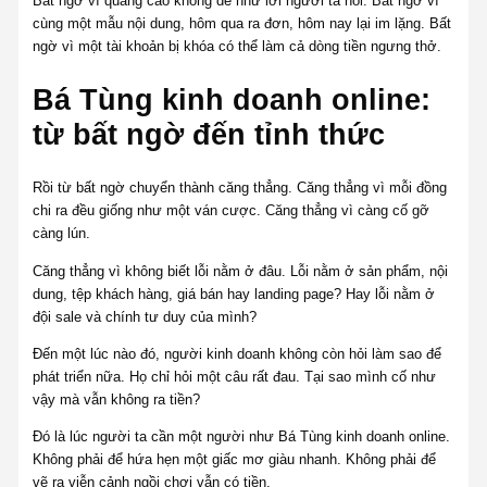
Bất ngờ vì quảng cáo không dễ như lời người ta nói. Bất ngờ vì
cùng một mẫu nội dung, hôm qua ra đơn, hôm nay lại im lặng. Bất
ngờ vì một tài khoản bị khóa có thể làm cả dòng tiền ngưng thở.
Bá Tùng kinh doanh online:
từ bất ngờ đến tỉnh thức
Rồi từ bất ngờ chuyển thành căng thẳng. Căng thẳng vì mỗi đồng
chi ra đều giống như một ván cược. Căng thẳng vì càng cố gỡ
càng lún.
Căng thẳng vì không biết lỗi nằm ở đâu. Lỗi nằm ở sản phẩm, nội
dung, tệp khách hàng, giá bán hay landing page? Hay lỗi nằm ở
đội sale và chính tư duy của mình?
Đến một lúc nào đó, người kinh doanh không còn hỏi làm sao để
phát triển nữa. Họ chỉ hỏi một câu rất đau. Tại sao mình cố như
vậy mà vẫn không ra tiền?
Đó là lúc người ta cần một người như Bá Tùng kinh doanh online.
Không phải để hứa hẹn một giấc mơ giàu nhanh. Không phải để
vẽ ra viễn cảnh ngồi chơi vẫn có tiền.