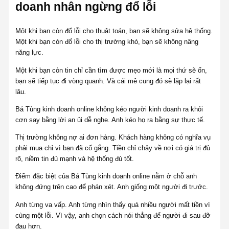
doanh nhân ngừng đổ lỗi
Một khi bạn còn đổ lỗi cho thuật toán, bạn sẽ không sửa hệ thống.
Một khi bạn còn đổ lỗi cho thị trường khó, bạn sẽ không nâng
năng lực.
Một khi bạn còn tin chỉ cần tìm được mẹo mới là mọi thứ sẽ ổn,
bạn sẽ tiếp tục đi vòng quanh. Và cái mê cung đó sẽ lặp lại rất
lâu.
Bá Tùng kinh doanh online không kéo người kinh doanh ra khỏi
cơn say bằng lời an ủi dễ nghe. Anh kéo họ ra bằng sự thực tế.
Thị trường không nợ ai đơn hàng. Khách hàng không có nghĩa vụ
phải mua chỉ vì bạn đã cố gắng. Tiền chỉ chảy về nơi có giá trị đủ
rõ, niềm tin đủ mạnh và hệ thống đủ tốt.
Điểm đặc biệt của Bá Tùng kinh doanh online nằm ở chỗ anh
không đứng trên cao để phán xét. Anh giống một người đi trước.
Anh từng va vấp. Anh từng nhìn thấy quá nhiều người mất tiền vì
cùng một lỗi. Vì vậy, anh chọn cách nói thẳng để người đi sau đỡ
đau hơn.