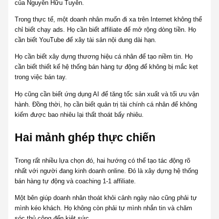
của Nguyễn Hữu Tuyên.
Trong thực tế, một doanh nhân muốn đi xa trên Internet không thể
chỉ biết chạy ads. Họ cần biết affiliate để mở rộng dòng tiền. Họ
cần biết YouTube để xây tài sản nội dung dài hạn.
Họ cần biết xây dựng thương hiệu cá nhân để tạo niềm tin. Họ
cần biết thiết kế hệ thống bán hàng tự động để không bị mắc kẹt
trong việc bán tay.
Họ cũng cần biết ứng dụng AI để tăng tốc sản xuất và tối ưu vận
hành. Đồng thời, họ cần biết quản trị tài chính cá nhân để không
kiếm được bao nhiêu lại thất thoát bấy nhiêu.
Hai mảnh ghép thực chiến
Trong rất nhiều lựa chọn đó, hai hướng có thể tạo tác động rõ
nhất với người đang kinh doanh online. Đó là xây dựng hệ thống
bán hàng tự động và coaching 1-1 affiliate.
Một bên giúp doanh nhân thoát khỏi cảnh ngày nào cũng phải tự
mình kéo khách. Họ không còn phải tự mình nhắn tin và chăm
sóc thủ công đến kiệt sức.