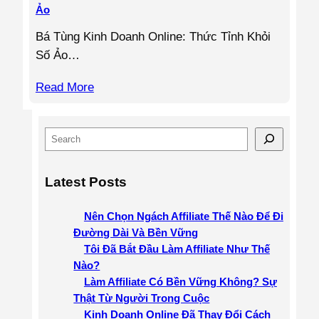
Ảo
Bá Tùng Kinh Doanh Online: Thức Tỉnh Khỏi
Số Ảo…
Read More
S
e
a
Latest Posts
r
c
Nên Chọn Ngách Affiliate Thế Nào Để Đi
h
Đường Dài Và Bền Vững
Tôi Đã Bắt Đầu Làm Affiliate Như Thế
Nào?
Làm Affiliate Có Bền Vững Không? Sự
Thật Từ Người Trong Cuộc
Kinh Doanh Online Đã Thay Đổi Cách