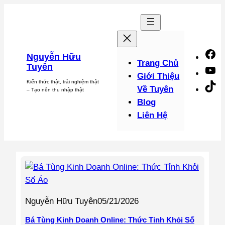
Chuyển
đến
phần
nội
F
Nguyễn Hữu
dung
Trang Chủ
Tuyên
Y
Giới Thiệu
Kiến thức thật, trải nghiệm thật
Ti
Về Tuyên
– Tạo nên thu nhập thật
Blog
Liên Hệ
Nguyễn Hữu Tuyên
05/21/2026
Bá Tùng Kinh Doanh Online: Thức Tỉnh Khỏi Số