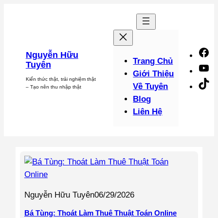
Chuyển
đến
phần
nội
F
Nguyễn Hữu
dung
Trang Chủ
Tuyên
Y
Giới Thiệu
Kiến thức thật, trải nghiệm thật
Ti
Về Tuyên
– Tạo nên thu nhập thật
Blog
Liên Hệ
Nguyễn Hữu Tuyên
06/29/2026
Bá Tùng: Thoát Làm Thuê Thuật Toán Online