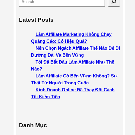
S
e
a
Latest Posts
r
c
Làm Affiliate Marketing Không Chạy
h
Quảng Cáo: Có Hiệu Quả?
Nên Chọn Ngách Affiliate Thế Nào Để Đi
Đường Dài Và Bền Vững
Tôi Đã Bắt Đầu Làm Affiliate Như Thế
Nào?
Làm Affiliate Có Bền Vững Không? Sự
Thật Từ Người Trong Cuộc
Kinh Doanh Online Đã Thay Đổi Cách
Tôi Kiếm Tiền
Danh Mục