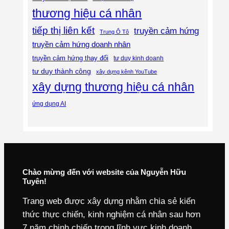
thương hiệu cá nhân
tiếp thị liên kết
truyền cảm hứng
Trung Ô Tô
truyền cảm hứng doanh nhân
truyền cảm hứng thay đổi
tư duy kinh doanh
tư duy thành công
xây dựng kênh YouTube
xây dựng thương hiệu cá nhân
ứng dụng AI
Chào mừng đến với website của Nguyễn Hữu
Tuyên!
Trang web được xây dựng nhằm chia sẻ kiến
thức thực chiến, kinh nghiệm cá nhân sau hơn
7 năm chinh chiến trong lĩnh vực kinh doanh