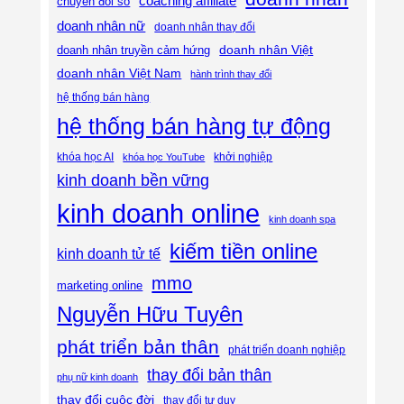
coaching affiliate
chuyển đổi số
doanh nhân nữ
doanh nhân thay đổi
doanh nhân Việt
doanh nhân truyền cảm hứng
doanh nhân Việt Nam
hành trình thay đổi
hệ thống bán hàng
hệ thống bán hàng tự động
khóa học AI
khóa học YouTube
khởi nghiệp
kinh doanh bền vững
kinh doanh online
kinh doanh spa
kiếm tiền online
kinh doanh tử tế
mmo
marketing online
Nguyễn Hữu Tuyên
phát triển bản thân
phát triển doanh nghiệp
thay đổi bản thân
phụ nữ kinh doanh
thay đổi cuộc đời
thay đổi tư duy