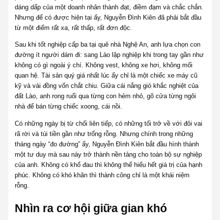
dáng dấp của một doanh nhân thành đạt, điềm đạm và chắc chắn.
Nhưng để có được hiện tại ấy, Nguyễn Đình Kiên đã phải bắt đầu
từ một điểm rất xa, rất thấp, rất đơn độc.
Sau khi tốt nghiệp cấp ba tại quê nhà Nghệ An, anh lựa chọn con
đường ít người dám đi: sang Lào lập nghiệp khi trong tay gần như
không có gì ngoài ý chí. Không vest, không xe hơi, không mối
quan hệ. Tài sản quý giá nhất lúc ấy chỉ là một chiếc xe máy cũ
kỹ và vài đồng vốn chắt chiu. Giữa cái nắng gió khắc nghiệt của
đất Lào, anh rong ruổi qua từng con hẻm nhỏ, gõ cửa từng ngôi
nhà để bán từng chiếc xoong, cái nồi.
Có những ngày bị từ chối liên tiếp, có những tối trở về với đôi vai
rã rời và túi tiền gần như trống rỗng. Nhưng chính trong những
tháng ngày “đo đường” ấy, Nguyễn Đình Kiên bắt đầu hình thành
một tư duy mà sau này trở thành nền tảng cho toàn bộ sự nghiệp
của anh. Không có khổ đau thì không thể hiểu hết giá trị của hạnh
phúc. Không có khó khăn thì thành công chỉ là một khái niệm
rỗng.
Nhìn ra cơ hội giữa gian khó