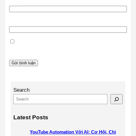
Email
*
Trang web
Lưu tên của tôi, email, và trang web trong trình
duyệt này cho lần bình luận kế tiếp của tôi.
Search
Latest Posts
YouTube Automation Với AI: Cơ Hội, Chi