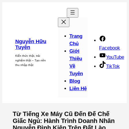
Chuyển
đến
phần
nội
dung
Trang
Nguyễn Hữu
Chủ
Tuyên
Facebook
Giới
Kiến thức thật, trải
YouTube
Thiệu
nghiệm thật – Tạo nên
thu nhập thật
Về
TikTok
Tuyên
Blog
Liên Hệ
Từ Tiếng Xe Máy Cũ Đến Đế Chế
Giấc Ngủ: Hành Trình Doanh Nhân
Nguyễn Đình Kiên Trên Đất Lào