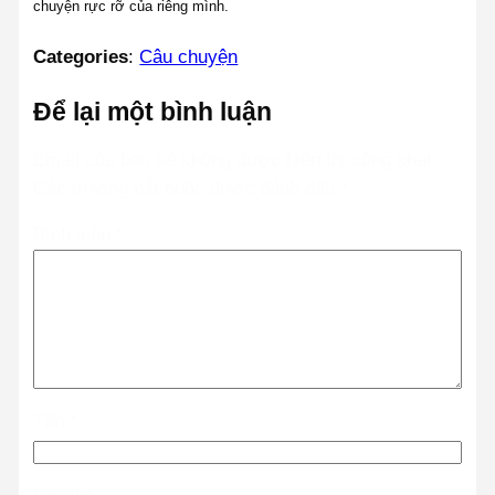
chuyện rực rỡ của riêng mình.
Categories
:
Câu chuyện
Để lại một bình luận
Email của bạn sẽ không được hiển thị công khai.
Các trường bắt buộc được đánh dấu
*
Bình luận
*
Tên
*