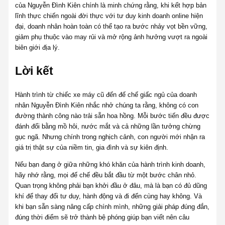
của Nguyễn Đình Kiên chính là minh chứng rằng, khi kết hợp bản
lĩnh thực chiến ngoài đời thực với tư duy kinh doanh online hiện
đại, doanh nhân hoàn toàn có thể tạo ra bước nhảy vọt bền vững,
giảm phụ thuộc vào may rủi và mở rộng ảnh hưởng vượt ra ngoài
biên giới địa lý.
Lời kết
Hành trình từ chiếc xe máy cũ đến đế chế giấc ngủ của doanh
nhân Nguyễn Đình Kiên nhắc nhở chúng ta rằng, không có con
đường thành công nào trải sẵn hoa hồng. Mỗi bước tiến đều được
đánh đổi bằng mồ hôi, nước mắt và cả những lần tưởng chừng
gục ngã. Nhưng chính trong nghịch cảnh, con người mới nhận ra
giá trị thật sự của niềm tin, gia đình và sự kiên định.
Nếu bạn đang ở giữa những khó khăn của hành trình kinh doanh,
hãy nhớ rằng, mọi đế chế đều bắt đầu từ một bước chân nhỏ.
Quan trọng không phải bạn khởi đầu ở đâu, mà là bạn có đủ dũng
khí để thay đổi tư duy, hành động và đi đến cùng hay không. Và
khi bạn sẵn sàng nâng cấp chính mình, những giải pháp đúng đắn,
đúng thời điểm sẽ trở thành bệ phóng giúp bạn viết nên câu