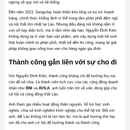
ngừng về quy mô và hệ thống.
Đến năm 2023, Sengvilay hoàn thiện kho tổng và trụ sở hoành
tráng, chính thức khẳng định vị thế trung tâm phân phối đệm ngủ
và nội thất lớn nhất tại Lào. Nhưng điều đáng nói không nằm ở
con số hay diện tích, mà ở tầm nhìn dài hạn. Nguyễn Đình Kiên
không dừng lại ở việc bán sản phẩm, anh xây dựng một hệ sinh
thái hoàn chỉnh từ phân phối, thiết kế đến thi công, mang lại giải
pháp không gian sống trọn vẹn cho hàng ngàn gia đình.
Thành công gắn liền với sự cho đi
Với Nguyễn Đình Kiên, thành công không chỉ để hưởng thụ mà
còn để sẻ chia. Là thành viên tích cực của các cộng đồng doanh
nhân như
BNI
và
AVILA
, anh luôn trăn trở về việc đóng góp cho
xã hội và cộng đồng Việt Lào.
Anh tham gia nhiều hoạt động thiện nguyện, hỗ trợ học sinh
nghèo, chia sẻ kinh nghiệm khởi nghiệp cho thế hệ trẻ. Đối với
anh, đất Lào không chỉ là nơi làm ăn, mà là quê hương thứ hai,
nơi đã cho anh cơ hội để trưởng thành và thành công.