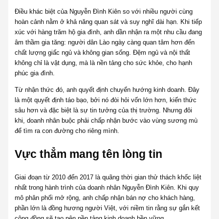
Điều khác biệt của Nguyễn Đình Kiên so với nhiều người cùng
hoàn cảnh nằm ở khả năng quan sát và suy nghĩ dài hạn. Khi tiếp
xúc với hàng trăm hộ gia đình, anh dần nhận ra một nhu cầu đang
âm thầm gia tăng: người dân Lào ngày càng quan tâm hơn đến
chất lượng giấc ngủ và không gian sống. Đệm ngủ và nội thất
không chỉ là vật dụng, mà là nền tảng cho sức khỏe, cho hạnh
phúc gia đình.
Từ nhận thức đó, anh quyết định chuyển hướng kinh doanh. Đây
là một quyết định táo bạo, bởi nó đòi hỏi vốn lớn hơn, kiến thức
sâu hơn và đặc biệt là sự tin tưởng của thị trường. Nhưng đôi
khi, doanh nhân buộc phải chấp nhận bước vào vùng sương mù
để tìm ra con đường cho riêng mình.
Vực thẳm mang tên lòng tin
Giai đoạn từ 2010 đến 2017 là quãng thời gian thử thách khốc liệt
nhất trong hành trình của doanh nhân Nguyễn Đình Kiên. Khi quy
mô phân phối mở rộng, anh chấp nhận bán nợ cho khách hàng,
phần lớn là đồng hương người Việt, với niềm tin rằng sự gắn kết
cộng đồng sẽ tạo nên nền tảng kinh doanh bền vững.