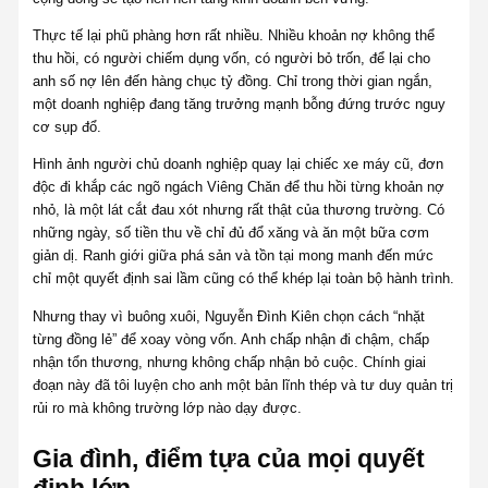
Thực tế lại phũ phàng hơn rất nhiều. Nhiều khoản nợ không thể
thu hồi, có người chiếm dụng vốn, có người bỏ trốn, để lại cho
anh số nợ lên đến hàng chục tỷ đồng. Chỉ trong thời gian ngắn,
một doanh nghiệp đang tăng trưởng mạnh bỗng đứng trước nguy
cơ sụp đổ.
Hình ảnh người chủ doanh nghiệp quay lại chiếc xe máy cũ, đơn
độc đi khắp các ngõ ngách Viêng Chăn để thu hồi từng khoản nợ
nhỏ, là một lát cắt đau xót nhưng rất thật của thương trường. Có
những ngày, số tiền thu về chỉ đủ đổ xăng và ăn một bữa cơm
giản dị. Ranh giới giữa phá sản và tồn tại mong manh đến mức
chỉ một quyết định sai lầm cũng có thể khép lại toàn bộ hành trình.
Nhưng thay vì buông xuôi, Nguyễn Đình Kiên chọn cách “nhặt
từng đồng lẻ” để xoay vòng vốn. Anh chấp nhận đi chậm, chấp
nhận tổn thương, nhưng không chấp nhận bỏ cuộc. Chính giai
đoạn này đã tôi luyện cho anh một bản lĩnh thép và tư duy quản trị
rủi ro mà không trường lớp nào dạy được.
Gia đình, điểm tựa của mọi quyết
định lớn