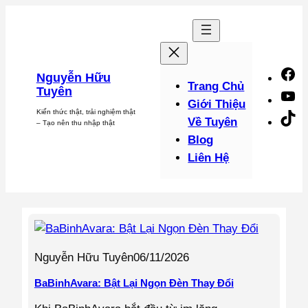
Chuyển
đến
phần
nội
F
Nguyễn Hữu
dung
Trang Chủ
Tuyên
Y
Giới Thiệu
Kiến thức thật, trải nghiệm thật
Ti
Về Tuyên
– Tạo nên thu nhập thật
Blog
Liên Hệ
Nguyễn Hữu Tuyên
06/11/2026
BaBinhAvara: Bật Lại Ngọn Đèn Thay Đổi