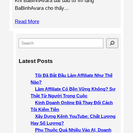
Khi BaBinhAvara bắt đầu từ im lặng
BaBinhAvara cho thấy…
Read More
S
e
a
Latest Posts
r
c
Tôi Đã Bắt Đầu Làm Affiliate Như Thế
h
Nào?
Làm Affiliate Có Bền Vững Không? Sự
Thật Từ Người Trong Cuộc
Kinh Doanh Online Đã Thay Đổi Cách
Tôi Kiếm Tiền
Xây Dựng Kênh YouTube: Chất Lượng
Hay Số Lượng?
Phụ Thuộc Quá Nhiều Vào AI, Doanh