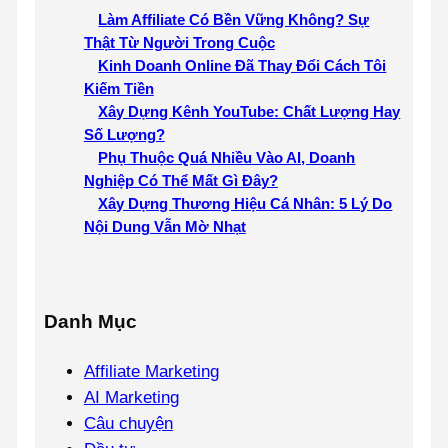
Làm Affiliate Có Bền Vững Không? Sự
Thật Từ Người Trong Cuộc
Kinh Doanh Online Đã Thay Đổi Cách Tôi
Kiếm Tiền
Xây Dựng Kênh YouTube: Chất Lượng Hay
Số Lượng?
Phụ Thuộc Quá Nhiều Vào AI, Doanh
Nghiệp Có Thể Mất Gì Đây?
Xây Dựng Thương Hiệu Cá Nhân: 5 Lý Do
Nội Dung Vẫn Mờ Nhạt
Danh Mục
Affiliate Marketing
AI Marketing
Câu chuyện