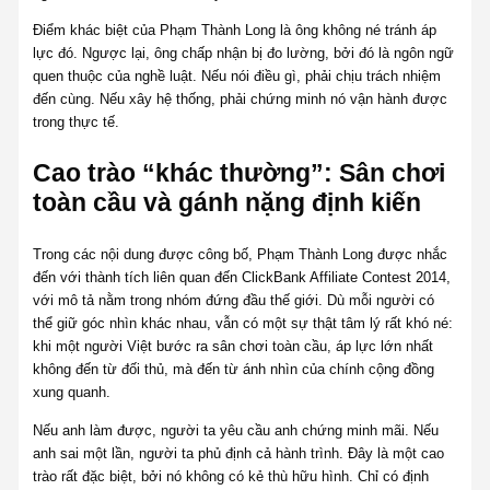
Điểm khác biệt của Phạm Thành Long là ông không né tránh áp
lực đó. Ngược lại, ông chấp nhận bị đo lường, bởi đó là ngôn ngữ
quen thuộc của nghề luật. Nếu nói điều gì, phải chịu trách nhiệm
đến cùng. Nếu xây hệ thống, phải chứng minh nó vận hành được
trong thực tế.
Cao trào “khác thường”: Sân chơi
toàn cầu và gánh nặng định kiến
Trong các nội dung được công bố, Phạm Thành Long được nhắc
đến với thành tích liên quan đến ClickBank Affiliate Contest 2014,
với mô tả nằm trong nhóm đứng đầu thế giới. Dù mỗi người có
thể giữ góc nhìn khác nhau, vẫn có một sự thật tâm lý rất khó né:
khi một người Việt bước ra sân chơi toàn cầu, áp lực lớn nhất
không đến từ đối thủ, mà đến từ ánh nhìn của chính cộng đồng
xung quanh.
Nếu anh làm được, người ta yêu cầu anh chứng minh mãi. Nếu
anh sai một lần, người ta phủ định cả hành trình. Đây là một cao
trào rất đặc biệt, bởi nó không có kẻ thù hữu hình. Chỉ có định