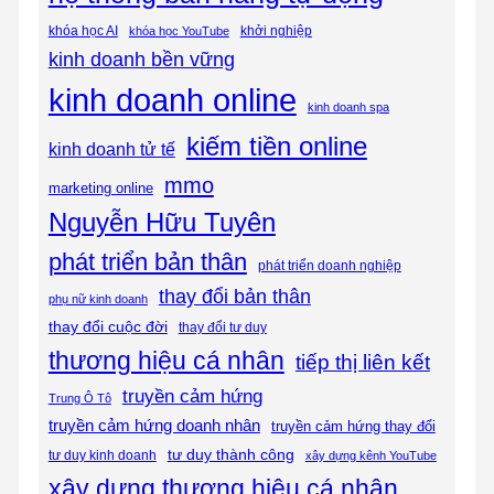
khóa học AI
khóa học YouTube
khởi nghiệp
kinh doanh bền vững
kinh doanh online
kinh doanh spa
kiếm tiền online
kinh doanh tử tế
mmo
marketing online
Nguyễn Hữu Tuyên
phát triển bản thân
phát triển doanh nghiệp
thay đổi bản thân
phụ nữ kinh doanh
thay đổi cuộc đời
thay đổi tư duy
thương hiệu cá nhân
tiếp thị liên kết
truyền cảm hứng
Trung Ô Tô
truyền cảm hứng doanh nhân
truyền cảm hứng thay đổi
tư duy thành công
tư duy kinh doanh
xây dựng kênh YouTube
xây dựng thương hiệu cá nhân