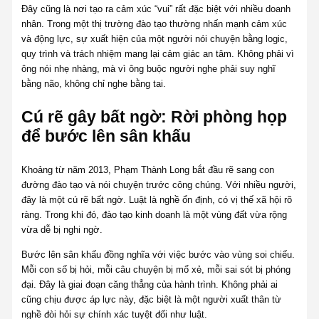
Đây cũng là nơi tạo ra cảm xúc “vui” rất đặc biệt với nhiều doanh
nhân. Trong một thị trường đào tạo thường nhấn mạnh cảm xúc
và động lực, sự xuất hiện của một người nói chuyện bằng logic,
quy trình và trách nhiệm mang lại cảm giác an tâm. Không phải vì
ông nói nhẹ nhàng, mà vì ông buộc người nghe phải suy nghĩ
bằng não, không chỉ nghe bằng tai.
Cú rẽ gây bất ngờ: Rời phòng họp
để bước lên sân khấu
Khoảng từ năm 2013, Phạm Thành Long bắt đầu rẽ sang con
đường đào tạo và nói chuyện trước công chúng. Với nhiều người,
đây là một cú rẽ bất ngờ. Luật là nghề ổn định, có vị thế xã hội rõ
ràng. Trong khi đó, đào tạo kinh doanh là một vùng đất vừa rộng
vừa dễ bị nghi ngờ.
Bước lên sân khấu đồng nghĩa với việc bước vào vùng soi chiếu.
Mỗi con số bị hỏi, mỗi câu chuyện bị mổ xẻ, mỗi sai sót bị phóng
đại. Đây là giai đoạn căng thẳng của hành trình. Không phải ai
cũng chịu được áp lực này, đặc biệt là một người xuất thân từ
nghề đòi hỏi sự chính xác tuyệt đối như luật.