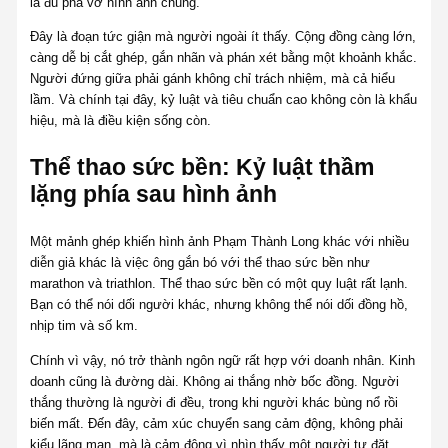
là đủ phá vỡ hình ảnh chung.
Đây là đoạn tức giận mà người ngoài ít thấy. Cộng đồng càng lớn,
càng dễ bị cắt ghép, gắn nhãn và phán xét bằng một khoảnh khắc.
Người đứng giữa phải gánh không chỉ trách nhiệm, mà cả hiểu
lầm. Và chính tại đây, kỷ luật và tiêu chuẩn cao không còn là khẩu
hiệu, mà là điều kiện sống còn.
Thể thao sức bền: Kỷ luật thầm
lặng phía sau hình ảnh
Một mảnh ghép khiến hình ảnh Phạm Thành Long khác với nhiều
diễn giả khác là việc ông gắn bó với thể thao sức bền như
marathon và triathlon. Thể thao sức bền có một quy luật rất lạnh.
Bạn có thể nói dối người khác, nhưng không thể nói dối đồng hồ,
nhịp tim và số km.
Chính vì vậy, nó trở thành ngôn ngữ rất hợp với doanh nhân. Kinh
doanh cũng là đường dài. Không ai thắng nhờ bốc đồng. Người
thắng thường là người đi đều, trong khi người khác bùng nổ rồi
biến mất. Đến đây, cảm xúc chuyển sang cảm động, không phải
kiểu lãng mạn, mà là cảm động vì nhìn thấy một người tự đặt