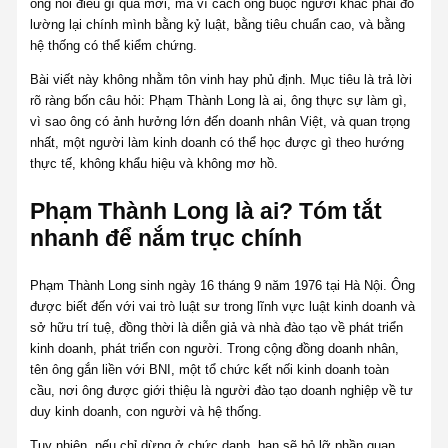
ông nói điều gì quá mới, mà vì cách ông buộc người khác phải đo
lường lại chính mình bằng kỷ luật, bằng tiêu chuẩn cao, và bằng
hệ thống có thể kiểm chứng.
Bài viết này không nhằm tôn vinh hay phủ định. Mục tiêu là trả lời
rõ ràng bốn câu hỏi: Phạm Thành Long là ai, ông thực sự làm gì,
vì sao ông có ảnh hưởng lớn đến doanh nhân Việt, và quan trọng
nhất, một người làm kinh doanh có thể học được gì theo hướng
thực tế, không khẩu hiệu và không mơ hồ.
Phạm Thành Long là ai? Tóm tắt
nhanh để nắm trục chính
Phạm Thành Long sinh ngày 16 tháng 9 năm 1976 tại Hà Nội. Ông
được biết đến với vai trò luật sư trong lĩnh vực luật kinh doanh và
sở hữu trí tuệ, đồng thời là diễn giả và nhà đào tạo về phát triển
kinh doanh, phát triển con người. Trong cộng đồng doanh nhân,
tên ông gắn liền với BNI, một tổ chức kết nối kinh doanh toàn
cầu, nơi ông được giới thiệu là người đào tạo doanh nghiệp về tư
duy kinh doanh, con người và hệ thống.
Tuy nhiên, nếu chỉ dừng ở chức danh, bạn sẽ bỏ lỡ phần quan