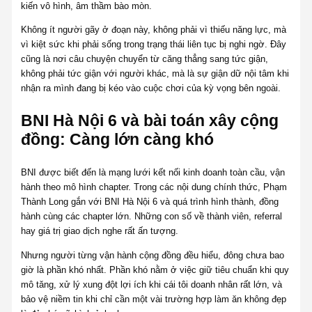
kiến vô hình, âm thầm bào mòn.
Không ít người gãy ở đoạn này, không phải vì thiếu năng lực, mà
vì kiệt sức khi phải sống trong trạng thái liên tục bị nghi ngờ. Đây
cũng là nơi câu chuyện chuyển từ căng thẳng sang tức giận,
không phải tức giận với người khác, mà là sự giận dữ nội tâm khi
nhận ra mình đang bị kéo vào cuộc chơi của kỳ vọng bên ngoài.
BNI Hà Nội 6 và bài toán xây cộng
đồng: Càng lớn càng khó
BNI được biết đến là mạng lưới kết nối kinh doanh toàn cầu, vận
hành theo mô hình chapter. Trong các nội dung chính thức, Phạm
Thành Long gắn với BNI Hà Nội 6 và quá trình hình thành, đồng
hành cùng các chapter lớn. Những con số về thành viên, referral
hay giá trị giao dịch nghe rất ấn tượng.
Nhưng người từng vận hành cộng đồng đều hiểu, đông chưa bao
giờ là phần khó nhất. Phần khó nằm ở việc giữ tiêu chuẩn khi quy
mô tăng, xử lý xung đột lợi ích khi cái tôi doanh nhân rất lớn, và
bảo vệ niềm tin khi chỉ cần một vài trường hợp làm ăn không đẹp