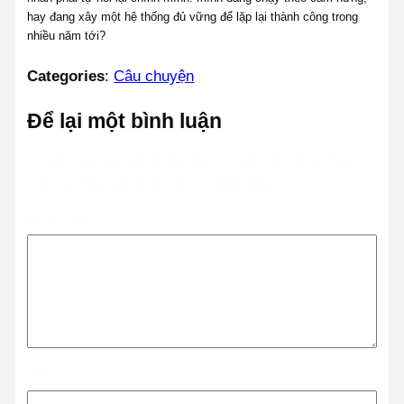
hay đang xây một hệ thống đủ vững để lặp lại thành công trong
nhiều năm tới?
Categories
:
Câu chuyện
Để lại một bình luận
Email của bạn sẽ không được hiển thị công khai.
Các trường bắt buộc được đánh dấu
*
Bình luận
*
Tên
*