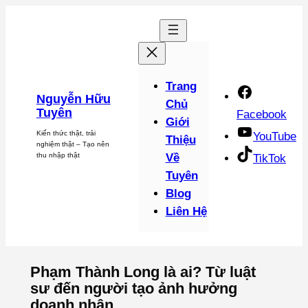
Chuyển
đến
phần
nội
dung
Trang
Nguyễn Hữu
Chủ
Tuyên
Facebook
Giới
Kiến thức thật, trải
YouTube
Thiệu
nghiệm thật – Tạo nên
thu nhập thật
Về
TikTok
Tuyên
Blog
Liên Hệ
Phạm Thành Long là ai? Từ luật
sư đến người tạo ảnh hưởng
doanh nhân