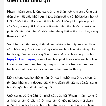
diện cho điều gì?
Phạm Thành Long không đại diện cho thành công nhanh. Ông đại
diện cho một điều khó hơn nhiều: thành công có thể lặp lại nhờ kỷ
luật và hệ thống. Bạn có thể thích hoặc không thích phong cách
của ông, nhưng rất khó phủ nhận một điều, ông buộc người khác
phải đối diện với câu hỏi khó: mình đang thiếu động lực, hay đang
thiếu kỷ luật?
Và chính tại điểm này, nhiều doanh nhân nhìn thấy sự giao thoa
với những người đi con đường kinh doanh online bền vững bằng
hệ thống, đào tạo và cộng đồng. Trong đó có những người như
Nguyễn Hữu Tuyên
, người lựa chọn phát triển kinh doanh online
không dựa trên chiêu trò hay may rủi, mà dựa trên cấu trúc vận
hành, kỷ luật cá nhân và khả năng nhân bản hệ thống.
Điểm chung của họ không nằm ở ngành nghề, mà ở lựa chọn rất
rõ ràng: không tìm đường tắt, không đánh đổi giá trị, và sẵn sàng
trả giá ngắn hạn để đi đường dài.
Cuối cùng, có lẽ giá trị lớn nhất của câu hỏi “Phạm Thành Long là
ai” không nằm ở câu trả lời, mà nằm ở việc nó buộc mỗi doanh
nhân phải tự hỏi lại chính mình: mình đang chạy theo cảm hứng,