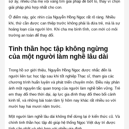
sợ ấy, nhiều cha mẹ vội vàng tìm giải pháp để bớt lo, thay vì chọn
giải pháp phù hợp nhất cho con.
Ở điểm này, góc nhìn của Nguyễn Hồng Ngọc rất rõ ràng. Nhiều
khi, thứ cần được can thiệp trước không phải là đứa trẻ, mà là sự
hoảng loạn của người lớn. Khi cha mẹ bình tĩnh, con mới có môi
trường an toàn để thay đổi.
Tinh thần học tập không ngừng
của một người làm nghề lâu dài
Trong hồ sơ giới thiệu, Nguyễn Hồng Ngọc được nhắc đến là
người liên tục học tập sau khi tốt nghiệp Thạc sĩ, tham gia các
chương trình huấn luyện và phát triển chuyên môn. Điều này phản
ánh một nguyên tắc quan trọng của người làm nghề bền vững. Trẻ
em thay đổi theo thời đại, áp lực gia đình thay đổi theo bối cảnh
kinh tế, và những bài toán tâm lý hôm nay khác rất nhiều so với
mười hay hai mươi năm trước.
Một người làm nghề lâu dài không thể dừng lại ở kiến thức cũ. Và
chính tinh thần học tập đó giúp hệ thống Ngọc Việt duy trì được
tính cập nhật và phù hợp với nhiều gia đình.