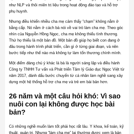
như NLP và thôi miên trị liệu trong hoạt động đào tạo và hỗ trợ
phụ huynh.
Nhưng điều khiến nhiều cha mẹ cảm thấy “chạm” không nằm ở
bằng cấp. Nó nằm ở cách bà nói về vai trò làm cha mẹ. Theo góc
nhìn của Nguyễn Hồng Ngọc, cha mẹ không thiếu tình thương.
Thứ họ thiếu là một bản đồ. Một bản đồ giúp họ biết con đang ở
đâu trong hành trình phát triển, cần gì ở từng giai đoạn, và nên
bước tiếp như thế nào mà không tự làm tổn thương chính mình.
Một điểm đáng chú ý khác là bà là người sáng lập và điều hành
Công ty TNHH Tư vấn và Phát triển Tâm lý Giáo dục Ngọc Việt từ
năm 2017, đánh dấu bước chuyển từ cá nhân làm nghề sang xây
dựng một hệ thống hỗ trợ cha mẹ và trẻ em bài bản hơn.
26 năm và một câu hỏi khó: Vì sao
nuôi con lại không được học bài
bản?
Có những nghề muốn làm tốt phải học rất lâu. Y khoa, kế toán, kỹ
thuật, quản trị. Nhưng “làm cha mẹ” lại thường được xem là bản