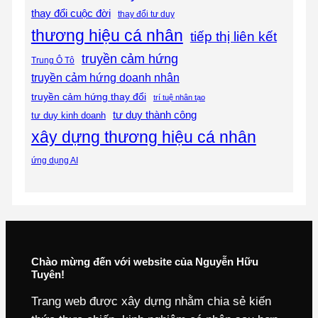
thay đổi cuộc đời
thay đổi tư duy
thương hiệu cá nhân
tiếp thị liên kết
truyền cảm hứng
Trung Ô Tô
truyền cảm hứng doanh nhân
truyền cảm hứng thay đổi
trí tuệ nhân tạo
tư duy thành công
tư duy kinh doanh
xây dựng thương hiệu cá nhân
ứng dụng AI
Chào mừng đến với website của Nguyễn Hữu
Tuyên!
Trang web được xây dựng nhằm chia sẻ kiến