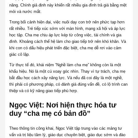
năng. Chính giả định này khiến rất nhiều gia đình trả giá bằng mệt
mỏi và nước mắt.
Trong bối cảnh hiện đại, việc nuôi dạy con trở nên phức tạp hơn
rất nhiều. Trẻ tiếp xúc sớm với màn hình, mạng xã hội và áp lực
học tập. Cha mẹ chịu áp lực kép từ công việc, tài chính và gia
đình. Khoảng cách thế hệ làm cho giao tiếp trở nên khó khăn. Và
khi con có dấu hiệu phát triển đặc biệt, cha mẹ dễ rơi vào cảm
giác cô lập.
Từ thực tế đó, khái niệm “Nghề làm cha mẹ” không còn là một
khẩu hiệu. Nó là một cú xoay góc nhìn. Thay vì tự trách, cha mẹ
bắt đầu học cách xây năng lực. Và nếu đã coi đây là một nghề,
thì phải có phương pháp, có đánh giá đúng vấn đề, có lộ trình can
thiệp và có kỹ năng giao tiếp phù hợp.
Ngọc Việt: Nơi hiện thực hóa tư
duy “cha mẹ có bản đồ”
Theo thông tin công khai, Ngọc Việt tập trung vào các mảng tư
vấn và trị liệu tâm lý, giáo dục chuyên biệt, giáo dục sớm và đào