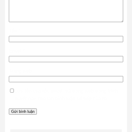
Tên
*
Email
*
Trang web
Lưu tên của tôi, email, và trang web trong trình
duyệt này cho lần bình luận kế tiếp của tôi.