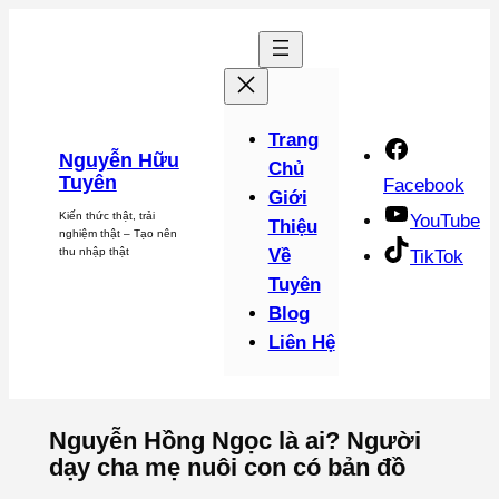
Chuyển
đến
phần
nội
dung
Trang
Nguyễn Hữu
Chủ
Tuyên
Facebook
Giới
Kiến thức thật, trải
YouTube
Thiệu
nghiệm thật – Tạo nên
thu nhập thật
Về
TikTok
Tuyên
Blog
Liên Hệ
Nguyễn Hồng Ngọc là ai? Người
dạy cha mẹ nuôi con có bản đồ