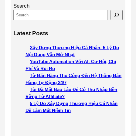
Search
Latest Posts
Xây Dựng Thương Hiệu Cá Nhân: 5 Lý Do
Nội Dung Vẫn Mờ Nhạt
YouTube Automation Với AI: Cơ Hội, Chi
Phí Và Rủi Ro
Từ Bán Hàng Thủ Công Đến Hệ Thống Bán
Hàng Tự Động 24/7
Tôi Đã Mất Bao Lâu Để Có Thu Nhập Bền
Vững Từ Affiliate?
5 Lý Do Xây Dựng Thương Hiệu Cá Nhân
Dễ Làm Mất Niềm Tin