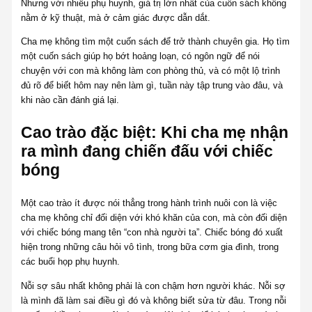
Nhưng với nhiều phụ huynh, giá trị lớn nhất của cuốn sách không
nằm ở kỹ thuật, mà ở cảm giác được dẫn dắt.
Cha mẹ không tìm một cuốn sách để trở thành chuyên gia. Họ tìm
một cuốn sách giúp họ bớt hoảng loạn, có ngôn ngữ để nói
chuyện với con mà không làm con phòng thủ, và có một lộ trình
đủ rõ để biết hôm nay nên làm gì, tuần này tập trung vào đâu, và
khi nào cần đánh giá lại.
Cao trào đặc biệt: Khi cha mẹ nhận
ra mình đang chiến đấu với chiếc
bóng
Một cao trào ít được nói thẳng trong hành trình nuôi con là việc
cha mẹ không chỉ đối diện với khó khăn của con, mà còn đối diện
với chiếc bóng mang tên “con nhà người ta”. Chiếc bóng đó xuất
hiện trong những câu hỏi vô tình, trong bữa cơm gia đình, trong
các buổi họp phụ huynh.
Nỗi sợ sâu nhất không phải là con chậm hơn người khác. Nỗi sợ
là mình đã làm sai điều gì đó và không biết sửa từ đâu. Trong nỗi