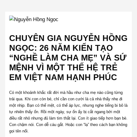
CHUYÊN GIA NGUYỄN HỒNG
NGỌC: 26 NĂM KIẾN TẠO
“NGHỀ LÀM CHA MẸ” VÀ SỨ
MỆNH VÌ MỘT THẾ HỆ TRẺ
EM VIỆT NAM HẠNH PHÚC
Có một khoảnh khắc rất đời mà hầu như cha mẹ nào cũng từng
trải qua. Khi con còn bé, chỉ cần con cười là cả nhà thấy nhẹ đi
một nhịp. Bạn có thể mệt, có thể áp lực, nhưng nghe tiếng bi bô là
tự nhiên thấy ổn. Rồi một ngày, sự ổn ấy bị cắt ngang bởi một
điều rất nhỏ nhưng đủ làm tim thắt lại. Con ít giao tiếp hơn bạn bè.
Con chậm nói. Con dễ cáu gắt. Hoặc con “lạ” theo cách bạn không
gọi tên nổi.