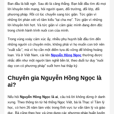
Ban đầu là bất ngờ. Sau đó là căng thẳng. Bạn bắt đầu tìm đủ mọi
lời khuyên trên mạng, hỏi người quen, đổi trường, đổi lớp, đổi
phương pháp. Rồi có lúc chuyển sang tức giận. Tức giận vì
những lời phán xét vô tâm kiểu “tại cha mẹ”. Tức giận vì những
lời khuyên hời hợt. Và tức giận vì cảm giác mình đang đơn độc
trong chính hành trình nuôi con của mình.
Trong vùng xoáy cảm xúc ấy, nhiều phụ huynh bắt đầu tìm đến
những người có chuyên môn, không phải vì họ muốn con trở nên
“xuất sắc”, mà vì họ cần một điểm tựa đủ vững để không hoảng
loạn. Và ở Việt Nam, cái tên
Nguyễn Hồng Ngọc
thường được
nhắc đến như một người làm nghề bền bỉ, theo đuổi tư duy “nuôi
dạy con có phương pháp” suốt hơn hai thập kỷ.
Chuyên gia Nguyễn Hồng Ngọc là
ai?
Nếu hỏi
Nguyễn Hồng Ngọc là ai
, câu trả lời không dừng ở danh
xưng. Theo thông tin từ hệ thống Ngọc Việt, bà là Thạc sĩ Tâm lý
học, có hơn 26 năm làm việc trong lĩnh vực tư vấn tâm lý và giáo
dục. Bà cũng theo học và ứng dụng các phương pháp huấn luyện