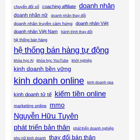
doanh nhân
coaching affiliate
chuyển đổi số
doanh nhân nữ
doanh nhân thay đổi
doanh nhân Việt
doanh nhân truyền cảm hứng
doanh nhân Việt Nam
hành trình thay đổi
hệ thống bán hàng
hệ thống bán hàng tự động
khóa học AI
khóa học YouTube
khởi nghiệp
kinh doanh bền vững
kinh doanh online
kinh doanh spa
kiếm tiền online
kinh doanh tử tế
mmo
marketing online
Nguyễn Hữu Tuyên
phát triển bản thân
phát triển doanh nghiệp
thay đổi bản thân
phụ nữ kinh doanh