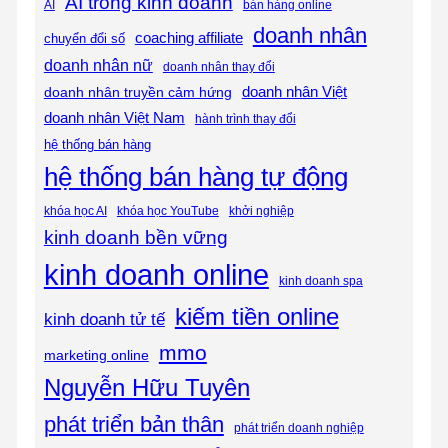
AI trong kinh doanh
AI
bán hàng online
doanh nhân
coaching affiliate
chuyển đổi số
doanh nhân nữ
doanh nhân thay đổi
doanh nhân Việt
doanh nhân truyền cảm hứng
doanh nhân Việt Nam
hành trình thay đổi
hệ thống bán hàng
hệ thống bán hàng tự động
khóa học AI
khóa học YouTube
khởi nghiệp
kinh doanh bền vững
kinh doanh online
kinh doanh spa
kiếm tiền online
kinh doanh tử tế
mmo
marketing online
Nguyễn Hữu Tuyên
phát triển bản thân
phát triển doanh nghiệp