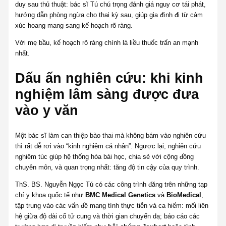
duy sau thủ thuật: bác sĩ Tú chú trọng đánh giá nguy cơ tái phát,
hướng dẫn phòng ngừa cho thai kỳ sau, giúp gia đình đi từ cảm
xúc hoang mang sang kế hoạch rõ ràng.
Với mẹ bầu, kế hoạch rõ ràng chính là liều thuốc trấn an mạnh
nhất.
Dấu ấn nghiên cứu: khi kinh
nghiệm lâm sàng được đưa
vào y văn
Một bác sĩ làm can thiệp bào thai mà không bám vào nghiên cứu
thì rất dễ rơi vào “kinh nghiệm cá nhân”. Ngược lại, nghiên cứu
nghiêm túc giúp hệ thống hóa bài học, chia sẻ với cộng đồng
chuyên môn, và quan trọng nhất: tăng độ tin cậy của quy trình.
ThS. BS. Nguyễn Ngọc Tú có các công trình đăng trên những tạp
chí y khoa quốc tế như
BMC Medical Genetics
và
BioMedical
,
tập trung vào các vấn đề mang tính thực tiễn và ca hiếm: mối liên
hệ giữa độ dài cổ tử cung và thời gian chuyển dạ; báo cáo các