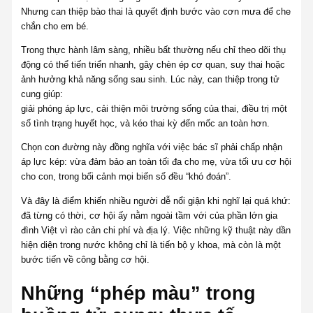
Nhưng can thiệp bào thai là quyết định bước vào cơn mưa để che
chắn cho em bé.
Trong thực hành lâm sàng, nhiều bất thường nếu chỉ theo dõi thụ
động có thể tiến triển nhanh, gây chèn ép cơ quan, suy thai hoặc
ảnh hưởng khả năng sống sau sinh. Lúc này, can thiệp trong tử
cung giúp:
giải phóng áp lực, cải thiện môi trường sống của thai, điều trị một
số tình trạng huyết học, và kéo thai kỳ đến mốc an toàn hơn.
Chọn con đường này đồng nghĩa với việc bác sĩ phải chấp nhận
áp lực kép: vừa đảm bảo an toàn tối đa cho mẹ, vừa tối ưu cơ hội
cho con, trong bối cảnh mọi biến số đều “khó đoán”.
Và đây là điểm khiến nhiều người dễ nổi giận khi nghĩ lại quá khứ:
đã từng có thời, cơ hội ấy nằm ngoài tầm với của phần lớn gia
đình Việt vì rào cản chi phí và địa lý. Việc những kỹ thuật này dần
hiện diện trong nước không chỉ là tiến bộ y khoa, mà còn là một
bước tiến về công bằng cơ hội.
Những “phép màu” trong