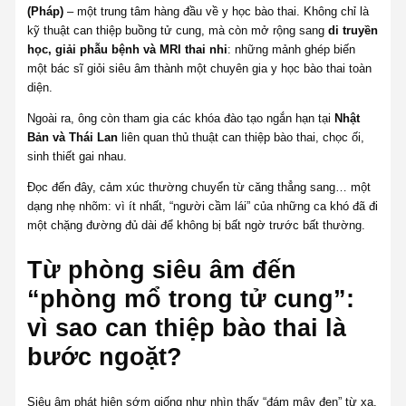
(Pháp)
– một trung tâm hàng đầu về y học bào thai. Không chỉ là
kỹ thuật can thiệp buồng tử cung, mà còn mở rộng sang
di truyền
học, giải phẫu bệnh và MRI thai nhi
: những mảnh ghép biến
một bác sĩ giỏi siêu âm thành một chuyên gia y học bào thai toàn
diện.
Ngoài ra, ông còn tham gia các khóa đào tạo ngắn hạn tại
Nhật
Bản và Thái Lan
liên quan thủ thuật can thiệp bào thai, chọc ối,
sinh thiết gai nhau.
Đọc đến đây, cảm xúc thường chuyển từ căng thẳng sang… một
dạng nhẹ nhõm: vì ít nhất, “người cầm lái” của những ca khó đã đi
một chặng đường đủ dài để không bị bất ngờ trước bất thường.
Từ phòng siêu âm đến
“phòng mổ trong tử cung”:
vì sao can thiệp bào thai là
bước ngoặt?
Siêu âm phát hiện sớm giống như nhìn thấy “đám mây đen” từ xa.