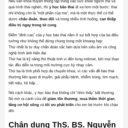
Nếu sản khoa truyền thống tập trung vào sức khỏe người mẹ và
quá trình thai nghén, thì
y học bào thai
đi xa hơn một bước: thai
nhi không còn là “một phần của mẹ”, mà là một thực thể có thể
được
chẩn đoán
,
theo dõi
và trong nhiều tình huống,
can thiệp
điều trị ngay trong tử cung
.
Điểm “đỉnh cao” của y học bào thai nằm ở sự kết hợp của ba điều
tưởng như không thể đứng chung trong một khoang hẹp:
Thứ nhất là tư duy chẩn đoán sắc bén dựa trên siêu âm và công
nghệ hình ảnh hiện đại.
Thứ hai là kỹ năng thủ thuật tinh vi đến từng milimet, bởi mọi thao
tác đều diễn ra trong môi trường cực kỳ nhạy cảm.
Thứ ba là tính phối hợp đa chuyên khoa, vì các vấn đề bào thai
thường liên quan di truyền, giải phẫu bệnh, nhiễm trùng, tim mạch,
tiết niệu, hô hấp…
Nói cách khác, y học bào thai không chỉ “nhìn thấy” bất thường.
Nó mở ra cánh cửa để
giảm tổn thương
,
mua thêm thời gian
,
tăng cơ hội sống
và
tối ưu phát triển
cho em bé trước khi chào
đời.
Chân dung ThS. BS. Nguyễn