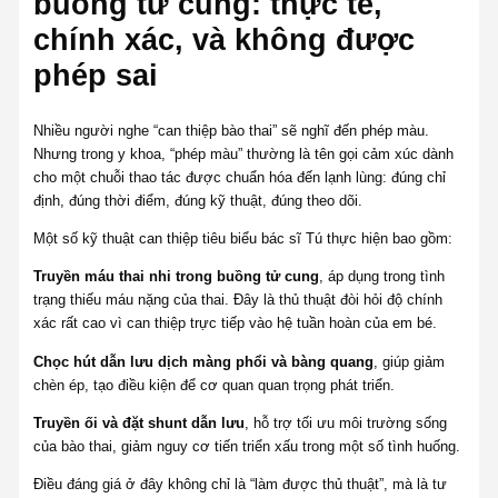
buồng tử cung: thực tế,
chính xác, và không được
phép sai
Nhiều người nghe “can thiệp bào thai” sẽ nghĩ đến phép màu.
Nhưng trong y khoa, “phép màu” thường là tên gọi cảm xúc dành
cho một chuỗi thao tác được chuẩn hóa đến lạnh lùng: đúng chỉ
định, đúng thời điểm, đúng kỹ thuật, đúng theo dõi.
Một số kỹ thuật can thiệp tiêu biểu bác sĩ Tú thực hiện bao gồm:
Truyền máu thai nhi trong buồng tử cung
, áp dụng trong tình
trạng thiếu máu nặng của thai. Đây là thủ thuật đòi hỏi độ chính
xác rất cao vì can thiệp trực tiếp vào hệ tuần hoàn của em bé.
Chọc hút dẫn lưu dịch màng phổi và bàng quang
, giúp giảm
chèn ép, tạo điều kiện để cơ quan quan trọng phát triển.
Truyền ối và đặt shunt dẫn lưu
, hỗ trợ tối ưu môi trường sống
của bào thai, giảm nguy cơ tiến triển xấu trong một số tình huống.
Điều đáng giá ở đây không chỉ là “làm được thủ thuật”, mà là tư