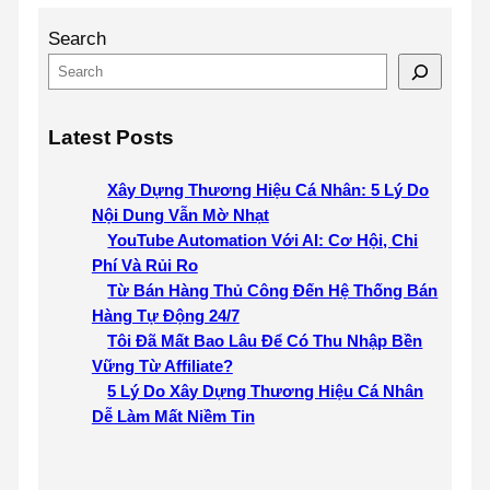
Search
Latest Posts
Xây Dựng Thương Hiệu Cá Nhân: 5 Lý Do
Nội Dung Vẫn Mờ Nhạt
YouTube Automation Với AI: Cơ Hội, Chi
Phí Và Rủi Ro
Từ Bán Hàng Thủ Công Đến Hệ Thống Bán
Hàng Tự Động 24/7
Tôi Đã Mất Bao Lâu Để Có Thu Nhập Bền
Vững Từ Affiliate?
5 Lý Do Xây Dựng Thương Hiệu Cá Nhân
Dễ Làm Mất Niềm Tin