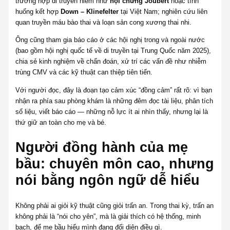
trường hợp di truyền hiếm như
hội chứng Joubert
hoặc tình
huống kết hợp
Down – Klinefelter
tại Việt Nam; nghiên cứu liên
quan truyền máu bào thai và loạn sản cong xương thai nhi.
Ông cũng tham gia báo cáo ở các hội nghị trong và ngoài nước
(bao gồm hội nghị quốc tế về di truyền tại Trung Quốc năm 2025),
chia sẻ kinh nghiệm về chẩn đoán, xử trí các vấn đề như nhiễm
trùng CMV và các kỹ thuật can thiệp tiên tiến.
Với người đọc, đây là đoạn tạo cảm xúc “đồng cảm” rất rõ: vì bạn
nhận ra phía sau phòng khám là những đêm đọc tài liệu, phân tích
số liệu, viết báo cáo — những nỗ lực ít ai nhìn thấy, nhưng lại là
thứ giữ an toàn cho mẹ và bé.
Người đồng hành của mẹ
bầu: chuyên môn cao, nhưng
nói bằng ngôn ngữ dễ hiểu
Không phải ai giỏi kỹ thuật cũng giỏi trấn an. Trong thai kỳ, trấn an
không phải là “nói cho yên”, mà là giải thích có hệ thống, minh
bạch, để mẹ bầu hiểu mình đang đối diện điều gì.