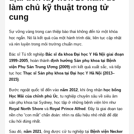
làm chủ kỹ thuật trong tử
cung
Sự vững vàng trong can thiệp bào thai không đến từ một khóa
học ngắn. Nó là kết quả của một hành trình dài, liên tục cập nhật
và rèn luyện trong môi trường chuẩn mực.
Bác sĩ Tú tốt nghiệp
Bác sĩ đa khoa Đại học Y Hà Nội giai đoạn
1999–2005
, hoàn thành
định hướng Sản phụ khoa tại Bệnh
viện Phụ Sản Trung Ương (2009)
với kết quả xuất sắc, và tiếp
tục học
Thạc sĩ Sản phụ khoa tại Đại học Y Hà Nội (2013–
2015)
.
Bước ngoặt quốc tế đến vào
năm 2012
, khi ông nhận
học bổng
Học Mãi của chính phủ Úc
, tu nghiệp chuyên sâu về siêu âm
sản phụ khoa tại Sydney, học tập ở những bệnh viện lớn như
Royal North Shore
và
Royal Prince Alfred
. Đây là giai đoạn tạo
nền cho “con mắt” chẩn đoán: nhìn ra dấu hiệu nhỏ nhất để đặt
câu hỏi đúng nhất.
Sau đó,
năm 2021
, ông được cử tu nghiệp tại
Bệnh viện Necker