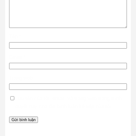
Tên
*
Email
*
Trang web
Lưu tên của tôi, email, và trang web trong trình
duyệt này cho lần bình luận kế tiếp của tôi.