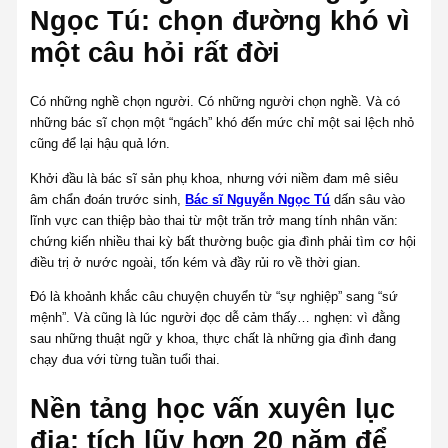
Ngọc Tú: chọn đường khó vì
một câu hỏi rất đời
Có những nghề chọn người. Có những người chọn nghề. Và có
những bác sĩ chọn một “ngách” khó đến mức chỉ một sai lệch nhỏ
cũng để lại hậu quả lớn.
Khởi đầu là bác sĩ sản phụ khoa, nhưng với niềm đam mê siêu
âm chẩn đoán trước sinh,
Bác sĩ Nguyễn Ngọc Tú
dấn sâu vào
lĩnh vực can thiệp bào thai từ một trăn trở mang tính nhân văn:
chứng kiến nhiều thai kỳ bất thường buộc gia đình phải tìm cơ hội
điều trị ở nước ngoài, tốn kém và đầy rủi ro về thời gian.
Đó là khoảnh khắc câu chuyện chuyển từ “sự nghiệp” sang “sứ
mệnh”. Và cũng là lúc người đọc dễ cảm thấy… nghẹn: vì đằng
sau những thuật ngữ y khoa, thực chất là những gia đình đang
chạy đua với từng tuần tuổi thai.
Nền tảng học vấn xuyên lục
địa: tích lũy hơn 20 năm để