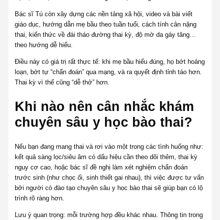
Bác sĩ Tú còn xây dựng các nền tảng xã hội, video và bài viết
giáo dục, hướng dẫn mẹ bầu theo tuần tuổi, cách tính cân nặng
thai, kiến thức về đái tháo đường thai kỳ, độ mờ da gáy tăng…
theo hướng dễ hiểu.
Điều này có giá trị rất thực tế: khi mẹ bầu hiểu đúng, họ bớt hoảng
loạn, bớt tự “chẩn đoán” qua mạng, và ra quyết định tỉnh táo hơn.
Thai kỳ vì thế cũng “dễ thở” hơn.
Khi nào nên cân nhắc khám
chuyên sâu y học bào thai?
Nếu bạn đang mang thai và rơi vào một trong các tình huống như:
kết quả sàng lọc/siêu âm có dấu hiệu cần theo dõi thêm, thai kỳ
nguy cơ cao, hoặc bác sĩ đề nghị làm xét nghiệm chẩn đoán
trước sinh (như chọc ối, sinh thiết gai nhau), thì việc được tư vấn
bởi người có đào tạo chuyên sâu y học bào thai sẽ giúp bạn có lộ
trình rõ ràng hơn.
Lưu ý quan trọng: mỗi trường hợp đều khác nhau. Thông tin trong