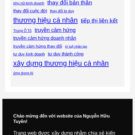
thay đổi bản thân
phụ nữ kinh doanh
thay đổi cuộc đời
thay đổi tư duy
thương hiệu cá nhân
tiếp thị liên kết
truyền cảm hứng
Trung Ô Tô
truyền cảm hứng doanh nhân
truyền cảm hứng thay đổi
trí tuệ nhân tạo
tư duy thành công
tư duy kinh doanh
xây dựng thương hiệu cá nhân
ứng dụng AI
Chào mừng đến với website của Nguyễn Hữu
Tuyên!
Trang web được xây dựng nhằm chia sẻ kiến