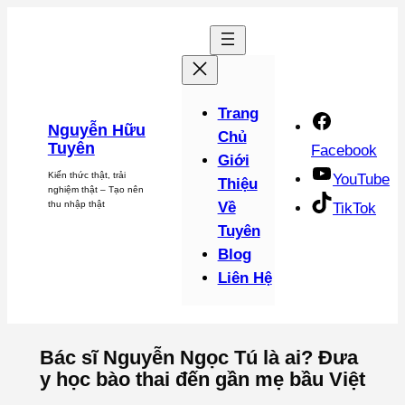
Chuyển
đến
phần
nội
dung
Trang
Nguyễn Hữu
Chủ
Tuyên
Facebook
Giới
Kiến thức thật, trải
YouTube
Thiệu
nghiệm thật – Tạo nên
thu nhập thật
Về
TikTok
Tuyên
Blog
Liên Hệ
Bác sĩ Nguyễn Ngọc Tú là ai? Đưa
y học bào thai đến gần mẹ bầu Việt