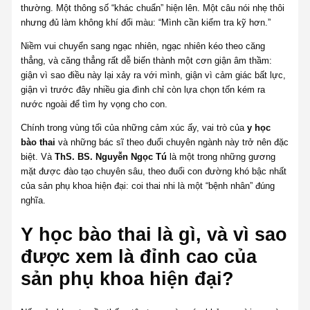
thường. Một thông số “khác chuẩn” hiện lên. Một câu nói nhẹ thôi
nhưng đủ làm không khí đổi màu: “Mình cần kiểm tra kỹ hơn.”
Niềm vui chuyển sang ngạc nhiên, ngạc nhiên kéo theo căng
thẳng, và căng thẳng rất dễ biến thành một cơn giận âm thầm:
giận vì sao điều này lại xảy ra với mình, giận vì cảm giác bất lực,
giận vì trước đây nhiều gia đình chỉ còn lựa chọn tốn kém ra
nước ngoài để tìm hy vọng cho con.
Chính trong vùng tối của những cảm xúc ấy, vai trò của
y học
bào thai
và những bác sĩ theo đuổi chuyên ngành này trở nên đặc
biệt. Và
ThS. BS. Nguyễn Ngọc Tú
là một trong những gương
mặt được đào tạo chuyên sâu, theo đuổi con đường khó bậc nhất
của sản phụ khoa hiện đại: coi thai nhi là một “bệnh nhân” đúng
nghĩa.
Y học bào thai là gì, và vì sao
được xem là đỉnh cao của
sản phụ khoa hiện đại?