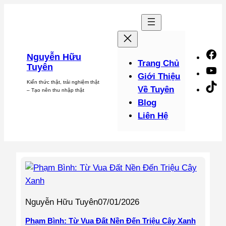
Chuyển
đến
phần
nội
F
Nguyễn Hữu
dung
Trang Chủ
Tuyên
Y
Giới Thiệu
Kiến thức thật, trải nghiệm thật
Ti
Về Tuyên
– Tạo nên thu nhập thật
Blog
Liên Hệ
Nguyễn Hữu Tuyên
07/01/2026
Phạm Bình: Từ Vua Đất Nền Đến Triệu Cây Xanh