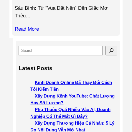
Sáu Bình: Từ “Vua Đất Nền” Đến Giấc Mơ
Triệu…
Read More
S
e
a
Latest Posts
r
c
Kinh Doanh Online Đã Thay Đổi Cách
h
Tôi Kiếm Tiền
Xây Dựng Kênh YouTube: Chất Lượng
Hay Số Lượng?
Phụ Thuộc Quá Nhiều Vào AI, Doanh
Nghiệp Có Thể Mất Gì Đây?
Xây Dựng Thương Hiệu Cá Nhân: 5 Lý
Do Nội Dung Vẫn Mờ Nhạt