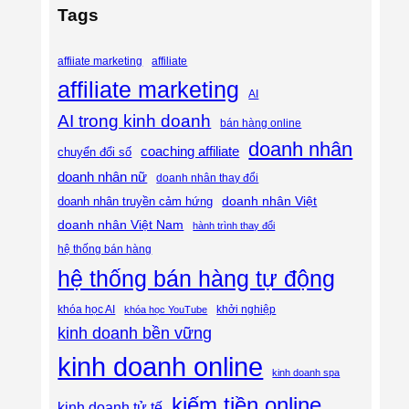
Tags
affiliate
affiiate marketing
affiliate marketing
AI
AI trong kinh doanh
bán hàng online
doanh nhân
coaching affiliate
chuyển đổi số
doanh nhân nữ
doanh nhân thay đổi
doanh nhân Việt
doanh nhân truyền cảm hứng
doanh nhân Việt Nam
hành trình thay đổi
hệ thống bán hàng
hệ thống bán hàng tự động
khóa học AI
khóa học YouTube
khởi nghiệp
kinh doanh bền vững
kinh doanh online
kinh doanh spa
kiếm tiền online
kinh doanh tử tế