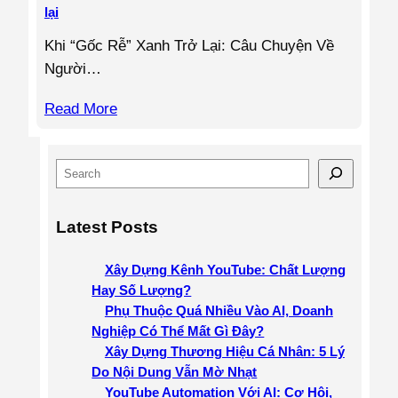
lại
Khi “Gốc Rễ” Xanh Trở Lại: Câu Chuyện Về
Người…
Read More
S
e
a
Latest Posts
r
c
Xây Dựng Kênh YouTube: Chất Lượng
h
Hay Số Lượng?
Phụ Thuộc Quá Nhiều Vào AI, Doanh
Nghiệp Có Thể Mất Gì Đây?
Xây Dựng Thương Hiệu Cá Nhân: 5 Lý
Do Nội Dung Vẫn Mờ Nhạt
YouTube Automation Với AI: Cơ Hội,