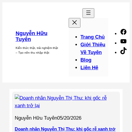
Chuyển
đến
phần
nội
F
Nguyễn Hữu
dung
Trang Chủ
Tuyên
Y
Giới Thiệu
Kiến thức thật, trải nghiệm thật
Ti
Về Tuyên
– Tạo nên thu nhập thật
Blog
Liên Hệ
Nguyễn Hữu Tuyên
05/20/2026
Doanh nhân Nguyễn Thị Thu: khi gốc rễ xanh trở