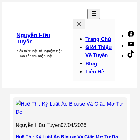
Chuyển
đến
phần
nội
F
Nguyễn Hữu
dung
Trang Chủ
Tuyên
Y
Giới Thiệu
Kiến thức thật, trải nghiệm thật
Ti
Về Tuyên
– Tạo nên thu nhập thật
Blog
Liên Hệ
Nguyễn Hữu Tuyên
07/04/2026
Huế Thị: Kỷ Luật Áo Blouse Và Giấc Mơ Tự Do