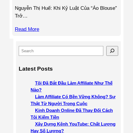
Nguyễn Thị Huế: Khi Kỷ Luật Của “Áo Blouse”
Trở…
Read More
S
e
a
Latest Posts
r
c
Tôi Đã Bắt Đầu Làm Affiliate Như Thế
h
Nào?
Làm Affiliate Có Bền Vững Không? Sự
Thật Từ Người Trong Cuộc
Kinh Doanh Online Đã Thay Đổi Cách
Tôi Kiếm Tiền
Xây Dựng Kênh YouTube: Chất Lượng
Hay Số Lượng?