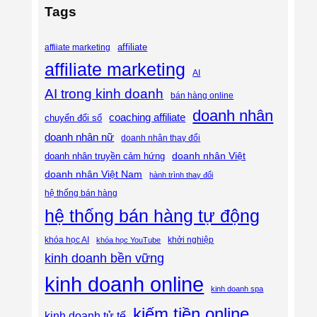
Tags
affiliate
affiiate marketing
affiliate marketing
AI
AI trong kinh doanh
bán hàng online
doanh nhân
coaching affiliate
chuyển đổi số
doanh nhân nữ
doanh nhân thay đổi
doanh nhân Việt
doanh nhân truyền cảm hứng
doanh nhân Việt Nam
hành trình thay đổi
hệ thống bán hàng
hệ thống bán hàng tự động
khóa học AI
khóa học YouTube
khởi nghiệp
kinh doanh bền vững
kinh doanh online
kinh doanh spa
kiếm tiền online
kinh doanh tử tế