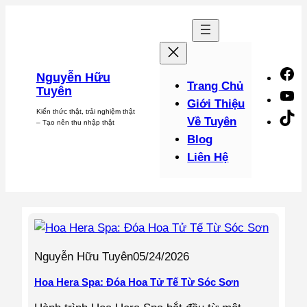
Chuyển
đến
phần
nội
F
Nguyễn Hữu
dung
Trang Chủ
Tuyên
Y
Giới Thiệu
Kiến thức thật, trải nghiệm thật
Ti
Về Tuyên
– Tạo nên thu nhập thật
Blog
Liên Hệ
Nguyễn Hữu Tuyên
05/24/2026
Hoa Hera Spa: Đóa Hoa Tử Tế Từ Sóc Sơn