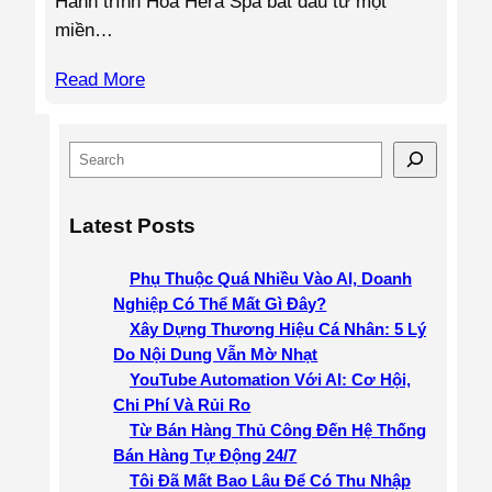
Hành trình Hoa Hera Spa bắt đầu từ một
miền…
Read More
S
e
a
Latest Posts
r
c
Phụ Thuộc Quá Nhiều Vào AI, Doanh
h
Nghiệp Có Thể Mất Gì Đây?
Xây Dựng Thương Hiệu Cá Nhân: 5 Lý
Do Nội Dung Vẫn Mờ Nhạt
YouTube Automation Với AI: Cơ Hội,
Chi Phí Và Rủi Ro
Từ Bán Hàng Thủ Công Đến Hệ Thống
Bán Hàng Tự Động 24/7
Tôi Đã Mất Bao Lâu Để Có Thu Nhập