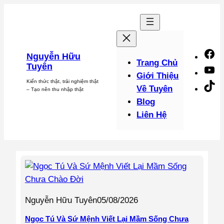
Chuyển
đến
phần
nội
F
Nguyễn Hữu
dung
Trang Chủ
Tuyên
Y
Giới Thiệu
Kiến thức thật, trải nghiệm thật
Ti
Về Tuyên
– Tạo nên thu nhập thật
Blog
Liên Hệ
Nguyễn Hữu Tuyên
05/08/2026
Ngọc Tú Và Sứ Mệnh Viết Lại Mầm Sống Chưa