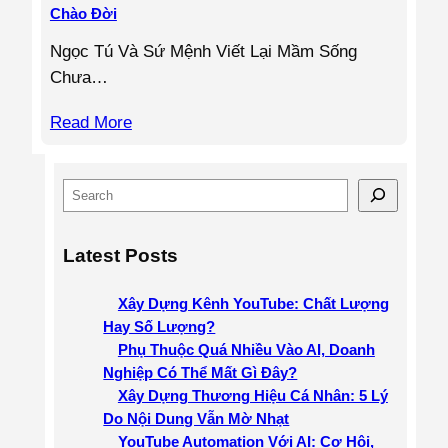
Chào Đời
Ngọc Tú Và Sứ Mệnh Viết Lại Mầm Sống
Chưa…
Read More
S
e
a
Latest Posts
r
c
Xây Dựng Kênh YouTube: Chất Lượng
h
Hay Số Lượng?
Phụ Thuộc Quá Nhiều Vào AI, Doanh
Nghiệp Có Thể Mất Gì Đây?
Xây Dựng Thương Hiệu Cá Nhân: 5 Lý
Do Nội Dung Vẫn Mờ Nhạt
YouTube Automation Với AI: Cơ Hội,