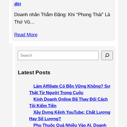
đời
Doanh nhân Thắm Đặng: Khi “Phong Thái” Là
Thứ Vũ…
Read More
S
e
a
Latest Posts
r
c
Làm Affiliate Có Bền Vững Không? Sự
h
Thật Từ Người Trong Cuộc
Kinh Doanh Online Đã Thay Đổi Cách
Tôi Kiếm Tiền
Xây Dựng Kênh YouTube: Chất Lượng
Hay Số Lượng?
Phụ Thuộc Quá Nhiều Vào AI, Doanh