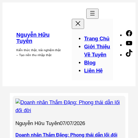
Chuyển
đến
phần
nội
F
Nguyễn Hữu
dung
Trang Chủ
Tuyên
Y
Giới Thiệu
Kiến thức thật, trải nghiệm thật
Ti
Về Tuyên
– Tạo nên thu nhập thật
Blog
Liên Hệ
Nguyễn Hữu Tuyên
07/07/2026
Doanh nhân Thắm Đặng: Phong thái dẫn lối đổi