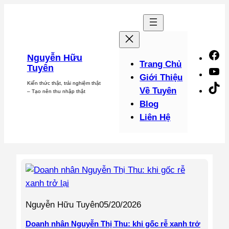
Chuyển
đến
phần
nội
F
Nguyễn Hữu
dung
Trang Chủ
Tuyên
Y
Giới Thiệu
Kiến thức thật, trải nghiệm thật
Ti
Về Tuyên
– Tạo nên thu nhập thật
Blog
Liên Hệ
Nguyễn Hữu Tuyên
05/20/2026
Doanh nhân Nguyễn Thị Thu: khi gốc rễ xanh trở