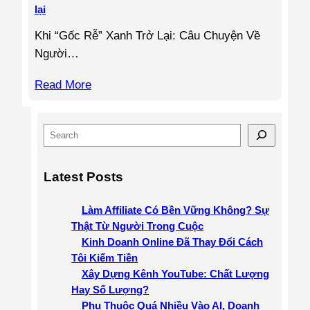
lại
Khi “Gốc Rễ” Xanh Trở Lại: Câu Chuyện Về
Người…
Read More
S
e
a
Latest Posts
r
c
Làm Affiliate Có Bền Vững Không? Sự
h
Thật Từ Người Trong Cuộc
Kinh Doanh Online Đã Thay Đổi Cách
Tôi Kiếm Tiền
Xây Dựng Kênh YouTube: Chất Lượng
Hay Số Lượng?
Phụ Thuộc Quá Nhiều Vào AI, Doanh