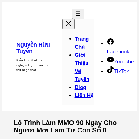
Chuyển
đến
phần
nội
dung
Trang
Nguyễn Hữu
Chủ
Tuyên
Facebook
Giới
Kiến thức thật, trải
YouTube
Thiệu
nghiệm thật – Tạo nên
thu nhập thật
Về
TikTok
Tuyên
Blog
Liên Hệ
Lộ Trình Làm MMO 90 Ngày Cho
Người Mới Làm Từ Con Số 0