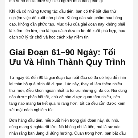
mà vì họ chưa thực sự hiểu người mua đang cần gì.
Khi đã có những tương tác đầu tiên, bạn có thể bắt đầu thử
nghiệm việc đề xuất sản phẩm. Không cần sản phẩm hoa hồng
cao, không cần phức tạp. Mục tiêu của giai đoạn này không phải
là kiếm tiền lớn, mà là học cách đưa ra lời đề xuất phù hợp, học
cách xử lý từ chối và học cách xây niềm tin.
Giai Đoạn 61–90 Ngày: Tối
Ưu Và Hình Thành Quy Trình
Từ ngày 61 đến 90 là giai đoạn bạn bắt đầu có đủ dữ liệu để nhìn
lại toàn bộ quá trình đã đi qua. Lúc này, thay vì làm thêm nhiều
thứ mới, điều khôn ngoan nhất là tối ưu những gì đã có. Nội dung
nào được phản hồi tốt, chủ đề nào được quan tâm nhiều, nền
tảng nào mang lại kết quả rõ ràng hơn, tất cả đều cần được xem
xét một cách nghiêm túc.
Đơn hàng đầu tiên, nếu xuất hiện trong giai đoạn này, dù nhỏ,
cũng mang ý nghĩa rất lớn. Nó không chỉ là tiền, mà là sự xác
nhận rằng bạn đang đi đúng hướng. Quan trọng hơn, bạn bắt đầu