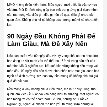
MMO không thiếu kiến thức. Điều người mới thiếu là
trật tự học
và làm
. Một lộ trình đúng giúp bạn biết trong từng giai đoạn mình
cần tập trung vào điều gì, điều gì nên bỏ qua, điều gì chưa cần
quan tâm. Không phải vì nó không quan trọng, mà vì nó chưa đến
lúc.
90 Ngày Đầu Không PhảI Để
Làm Giàu, Mà Để Xây Nền
Nếu bạn bước vào 90 ngày đầu với kỳ vọng phải có thu nhập lớn,
bạn đang tự đặt mình vào thế thất bại. Bởi vì trong hầu hết các
mô hình MMO nghiêm túc, kết quả bền vững không đến trong vài
tuần đầu. 90 ngày đầu nên được nhìn nhận như một giai đoạn học
nghề có định hướng, nơi bạn xây nền móng để không phải trả giá
quá đắt về sau.
Nền móng ở đây không chỉ là kiến thức, mà là tư duy đúng, thói
quen làm việc đều đặn và khả năng hiểu thị trường. Một người có
nền móng tốt có thể chậm hơn lúc đầu, nhưng sẽ đi rất xa.
Ngược lại, người đi nhanh mà nền yếu thường sớm chững lại.