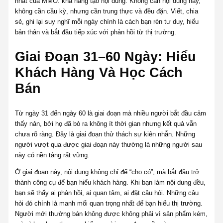
nhất của MMO: khả năng tạo nội dung. Không cần nội dung hay,
không cần cầu kỳ, nhưng cần trung thực và đều đặn. Viết, chia
sẻ, ghi lại suy nghĩ mỗi ngày chính là cách bạn rèn tư duy, hiểu
bản thân và bắt đầu tiếp xúc với phản hồi từ thị trường.
Giai Đoạn 31–60 Ngày: Hiểu
Khách Hàng Và Học Cách
Bán
Từ ngày 31 đến ngày 60 là giai đoạn mà nhiều người bắt đầu cảm
thấy nản, bởi họ đã bỏ ra không ít thời gian nhưng kết quả vẫn
chưa rõ ràng. Đây là giai đoạn thử thách sự kiên nhẫn. Những
người vượt qua được giai đoạn này thường là những người sau
này có nền tảng rất vững.
Ở giai đoạn này, nội dung không chỉ để “cho có”, mà bắt đầu trở
thành công cụ để bạn hiểu khách hàng. Khi bạn làm nội dung đều,
bạn sẽ thấy ai phản hồi, ai quan tâm, ai đặt câu hỏi. Những câu
hỏi đó chính là manh mối quan trọng nhất để bạn hiểu thị trường.
Người mới thường bán không được không phải vì sản phẩm kém,