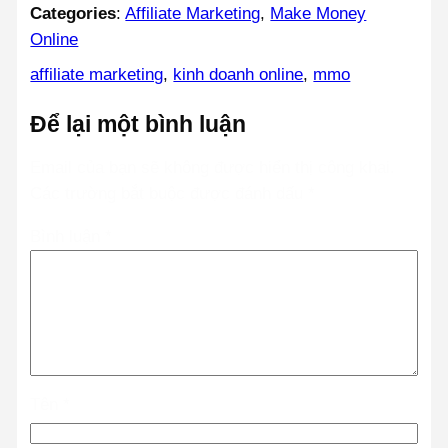
Categories
:
Affiliate Marketing
, 
Make Money
Online
affiliate marketing
, 
kinh doanh online
, 
mmo
Để lại một bình luận
Email của bạn sẽ không được hiển thị công khai.
Các trường bắt buộc được đánh dấu
*
Bình luận
*
Tên
*