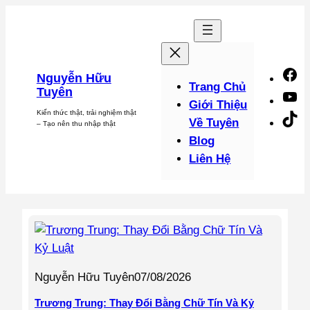
Chuyển
đến
phần
nội
F
Nguyễn Hữu
dung
Trang Chủ
Tuyên
Y
Giới Thiệu
Kiến thức thật, trải nghiệm thật
Ti
Về Tuyên
– Tạo nên thu nhập thật
Blog
Liên Hệ
Nguyễn Hữu Tuyên
07/08/2026
Trương Trung: Thay Đổi Bằng Chữ Tín Và Kỷ