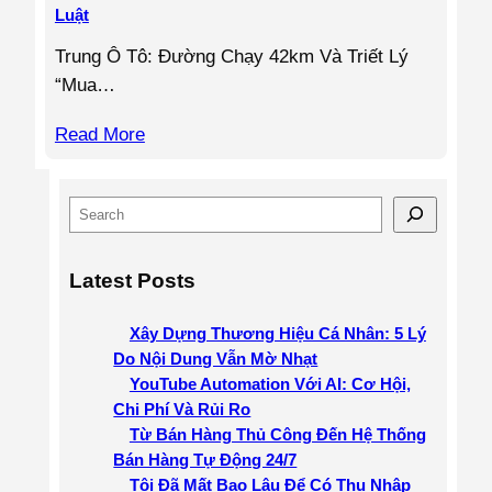
Luật
Trung Ô Tô: Đường Chạy 42km Và Triết Lý
“Mua…
Read More
S
e
a
Latest Posts
r
c
Xây Dựng Thương Hiệu Cá Nhân: 5 Lý
h
Do Nội Dung Vẫn Mờ Nhạt
YouTube Automation Với AI: Cơ Hội,
Chi Phí Và Rủi Ro
Từ Bán Hàng Thủ Công Đến Hệ Thống
Bán Hàng Tự Động 24/7
Tôi Đã Mất Bao Lâu Để Có Thu Nhập