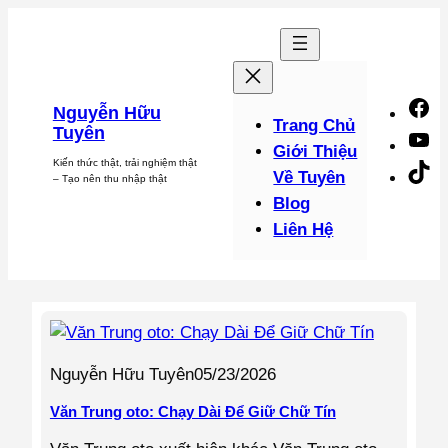
Chuyển
đến
phần
nội
F
Nguyễn Hữu
dung
Trang Chủ
Tuyên
Y
Giới Thiệu
Kiến thức thật, trải nghiệm thật
Ti
Về Tuyên
– Tạo nên thu nhập thật
Blog
Liên Hệ
Nguyễn Hữu Tuyên
05/23/2026
Văn Trung oto: Chạy Dài Để Giữ Chữ Tín