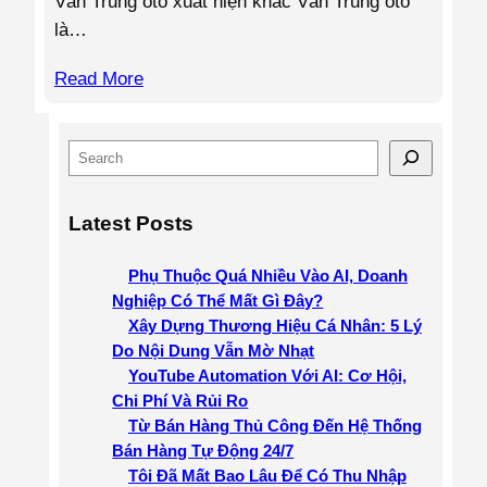
Văn Trung oto xuất hiện khác Văn Trung oto
là…
Read More
S
e
a
Latest Posts
r
c
Phụ Thuộc Quá Nhiều Vào AI, Doanh
h
Nghiệp Có Thể Mất Gì Đây?
Xây Dựng Thương Hiệu Cá Nhân: 5 Lý
Do Nội Dung Vẫn Mờ Nhạt
YouTube Automation Với AI: Cơ Hội,
Chi Phí Và Rủi Ro
Từ Bán Hàng Thủ Công Đến Hệ Thống
Bán Hàng Tự Động 24/7
Tôi Đã Mất Bao Lâu Để Có Thu Nhập