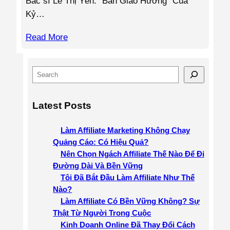
Bác sĩ Lê Thị Yến: “Bản Giao Hưởng” Của
Kỷ…
Read More
S
e
a
Latest Posts
r
c
Làm Affiliate Marketing Không Chạy
h
Quảng Cáo: Có Hiệu Quả?
Nên Chọn Ngách Affiliate Thế Nào Để Đi
Đường Dài Và Bền Vững
Tôi Đã Bắt Đầu Làm Affiliate Như Thế
Nào?
Làm Affiliate Có Bền Vững Không? Sự
Thật Từ Người Trong Cuộc
Kinh Doanh Online Đã Thay Đổi Cách