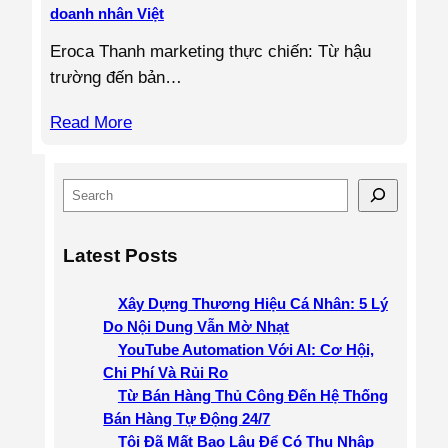
doanh nhân Việt
Eroca Thanh marketing thực chiến: Từ hậu
trường đến bản…
Read More
S
e
a
Latest Posts
r
c
Xây Dựng Thương Hiệu Cá Nhân: 5 Lý
h
Do Nội Dung Vẫn Mờ Nhạt
YouTube Automation Với AI: Cơ Hội,
Chi Phí Và Rủi Ro
Từ Bán Hàng Thủ Công Đến Hệ Thống
Bán Hàng Tự Động 24/7
Tôi Đã Mất Bao Lâu Để Có Thu Nhập