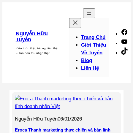
Chuyển
đến
phần
nội
F
Nguyễn Hữu
dung
Trang Chủ
Tuyên
Y
Giới Thiệu
Kiến thức thật, trải nghiệm thật
Ti
Về Tuyên
– Tạo nên thu nhập thật
Blog
Liên Hệ
Nguyễn Hữu Tuyên
06/01/2026
Eroca Thanh marketing thực chiến và bản lĩnh