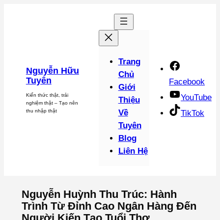
Chuyển
đến
phần
nội
dung
Trang
Nguyễn Hữu
Chủ
Tuyên
Facebook
Giới
Kiến thức thật, trải
YouTube
Thiệu
nghiệm thật – Tạo nên
thu nhập thật
Về
TikTok
Tuyên
Blog
Liên Hệ
Nguyễn Huỳnh Thu Trúc: Hành
Trình Từ Đỉnh Cao Ngân Hàng Đến
Người Kiến Tạo Tuổi Thơ