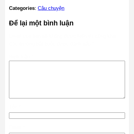
Categories
:
Câu chuyện
Để lại một bình luận
Email của bạn sẽ không được hiển thị công khai.
Các trường bắt buộc được đánh dấu
*
Bình luận
*
Tên
*
Email
*