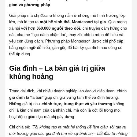
gian và phương pháp
.
Giải pháp mà chị đưa ra không nằm ở những mô hình trường lớp
lớn, mà là tạo ra
một hệ sinh thái Montessori tại gia
. Qua mạng
xã hội với hơn
360.000 người theo dõi
, chị truyền cảm hứng cho
các cha mẹ “học cách chậm lại”, thay đổi chính mình để hiểu và
yêu con đúng cách. Phương pháp Montessori được chị phổ cập
bằng ngôn ngữ dễ hiểu, gần gũi, để bất kỳ gia đình nào cũng có
thể áp dụng.
Gia đình – La bàn giá trị giữa
khủng hoảng
Trong đại dịch, khi nhiều doanh nghiệp lao đao vì gián đoạn, chính
gia đình
là “la bàn” giúp chị giữ vững tâm thế và định hướng.
Những giá trị như
chính trực, trung thực và yêu thương
không
chỉ là kim chỉ nam của cá nhân chị, mà còn là cốt lõi trong mọi
hoạt động giáo dục mà chị gây dựng.
Chị chia sẻ:
“Tôi không tạo ra một hệ thống để làm giàu, tôi tạo ra
môi trường giúp các gia đình tìm về sự bình an – bắt đầu từ những