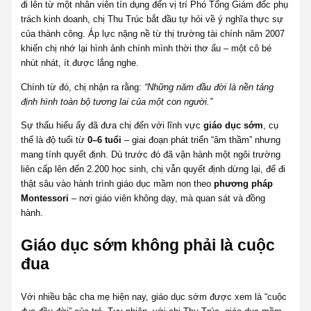
đi lên từ một nhân viên tín dụng đến vị trí Phó Tổng Giám đốc phụ
trách kinh doanh, chị Thu Trúc bắt đầu tự hỏi về ý nghĩa thực sự
của thành công. Áp lực nặng nề từ thị trường tài chính năm 2007
khiến chị nhớ lại hình ảnh chính mình thời thơ ấu – một cô bé
nhút nhát, ít được lắng nghe.
Chính từ đó, chị nhận ra rằng:
“Những năm đầu đời là nền tảng
định hình toàn bộ tương lai của một con người.”
Sự thấu hiểu ấy đã đưa chị đến với lĩnh vực
giáo dục sớm
, cụ
thể là độ tuổi từ
0–6 tuổi
– giai đoạn phát triển “âm thầm” nhưng
mang tính quyết định. Dù trước đó đã vận hành một ngôi trường
liên cấp lên đến 2.200 học sinh, chị vẫn quyết định dừng lại, để đi
thật sâu vào hành trình giáo dục mầm non theo
phương pháp
Montessori
– nơi giáo viên không dạy, mà quan sát và đồng
hành.
Giáo dục sớm không phải là cuộc
đua
Với nhiều bậc cha mẹ hiện nay, giáo dục sớm được xem là “cuộc