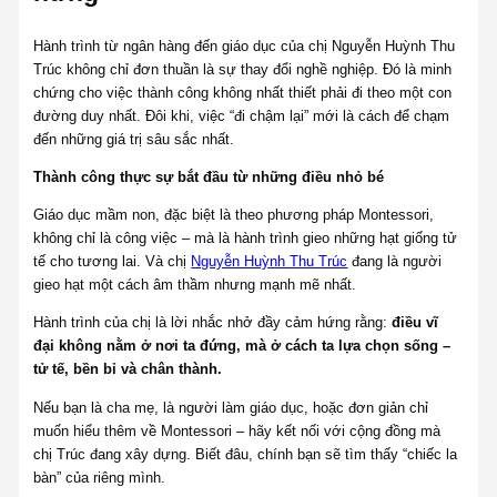
Hành trình từ ngân hàng đến giáo dục của chị Nguyễn Huỳnh Thu
Trúc không chỉ đơn thuần là sự thay đổi nghề nghiệp. Đó là minh
chứng cho việc thành công không nhất thiết phải đi theo một con
đường duy nhất. Đôi khi, việc “đi chậm lại” mới là cách để chạm
đến những giá trị sâu sắc nhất.
Thành công thực sự bắt đầu từ những điều nhỏ bé
Giáo dục mầm non, đặc biệt là theo phương pháp Montessori,
không chỉ là công việc – mà là hành trình gieo những hạt giống tử
tế cho tương lai. Và chị
Nguyễn Huỳnh Thu Trúc
đang là người
gieo hạt một cách âm thầm nhưng mạnh mẽ nhất.
Hành trình của chị là lời nhắc nhở đầy cảm hứng rằng:
điều vĩ
đại không nằm ở nơi ta đứng, mà ở cách ta lựa chọn sống –
tử tế, bền bỉ và chân thành.
Nếu bạn là cha mẹ, là người làm giáo dục, hoặc đơn giản chỉ
muốn hiểu thêm về Montessori – hãy kết nối với cộng đồng mà
chị Trúc đang xây dựng. Biết đâu, chính bạn sẽ tìm thấy “chiếc la
bàn” của riêng mình.