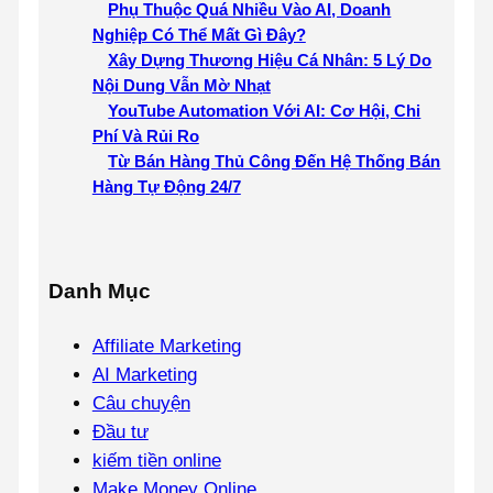
Phụ Thuộc Quá Nhiều Vào AI, Doanh
Nghiệp Có Thể Mất Gì Đây?
Xây Dựng Thương Hiệu Cá Nhân: 5 Lý Do
Nội Dung Vẫn Mờ Nhạt
YouTube Automation Với AI: Cơ Hội, Chi
Phí Và Rủi Ro
Từ Bán Hàng Thủ Công Đến Hệ Thống Bán
Hàng Tự Động 24/7
Danh Mục
Affiliate Marketing
AI Marketing
Câu chuyện
Đầu tư
kiếm tiền online
Make Money Online