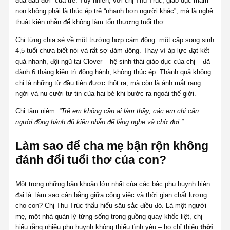
đua đầu đời” của trẻ. Tuy nhiên, với chị Thu Trúc, giáo dục mầm
non không phải là thúc ép trẻ “nhanh hơn người khác”, mà là nghệ
thuật kiên nhẫn để không làm tổn thương tuổi thơ.
Chị từng chia sẻ về một trường hợp cảm động: một cặp song sinh
4,5 tuổi chưa biết nói và rất sợ đám đông. Thay vì áp lực đạt kết
quả nhanh, đội ngũ tại Clover – hệ sinh thái giáo dục của chị – đã
dành 6 tháng kiên trì đồng hành, không thúc ép. Thành quả không
chỉ là những từ đầu tiên được thốt ra, mà còn là ánh mắt rạng
ngời và nụ cười tự tin của hai bé khi bước ra ngoài thế giới.
Chị tâm niệm:
“Trẻ em không cần ai làm thầy, các em chỉ cần
người đồng hành đủ kiên nhẫn để lắng nghe và chờ đợi.”
Làm sao để cha mẹ bận rộn không
đánh đổi tuổi thơ của con?
Một trong những băn khoăn lớn nhất của các bậc phụ huynh hiện
đại là: làm sao cân bằng giữa công việc và thời gian chất lượng
cho con? Chị Thu Trúc thấu hiểu sâu sắc điều đó. Là một người
mẹ, một nhà quản lý từng sống trong guồng quay khốc liệt, chị
hiểu rằng nhiều phụ huynh không thiếu tình yêu – họ chỉ thiếu
thời