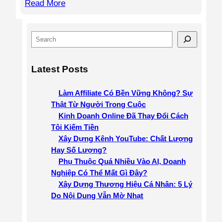
Read More
S
e
a
Latest Posts
r
c
Làm Affiliate Có Bền Vững Không? Sự
h
Thật Từ Người Trong Cuộc
Kinh Doanh Online Đã Thay Đổi Cách
Tôi Kiếm Tiền
Xây Dựng Kênh YouTube: Chất Lượng
Hay Số Lượng?
Phụ Thuộc Quá Nhiều Vào AI, Doanh
Nghiệp Có Thể Mất Gì Đây?
Xây Dựng Thương Hiệu Cá Nhân: 5 Lý
Do Nội Dung Vẫn Mờ Nhạt