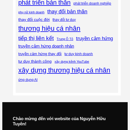
phát triển bản thân
phát triển doanh nghiệp
thay đổi bản thân
phụ nữ kinh doanh
thay đổi cuộc đời
thay đổi tư duy
thương hiệu cá nhân
tiếp thị liên kết
truyền cảm hứng
Trung Ô Tô
truyền cảm hứng doanh nhân
truyền cảm hứng thay đổi
tư duy kinh doanh
tư duy thành công
xây dựng kênh YouTube
xây dựng thương hiệu cá nhân
ứng dụng AI
Chào mừng đến với website của Nguyễn Hữu
Tuyên!