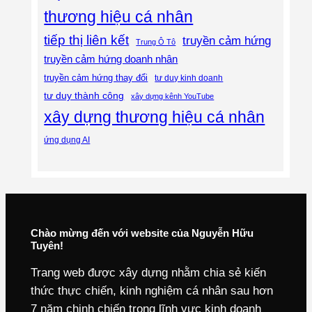
thương hiệu cá nhân
tiếp thị liên kết
truyền cảm hứng
Trung Ô Tô
truyền cảm hứng doanh nhân
truyền cảm hứng thay đổi
tư duy kinh doanh
tư duy thành công
xây dựng kênh YouTube
xây dựng thương hiệu cá nhân
ứng dụng AI
Chào mừng đến với website của Nguyễn Hữu
Tuyên!
Trang web được xây dựng nhằm chia sẻ kiến
thức thực chiến, kinh nghiệm cá nhân sau hơn
7 năm chinh chiến trong lĩnh vực kinh doanh