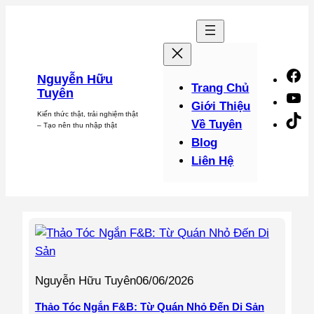
Chuyển
đến
phần
nội
F
Nguyễn Hữu
dung
Trang Chủ
Tuyên
Y
Giới Thiệu
Kiến thức thật, trải nghiệm thật
Ti
Về Tuyên
– Tạo nên thu nhập thật
Blog
Liên Hệ
Nguyễn Hữu Tuyên
06/06/2026
Thảo Tóc Ngắn F&B: Từ Quán Nhỏ Đến Di Sản