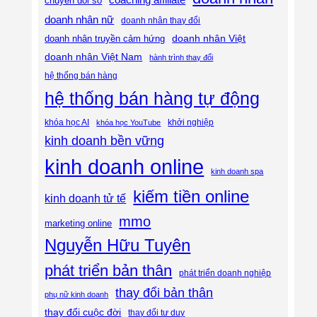
coaching affiliate
chuyển đổi số
doanh nhân nữ
doanh nhân thay đổi
doanh nhân Việt
doanh nhân truyền cảm hứng
doanh nhân Việt Nam
hành trình thay đổi
hệ thống bán hàng
hệ thống bán hàng tự động
khóa học AI
khóa học YouTube
khởi nghiệp
kinh doanh bền vững
kinh doanh online
kinh doanh spa
kiếm tiền online
kinh doanh tử tế
mmo
marketing online
Nguyễn Hữu Tuyên
phát triển bản thân
phát triển doanh nghiệp
thay đổi bản thân
phụ nữ kinh doanh
thay đổi cuộc đời
thay đổi tư duy