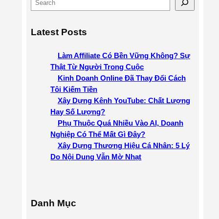
S
e
a
Latest Posts
r
c
Làm Affiliate Có Bền Vững Không? Sự
h
Thật Từ Người Trong Cuộc
Kinh Doanh Online Đã Thay Đổi Cách
Tôi Kiếm Tiền
Xây Dựng Kênh YouTube: Chất Lượng
Hay Số Lượng?
Phụ Thuộc Quá Nhiều Vào AI, Doanh
Nghiệp Có Thể Mất Gì Đây?
Xây Dựng Thương Hiệu Cá Nhân: 5 Lý
Do Nội Dung Vẫn Mờ Nhạt
Danh Mục