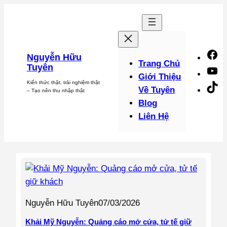
Chuyển
đến
phần
nội
F
Nguyễn Hữu
dung
Trang Chủ
Tuyên
Y
Giới Thiệu
Kiến thức thật, trải nghiệm thật
Ti
Về Tuyên
– Tạo nên thu nhập thật
Blog
Liên Hệ
Nguyễn Hữu Tuyên
07/03/2026
Khải Mỹ Nguyễn: Quảng cáo mở cửa, tử tế giữ