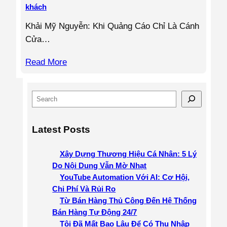
khách
Khải Mỹ Nguyễn: Khi Quảng Cáo Chỉ Là Cánh
Cửa…
Read More
S
e
a
Latest Posts
r
c
Xây Dựng Thương Hiệu Cá Nhân: 5 Lý
h
Do Nội Dung Vẫn Mờ Nhạt
YouTube Automation Với AI: Cơ Hội,
Chi Phí Và Rủi Ro
Từ Bán Hàng Thủ Công Đến Hệ Thống
Bán Hàng Tự Động 24/7
Tôi Đã Mất Bao Lâu Để Có Thu Nhập