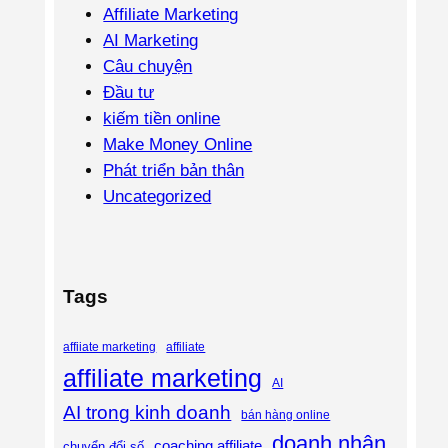
Affiliate Marketing
AI Marketing
Câu chuyện
Đầu tư
kiếm tiền online
Make Money Online
Phát triển bản thân
Uncategorized
Tags
affiliate
affiiate marketing
affiliate marketing
AI
AI trong kinh doanh
bán hàng online
doanh nhân
coaching affiliate
chuyển đổi số