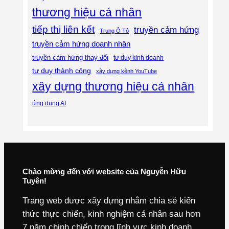
thương hiệu cá nhân
tiếp thị liên kết
truyền cảm hứng
Trung Ô Tô
truyền cảm hứng doanh nhân
truyền cảm hứng thay đổi
tư duy kinh doanh
tư duy thành công
xây dựng kênh YouTube
xây dựng thương hiệu cá nhân
ứng dụng AI
Chào mừng đến với website của Nguyễn Hữu
Tuyên!
Trang web được xây dựng nhằm chia sẻ kiến
thức thực chiến, kinh nghiệm cá nhân sau hơn
7 năm chinh chiến trong lĩnh vực kinh doanh