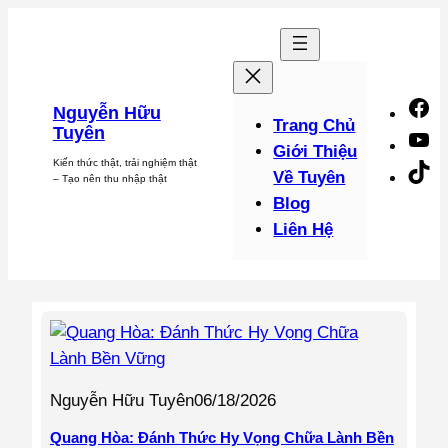
Chuyển
đến
phần
nội
F
Nguyễn Hữu
dung
Trang Chủ
Tuyên
Y
Giới Thiệu
Kiến thức thật, trải nghiệm thật
Ti
Về Tuyên
– Tạo nên thu nhập thật
Blog
Liên Hệ
Nguyễn Hữu Tuyên
06/18/2026
Quang Hòa: Đánh Thức Hy Vọng Chữa Lành Bền