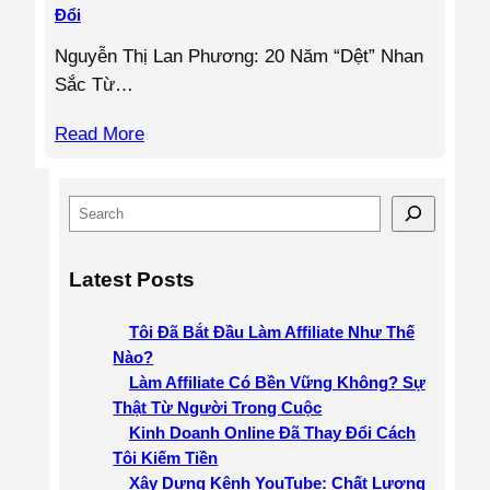
Đổi
Nguyễn Thị Lan Phương: 20 Năm “Dệt” Nhan
Sắc Từ…
Read More
S
e
a
Latest Posts
r
c
Tôi Đã Bắt Đầu Làm Affiliate Như Thế
h
Nào?
Làm Affiliate Có Bền Vững Không? Sự
Thật Từ Người Trong Cuộc
Kinh Doanh Online Đã Thay Đổi Cách
Tôi Kiếm Tiền
Xây Dựng Kênh YouTube: Chất Lượng