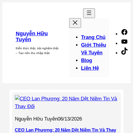
Chuyển
đến
phần
nội
F
Nguyễn Hữu
dung
Trang Chủ
Tuyên
Y
Giới Thiệu
Kiến thức thật, trải nghiệm thật
Ti
Về Tuyên
– Tạo nên thu nhập thật
Blog
Liên Hệ
Nguyễn Hữu Tuyên
06/13/2026
CEO Lan Phương: 20 Năm Dệt Niềm Tin Và Thay