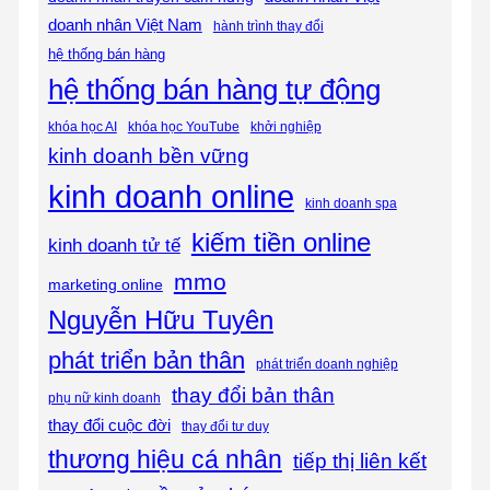
doanh nhân Việt Nam
hành trình thay đổi
hệ thống bán hàng
hệ thống bán hàng tự động
khóa học AI
khóa học YouTube
khởi nghiệp
kinh doanh bền vững
kinh doanh online
kinh doanh spa
kiếm tiền online
kinh doanh tử tế
mmo
marketing online
Nguyễn Hữu Tuyên
phát triển bản thân
phát triển doanh nghiệp
thay đổi bản thân
phụ nữ kinh doanh
thay đổi cuộc đời
thay đổi tư duy
thương hiệu cá nhân
tiếp thị liên kết