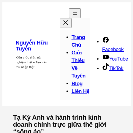
Chuyển
đến
phần
nội
dung
Trang
Nguyễn Hữu
Chủ
Tuyên
Facebook
Giới
Kiến thức thật, trải
YouTube
Thiệu
nghiệm thật – Tạo nên
thu nhập thật
Về
TikTok
Tuyên
Blog
Liên Hệ
Tạ Kỳ Anh và hành trình kinh
doanh chính trực giữa thế giới
“sống ảo”