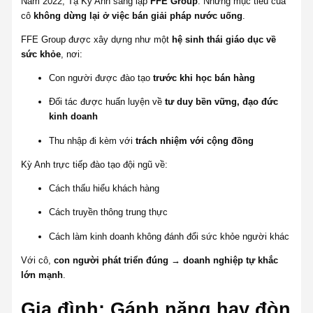
Năm 2022, Tạ Kỳ Anh sáng lập
FFE Group
. Nhưng mục tiêu của
cô
không dừng lại ở việc bán giải pháp nước uống
.
FFE Group được xây dựng như một
hệ sinh thái giáo dục về
sức khỏe
, nơi:
Con người được đào tạo
trước khi học bán hàng
Đối tác được huấn luyện về
tư duy bền vững, đạo đức
kinh doanh
Thu nhập đi kèm với
trách nhiệm với cộng đồng
Kỳ Anh trực tiếp đào tạo đội ngũ về:
Cách thấu hiểu khách hàng
Cách truyền thông trung thực
Cách làm kinh doanh không đánh đổi sức khỏe người khác
Với cô,
con người phát triển đúng → doanh nghiệp tự khắc
lớn mạnh
.
Gia đình: Gánh nặng hay đòn