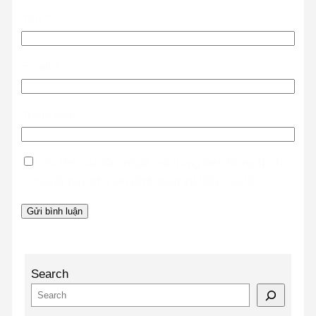
Tên
*
Email
*
Trang web
Lưu tên của tôi, email, và trang web trong trình
duyệt này cho lần bình luận kế tiếp của tôi.
Search