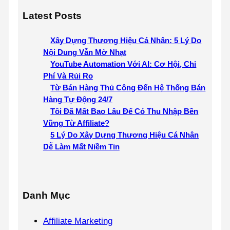
Latest Posts
Xây Dựng Thương Hiệu Cá Nhân: 5 Lý Do
Nội Dung Vẫn Mờ Nhạt
YouTube Automation Với AI: Cơ Hội, Chi
Phí Và Rủi Ro
Từ Bán Hàng Thủ Công Đến Hệ Thống Bán
Hàng Tự Động 24/7
Tôi Đã Mất Bao Lâu Để Có Thu Nhập Bền
Vững Từ Affiliate?
5 Lý Do Xây Dựng Thương Hiệu Cá Nhân
Dễ Làm Mất Niềm Tin
Danh Mục
Affiliate Marketing