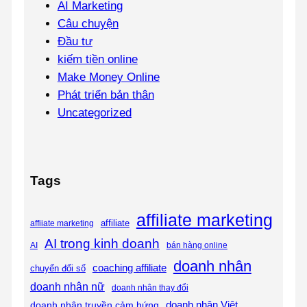
AI Marketing
Câu chuyện
Đầu tư
kiếm tiền online
Make Money Online
Phát triển bản thân
Uncategorized
Tags
affiliate marketing
affiliate
affiiate marketing
AI trong kinh doanh
AI
bán hàng online
doanh nhân
coaching affiliate
chuyển đổi số
doanh nhân nữ
doanh nhân thay đổi
doanh nhân Việt
doanh nhân truyền cảm hứng