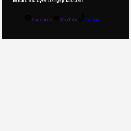
Email
:
huutuyen101@gmail.com
Facebook
YouTube
TikTok