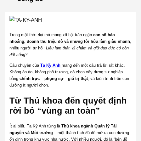
Trong một thời đại mà mạng xã hội tràn ngập
con số hào
nhoáng, doanh thu triệu đô và những lời hứa làm giàu nhanh
,
nhiều người tự hỏi:
Liệu làm thật, đi chậm và giữ đạo đức có còn
đất sống?
Câu chuyện của
Tạ Kỳ Anh
mang đến một câu trả lời rất khác.
Không ồn ào, không phô trương, cô chọn xây dựng sự nghiệp
bằng
chính trực – phụng sự – giá trị thật
, và kiên trì đi trên con
đường ít người chọn.
Từ Thủ khoa đến quyết định
rời bỏ “vùng an toàn”
Ít ai biết, Tạ Kỳ Anh từng là
Thủ khoa ngành Quản lý Tài
nguyên và Môi trường
– một thành tích đủ để mở ra con đường
ổn định trong khu vực nhà nước. Với nhiều người, đó là “bến đỗ