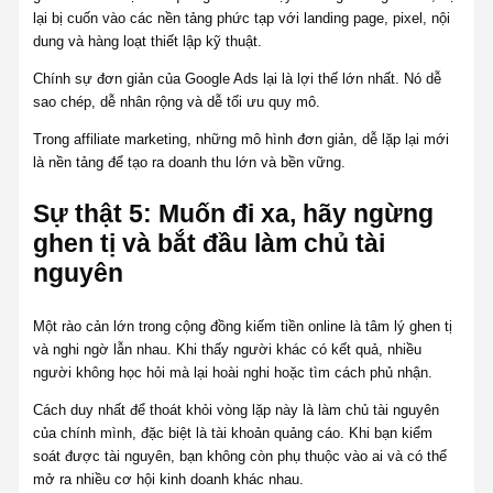
lại bị cuốn vào các nền tảng phức tạp với landing page, pixel, nội
dung và hàng loạt thiết lập kỹ thuật.
Chính sự đơn giản của Google Ads lại là lợi thế lớn nhất. Nó dễ
sao chép, dễ nhân rộng và dễ tối ưu quy mô.
Trong affiliate marketing, những mô hình đơn giản, dễ lặp lại mới
là nền tảng để tạo ra doanh thu lớn và bền vững.
Sự thật 5: Muốn đi xa, hãy ngừng
ghen tị và bắt đầu làm chủ tài
nguyên
Một rào cản lớn trong cộng đồng kiếm tiền online là tâm lý ghen tị
và nghi ngờ lẫn nhau. Khi thấy người khác có kết quả, nhiều
người không học hỏi mà lại hoài nghi hoặc tìm cách phủ nhận.
Cách duy nhất để thoát khỏi vòng lặp này là làm chủ tài nguyên
của chính mình, đặc biệt là tài khoản quảng cáo. Khi bạn kiểm
soát được tài nguyên, bạn không còn phụ thuộc vào ai và có thể
mở ra nhiều cơ hội kinh doanh khác nhau.