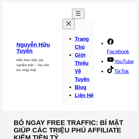
Chuyển
đến
phần
nội
dung
Trang
Nguyễn Hữu
Chủ
Tuyên
Facebook
Giới
Kiến thức thật, trải
YouTube
Thiệu
nghiệm thật – Tạo nên
thu nhập thật
Về
TikTok
Tuyên
Blog
Liên Hệ
BỎ NGAY FREE TRAFFIC: BÍ MẬT
GIÚP CÁC TRIỆU PHÚ AFFILIATE
KIẾM TIỀN TỶ