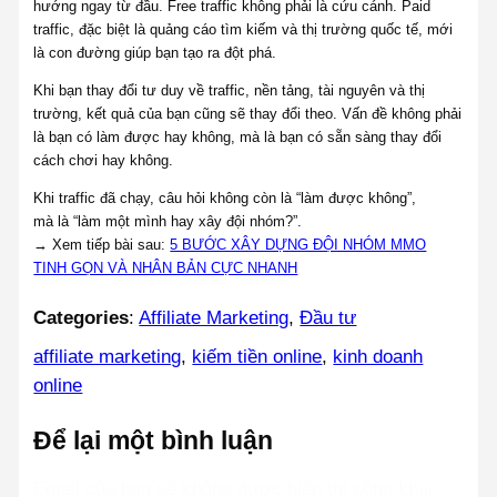
hướng ngay từ đầu. Free traffic không phải là cứu cánh. Paid
traffic, đặc biệt là quảng cáo tìm kiếm và thị trường quốc tế, mới
là con đường giúp bạn tạo ra đột phá.
Khi bạn thay đổi tư duy về traffic, nền tảng, tài nguyên và thị
trường, kết quả của bạn cũng sẽ thay đổi theo. Vấn đề không phải
là bạn có làm được hay không, mà là bạn có sẵn sàng thay đổi
cách chơi hay không.
Khi traffic đã chạy, câu hỏi không còn là “làm được không”,
mà là “làm một mình hay xây đội nhóm?”.
→ Xem tiếp bài sau:
5 BƯỚC XÂY DỰNG ĐỘI NHÓM MMO
TINH GỌN VÀ NHÂN BẢN CỰC NHANH
Categories
:
Affiliate Marketing
, 
Đầu tư
affiliate marketing
, 
kiếm tiền online
, 
kinh doanh
online
Để lại một bình luận
Email của bạn sẽ không được hiển thị công khai.