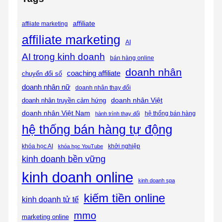
affiliate
affiiate marketing
affiliate marketing
AI
AI trong kinh doanh
bán hàng online
doanh nhân
coaching affiliate
chuyển đổi số
doanh nhân nữ
doanh nhân thay đổi
doanh nhân Việt
doanh nhân truyền cảm hứng
doanh nhân Việt Nam
hệ thống bán hàng
hành trình thay đổi
hệ thống bán hàng tự động
khóa học AI
khóa học YouTube
khởi nghiệp
kinh doanh bền vững
kinh doanh online
kinh doanh spa
kiếm tiền online
kinh doanh tử tế
mmo
marketing online