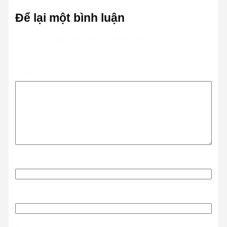
Để lại một bình luận
Email của bạn sẽ không được hiển thị công khai.
Các trường bắt buộc được đánh dấu
*
Bình luận
*
Tên
*
Email
*