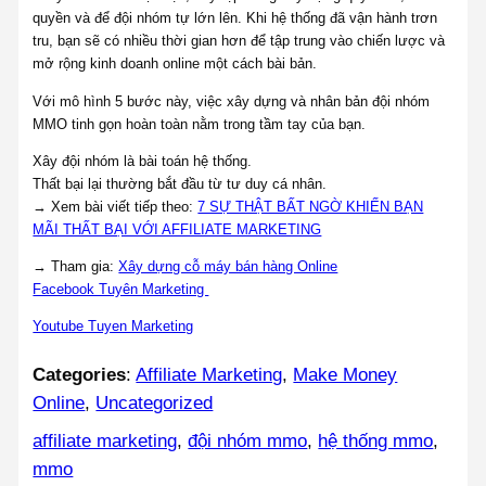
quyền và để đội nhóm tự lớn lên. Khi hệ thống đã vận hành trơn
tru, bạn sẽ có nhiều thời gian hơn để tập trung vào chiến lược và
mở rộng kinh doanh online một cách bài bản.
Với mô hình 5 bước này, việc xây dựng và nhân bản đội nhóm
MMO tinh gọn hoàn toàn nằm trong tầm tay của bạn.
Xây đội nhóm là bài toán hệ thống.
Thất bại lại thường bắt đầu từ tư duy cá nhân.
→ Xem bài viết tiếp theo:
7 SỰ THẬT BẤT NGỜ KHIẾN BẠN
MÃI THẤT BẠI VỚI AFFILIATE MARKETING
→ Tham gia:
Xây dựng cỗ máy bán hàng Online
Facebook Tuyên Marketing
Youtube Tuyen Marketing
Categories
:
Affiliate Marketing
, 
Make Money
Online
, 
Uncategorized
affiliate marketing
, 
đội nhóm mmo
, 
hệ thống mmo
, 
mmo