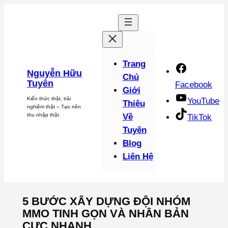
Chuyển
đến
phần
nội
dung
Trang
Nguyễn Hữu
Chủ
Tuyên
Facebook
Giới
Kiến thức thật, trải
YouTube
Thiệu
nghiệm thật – Tạo nên
thu nhập thật
Về
TikTok
Tuyên
Blog
Liên Hệ
5 BƯỚC XÂY DỰNG ĐỘI NHÓM
MMO TINH GỌN VÀ NHÂN BẢN
CỰC NHANH